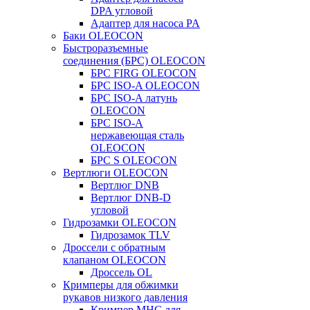
DPA угловой
Адаптер для насоса PA
Баки OLEOCON
Быстроразъемные
соединения (БРС) OLEOCON
БРС FIRG OLEOCON
БРС ISO-A OLEOCON
БРС ISO-A латунь
OLEOCON
БРС ISO-A
нержавеющая сталь
OLEOCON
БРС S OLEOCON
Вертлюги OLEOCON
Вертлюг DNB
Вертлюг DNB-D
угловой
Гидрозамки OLEOCON
Гидрозамок TLV
Дроссели с обратным
клапаном OLEOCON
Дроссель OL
Кримперы для обжимки
рукавов низкого давления
Кримпер MHC для