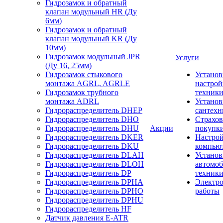
Гидрозамок и обратный
клапан модульный HR (Ду
6мм)
Гидрозамок и обратный
клапан модульный KR (Ду
10мм)
Гидрозамок модульный JPR
Услуги
(Ду 16, 25мм)
Гидрозамок стыкового
Установ
монтажа AGRL, AGRLE
настрой
Гидрозамок трубного
техник
монтажа ADRL
Установ
Гидрораспределитель DHEP
сантехн
Гидрораспределитель DHO
Страхов
Гидрораспределитель DHU
Акции
покупк
Гидрораспределитель DKER
Настро
Гидрораспределитель DKU
компью
Гидрораспределитель DLAH
Установ
Гидрораспределитель DLOH
автомо
Гидрораспределитель DP
техник
Гидрораспределитель DPHA
Электр
Гидрораспределитель DPHO
работы
Гидрораспределитель DPHU
Гидрораспределитель HF
Датчик давления E-ATR