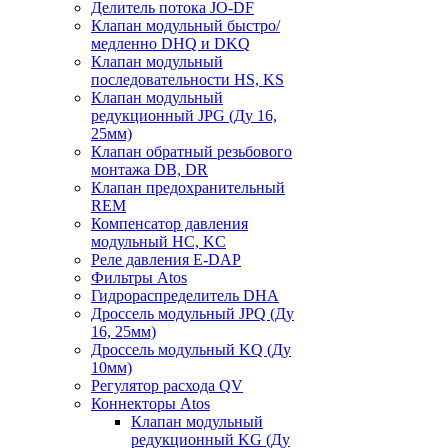
Делитель потока JO-DF
Клапан модульный быстро/
медленно DHQ и DKQ
Клапан модульный
последовательности HS, KS
Клапан модульный
редукционный JPG (Ду 16,
25мм)
Клапан обратный резьбового
монтажа DB, DR
Клапан предохранительный
REM
Компенсатор давления
модульный HC, KC
Реле давления E-DAP
Фильтры Atos
Гидрораспределитель DHA
Дроссель модульный JPQ (Ду
16, 25мм)
Дроссель модульный KQ (Ду
10мм)
Регулятор расхода QV
Коннекторы Atos
Клапан модульный
редукционный KG (Ду