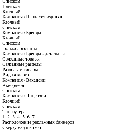
Списком
Плиткой
Блочный
Компания \ Наши сотрудники
Блочный
Списком
Компания \ Бренды
Блочный
Списком
Только логотипы
Компания \ Бренды - детальная
Связанные товары
Связанные разделы
Разделы и товары
Вид каталога
Компания \ Вакансии
Аккордеон
Списком
Компания \ Лицензии
Блочный
Списком
Тип футера
1
2
3
4
5
6
7
Расположение рекламных баннеров
Сверху над шапкой