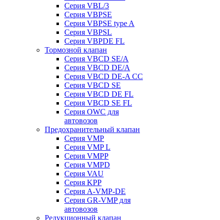
Серия VBL/3
Серия VBPSE
Серия VBPSE type A
Серия VBPSL
Серия VBPDE FL
Тормозной клапан
Серия VBCD SE/A
Серия VBCD DE/A
Серия VBCD DE-A CC
Серия VBCD SE
Серия VBCD DE FL
Серия VBCD SE FL
Серия OWC для
автовозов
Предохранительный клапан
Серия VMP
Серия VMP L
Серия VMPP
Серия VMPD
Серия VAU
Серия KPP
Серия A-VMP-DE
Серия GR-VMP для
автовозов
Редукционный клапан