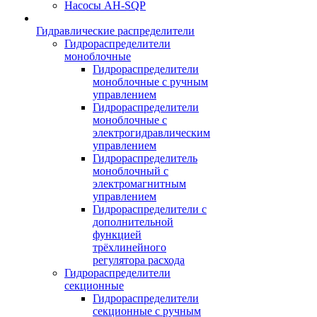
Насосы AH-SQP
Гидравлические распределители
Гидрораспределители
моноблочные
Гидрораспределители
моноблочные с ручным
управлением
Гидрораспределители
моноблочные с
электрогидравлическим
управлением
Гидрораспределитель
моноблочный с
электромагнитным
управлением
Гидрораспределители с
дополнительной
функцией
трёхлинейного
регулятора расхода
Гидрораспределители
секционные
Гидрораспределители
секционные с ручным