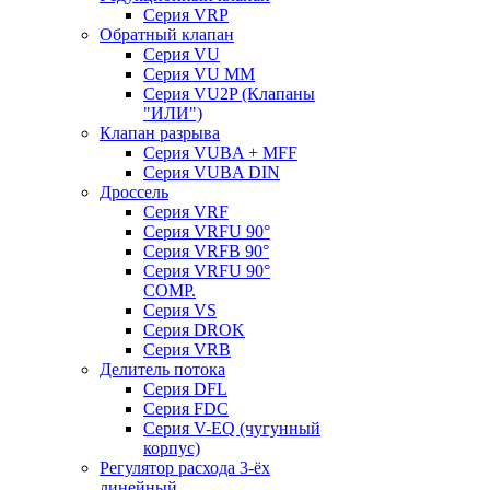
Серия VRP
Обратный клапан
Серия VU
Серия VU MM
Серия VU2P (Клапаны
"ИЛИ")
Клапан разрыва
Серия VUBA + MFF
Серия VUBA DIN
Дроссель
Серия VRF
Серия VRFU 90°
Серия VRFB 90°
Серия VRFU 90°
COMP.
Серия VS
Серия DROK
Серия VRB
Делитель потока
Серия DFL
Серия FDC
Серия V-EQ (чугунный
корпус)
Регулятор расхода 3-ёх
линейный