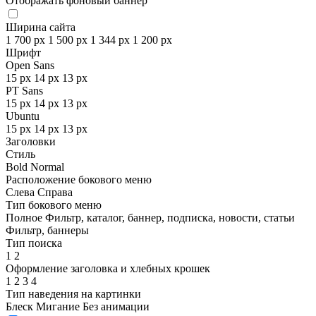
Отображать фоновый баннер
Ширина сайта
1 700 px
1 500 px
1 344 px
1 200 px
Шрифт
Open Sans
15 px
14 px
13 px
PT Sans
15 px
14 px
13 px
Ubuntu
15 px
14 px
13 px
Заголовки
Стиль
Bold
Normal
Расположение бокового меню
Слева
Справа
Тип бокового меню
Полное
Фильтр, каталог, баннер, подписка, новости, статьи
Фильтр, баннеры
Тип поиска
1
2
Оформление заголовка и хлебных крошек
1
2
3
4
Тип наведения на картинки
Блеск
Мигание
Без анимации