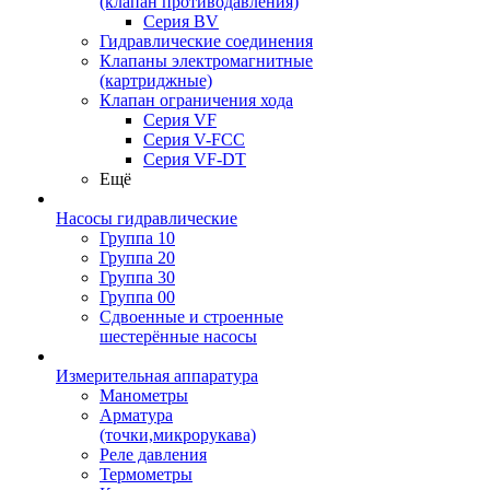
(клапан противодавления)
Серия BV
Гидравлические соединения
Клапаны электромагнитные
(картриджные)
Клапан ограничения хода
Серия VF
Серия V-FCC
Серия VF-DT
Ещё
Насосы гидравлические
Группа 10
Группа 20
Группа 30
Группа 00
Сдвоенные и строенные
шестерённые насосы
Измерительная аппаратура
Манометры
Арматура
(точки,микрорукава)
Реле давления
Термометры