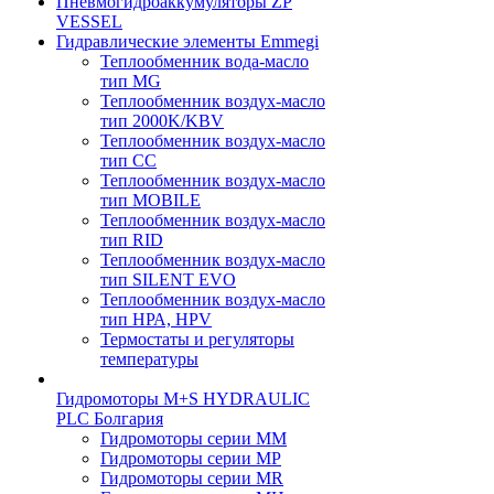
Пневмогидроаккумуляторы ZP
VESSEL
Гидравлические элементы Emmegi
Теплообменник вода-масло
тип MG
Теплообменник воздух-масло
тип 2000K/KBV
Теплообменник воздух-масло
тип CC
Теплообменник воздух-масло
тип MOBILE
Теплообменник воздух-масло
тип RID
Теплообменник воздух-масло
тип SILENT EVO
Теплообменник воздух-масло
тип НРА, HPV
Термостаты и регуляторы
температуры
Гидромоторы M+S HYDRAULIC
PLC Болгария
Гидромоторы серии ММ
Гидромоторы серии МP
Гидромоторы серии МR