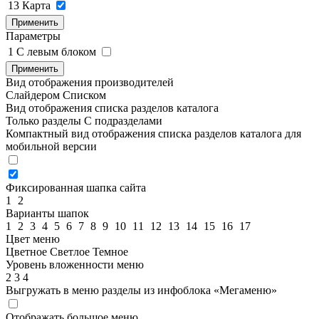
13
Карта
Применить
Параметры
1
C левым блоком
Применить
Вид отображения производителей
Слайдером
Списком
Вид отображения списка разделов каталога
Только разделы
С подразделами
Компактный вид отображения списка разделов каталога для
мобильной версии
Фиксированная шапка сайта
1
2
Варианты шапок
1
2
3
4
5
6
7
8
9
10
11
12
13
14
15
16
17
Цвет меню
Цветное
Светлое
Темное
Уровень вложенности меню
2
3
4
Выгружать в меню разделы из инфоблока «Мегаменю»
Отображать большое меню