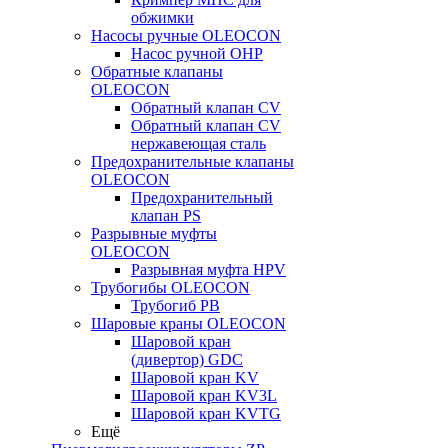
обжимки
Насосы ручные OLEOCON
Насос ручной OHP
Обратные клапаны
OLEOCON
Обратный клапан CV
Обратный клапан CV
нержавеющая сталь
Предохранительные клапаны
OLEOCON
Предохранительный
клапан PS
Разрывные муфты
OLEOCON
Разрывная муфта HPV
Трубогибы OLEOCON
Трубогиб PB
Шаровые краны OLEOCON
Шаровой кран
(дивертор) GDC
Шаровой кран KV
Шаровой кран KV3L
Шаровой кран KVTG
Ещё