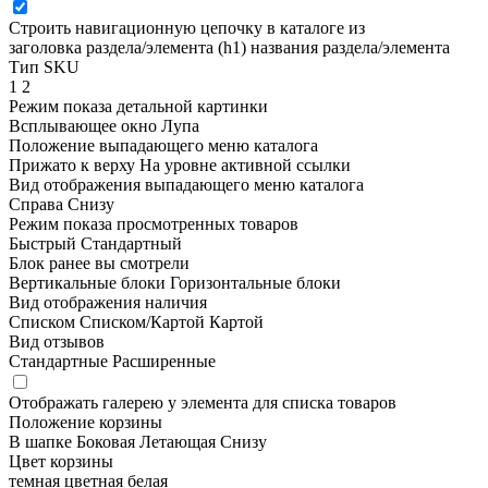
Строить навигационную цепочку в каталоге из
заголовка раздела/элемента (h1)
названия раздела/элемента
Тип SKU
1
2
Режим показа детальной картинки
Всплывающее окно
Лупа
Положение выпадающего меню каталога
Прижато к верху
На уровне активной ссылки
Вид отображения выпадающего меню каталога
Справа
Снизу
Режим показа просмотренных товаров
Быстрый
Стандартный
Блок ранее вы смотрели
Вертикальные блоки
Горизонтальные блоки
Вид отображения наличия
Списком
Списком/Картой
Картой
Вид отзывов
Стандартные
Расширенные
Отображать галерею у элемента для списка товаров
Положение корзины
В шапке
Боковая
Летающая
Снизу
Цвет корзины
темная
цветная
белая