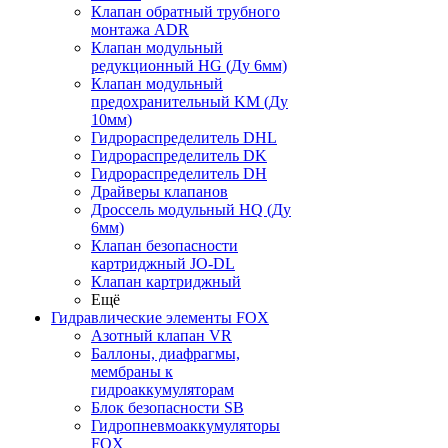
Клапан обратный трубного
монтажа ADR
Клапан модульный
редукционный HG (Ду 6мм)
Клапан модульный
предохранительный KM (Ду
10мм)
Гидрораспределитель DHL
Гидрораспределитель DK
Гидрораспределитель DH
Драйверы клапанов
Дроссель модульный HQ (Ду
6мм)
Клапан безопасности
картриджный JO-DL
Клапан картриджный
Ещё
Гидравлические элементы FOX
Азотный клапан VR
Баллоны, диафрагмы,
мембраны к
гидроаккумуляторам
Блок безопасности SB
Гидропневмоаккумуляторы
FOX