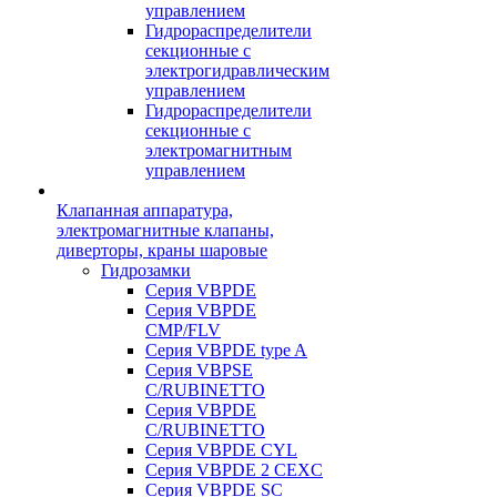
управлением
Гидрораспределители
секционные с
электрогидравлическим
управлением
Гидрораспределители
секционные с
электромагнитным
управлением
Клапанная аппаратура,
электромагнитные клапаны,
диверторы, краны шаровые
Гидрозамки
Серия VBPDE
Серия VBPDE
CMP/FLV
Серия VBPDE type A
Серия VBPSE
C/RUBINETTO
Серия VBPDE
C/RUBINETTO
Серия VBPDE CYL
Серия VBPDE 2 CEXC
Серия VBPDE SC