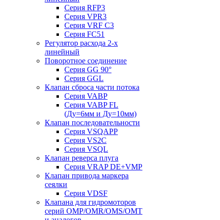
Серия RFP3
Серия VPR3
Серия VRF C3
Серия FC51
Регулятор расхода 2-х
линейный
Поворотное соединение
Серия GG 90°
Серия GGL
Клапан сброса части потока
Серия VABP
Серия VABP FL
(Ду=6мм и Ду=10мм)
Клапан последовательности
Серия VSQAPP
Серия VS2C
Серия VSQL
Клапан реверса плуга
Серия VRAP DE+VMP
Клапан привода маркера
сеялки
Серия VDSF
Клапана для гидромоторов
серий OMP/OMR/OMS/OMT
и аналогов