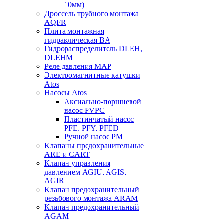
10мм)
Дроссель трубного монтажа
AQFR
Плита монтажная
гидравлическая BA
Гидрораспределитель DLEH,
DLEHM
Реле давления MAP
Электромагнитные катушки
Atos
Насосы Atos
Аксиально-поршневой
насос PVPC
Пластинчатый насос
PFE, PFY, PFED
Ручной насос PM
Клапаны предохранительные
ARE и CART
Клапан управления
давлением AGIU, AGIS,
AGIR
Клапан предохранительный
резьбового монтажа ARAM
Клапан предохранительный
AGAM