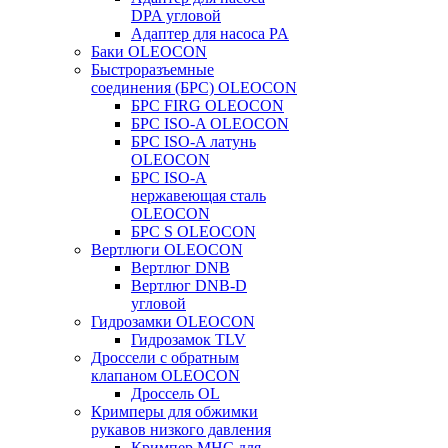
DPA угловой
Адаптер для насоса PA
Баки OLEOCON
Быстроразъемные
соединения (БРС) OLEOCON
БРС FIRG OLEOCON
БРС ISO-A OLEOCON
БРС ISO-A латунь
OLEOCON
БРС ISO-A
нержавеющая сталь
OLEOCON
БРС S OLEOCON
Вертлюги OLEOCON
Вертлюг DNB
Вертлюг DNB-D
угловой
Гидрозамки OLEOCON
Гидрозамок TLV
Дроссели с обратным
клапаном OLEOCON
Дроссель OL
Кримперы для обжимки
рукавов низкого давления
Кримпер MHC для