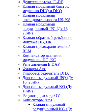
Делитель потока JO-DF
Клапан модульный быстро/
медленно DHQ и DKQ
Клапан модульный
последовательности HS, KS
Клапан модульный
редукционный JPG (Ду 16,
25мм)
Клапан обратный резьбового
монтажа DB, DR
Клапан предохранительный
REM
Компенсатор давления
модульный HC, KC
Реле давления E-DAP
Фильтры Atos
Гидрораспределитель DHA
Дроссель модульный JPQ (Ду
16, 25мм)
Дроссель модульный KQ (Ду
10мм)
Регулятор расхода QV
Коннекторы Atos
Клапан модульный
редукционный KG (Ду