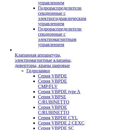
управлением
Гидрораспределители
секционные с
электрогидравлическим
управлением
Гидрораспределители
секционные с
электромагнитным
управлением
Клапанная аппаратура,
электромагнитные клапаны,
диверторы, краны шаровые
Гидрозамки
Серия VBPDE
Серия VBPDE
CMP/FLV
Серия VBPDE type A
Серия VBPSE
C/RUBINETTO
Серия VBPDE
C/RUBINETTO
Серия VBPDE CYL
Серия VBPDE 2 CEXC
Серия VBPDE SC