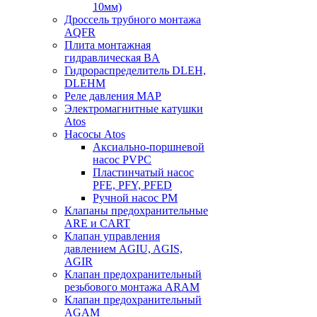
10мм)
Дроссель трубного монтажа
AQFR
Плита монтажная
гидравлическая BA
Гидрораспределитель DLEH,
DLEHM
Реле давления MAP
Электромагнитные катушки
Atos
Насосы Atos
Аксиально-поршневой
насос PVPC
Пластинчатый насос
PFE, PFY, PFED
Ручной насос PM
Клапаны предохранительные
ARE и CART
Клапан управления
давлением AGIU, AGIS,
AGIR
Клапан предохранительный
резьбового монтажа ARAM
Клапан предохранительный
AGAM