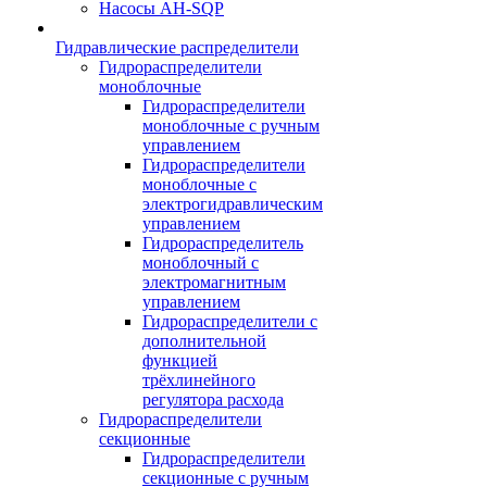
Насосы AH-SQP
Гидравлические распределители
Гидрораспределители
моноблочные
Гидрораспределители
моноблочные с ручным
управлением
Гидрораспределители
моноблочные с
электрогидравлическим
управлением
Гидрораспределитель
моноблочный с
электромагнитным
управлением
Гидрораспределители с
дополнительной
функцией
трёхлинейного
регулятора расхода
Гидрораспределители
секционные
Гидрораспределители
секционные с ручным