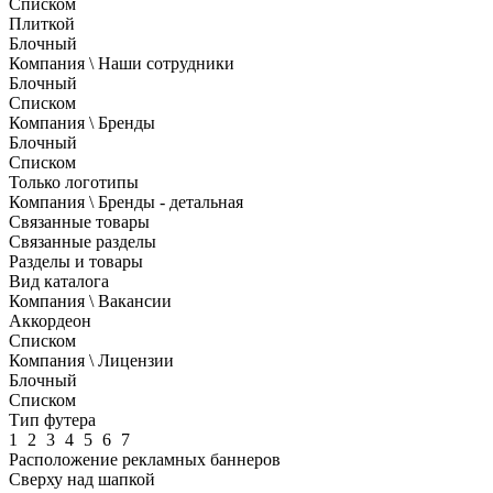
Списком
Плиткой
Блочный
Компания \ Наши сотрудники
Блочный
Списком
Компания \ Бренды
Блочный
Списком
Только логотипы
Компания \ Бренды - детальная
Связанные товары
Связанные разделы
Разделы и товары
Вид каталога
Компания \ Вакансии
Аккордеон
Списком
Компания \ Лицензии
Блочный
Списком
Тип футера
1
2
3
4
5
6
7
Расположение рекламных баннеров
Сверху над шапкой