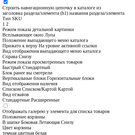
Строить навигационную цепочку в каталоге из
заголовка раздела/элемента (h1)
названия раздела/элемента
Тип SKU
1
2
Режим показа детальной картинки
Всплывающее окно
Лупа
Положение выпадающего меню каталога
Прижато к верху
На уровне активной ссылки
Вид отображения выпадающего меню каталога
Справа
Снизу
Режим показа просмотренных товаров
Быстрый
Стандартный
Блок ранее вы смотрели
Вертикальные блоки
Горизонтальные блоки
Вид отображения наличия
Списком
Списком/Картой
Картой
Вид отзывов
Стандартные
Расширенные
Отображать галерею у элемента для списка товаров
Положение корзины
В шапке
Боковая
Летающая
Снизу
Цвет корзины
темная
цветная
белая