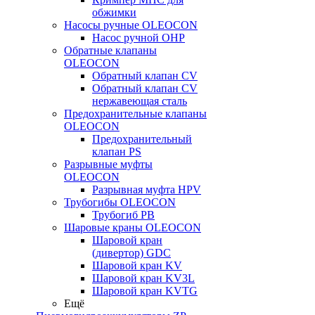
обжимки
Насосы ручные OLEOCON
Насос ручной OHP
Обратные клапаны
OLEOCON
Обратный клапан CV
Обратный клапан CV
нержавеющая сталь
Предохранительные клапаны
OLEOCON
Предохранительный
клапан PS
Разрывные муфты
OLEOCON
Разрывная муфта HPV
Трубогибы OLEOCON
Трубогиб PB
Шаровые краны OLEOCON
Шаровой кран
(дивертор) GDC
Шаровой кран KV
Шаровой кран KV3L
Шаровой кран KVTG
Ещё