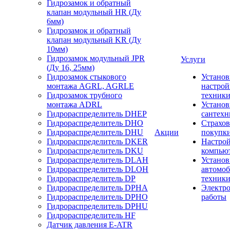
Гидрозамок и обратный
клапан модульный HR (Ду
6мм)
Гидрозамок и обратный
клапан модульный KR (Ду
10мм)
Гидрозамок модульный JPR
Услуги
(Ду 16, 25мм)
Гидрозамок стыкового
Установ
монтажа AGRL, AGRLE
настрой
Гидрозамок трубного
техник
монтажа ADRL
Установ
Гидрораспределитель DHEP
сантехн
Гидрораспределитель DHO
Страхов
Гидрораспределитель DHU
Акции
покупк
Гидрораспределитель DKER
Настро
Гидрораспределитель DKU
компью
Гидрораспределитель DLAH
Установ
Гидрораспределитель DLOH
автомо
Гидрораспределитель DP
техник
Гидрораспределитель DPHA
Электр
Гидрораспределитель DPHO
работы
Гидрораспределитель DPHU
Гидрораспределитель HF
Датчик давления E-ATR