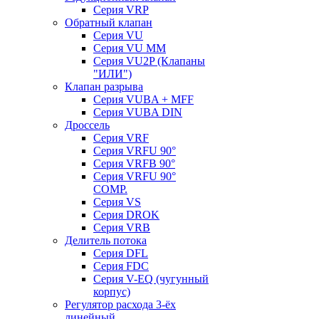
Серия VRP
Обратный клапан
Серия VU
Серия VU MM
Серия VU2P (Клапаны
"ИЛИ")
Клапан разрыва
Серия VUBA + MFF
Серия VUBA DIN
Дроссель
Серия VRF
Серия VRFU 90°
Серия VRFB 90°
Серия VRFU 90°
COMP.
Серия VS
Серия DROK
Серия VRB
Делитель потока
Серия DFL
Серия FDC
Серия V-EQ (чугунный
корпус)
Регулятор расхода 3-ёх
линейный