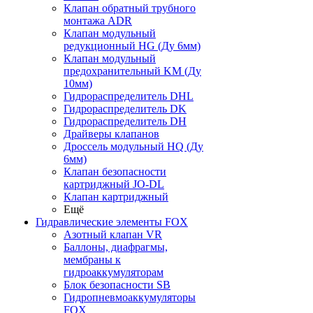
Клапан обратный трубного
монтажа ADR
Клапан модульный
редукционный HG (Ду 6мм)
Клапан модульный
предохранительный KM (Ду
10мм)
Гидрораспределитель DHL
Гидрораспределитель DK
Гидрораспределитель DH
Драйверы клапанов
Дроссель модульный HQ (Ду
6мм)
Клапан безопасности
картриджный JO-DL
Клапан картриджный
Ещё
Гидравлические элементы FOX
Азотный клапан VR
Баллоны, диафрагмы,
мембраны к
гидроаккумуляторам
Блок безопасности SB
Гидропневмоаккумуляторы
FOX