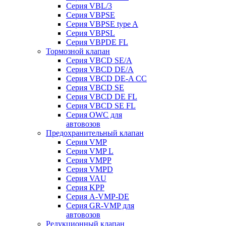
Серия VBL/3
Серия VBPSE
Серия VBPSE type A
Серия VBPSL
Серия VBPDE FL
Тормозной клапан
Серия VBCD SE/A
Серия VBCD DE/A
Серия VBCD DE-A CC
Серия VBCD SE
Серия VBCD DE FL
Серия VBCD SE FL
Серия OWC для
автовозов
Предохранительный клапан
Серия VMP
Серия VMP L
Серия VMPP
Серия VMPD
Серия VAU
Серия KPP
Серия A-VMP-DE
Серия GR-VMP для
автовозов
Редукционный клапан