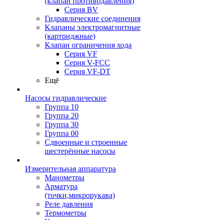
(клапан противодавления)
Серия BV
Гидравлические соединения
Клапаны электромагнитные
(картриджные)
Клапан ограничения хода
Серия VF
Серия V-FCC
Серия VF-DT
Ещё
Насосы гидравлические
Группа 10
Группа 20
Группа 30
Группа 00
Сдвоенные и строенные
шестерённые насосы
Измерительная аппаратура
Манометры
Арматура
(точки,микрорукава)
Реле давления
Термометры