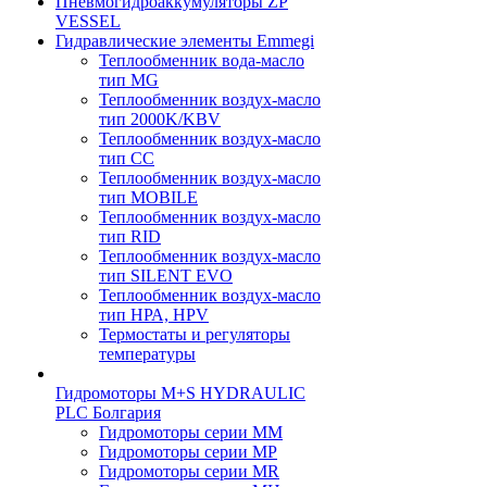
Пневмогидроаккумуляторы ZP
VESSEL
Гидравлические элементы Emmegi
Теплообменник вода-масло
тип MG
Теплообменник воздух-масло
тип 2000K/KBV
Теплообменник воздух-масло
тип CC
Теплообменник воздух-масло
тип MOBILE
Теплообменник воздух-масло
тип RID
Теплообменник воздух-масло
тип SILENT EVO
Теплообменник воздух-масло
тип НРА, HPV
Термостаты и регуляторы
температуры
Гидромоторы M+S HYDRAULIC
PLC Болгария
Гидромоторы серии ММ
Гидромоторы серии МP
Гидромоторы серии МR