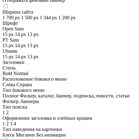
Отображать фоновый баннер
Ширина сайта
1 700 px
1 500 px
1 344 px
1 200 px
Шрифт
Open Sans
15 px
14 px
13 px
PT Sans
15 px
14 px
13 px
Ubuntu
15 px
14 px
13 px
Заголовки
Стиль
Bold
Normal
Расположение бокового меню
Слева
Справа
Тип бокового меню
Полное
Фильтр, каталог, баннер, подписка, новости, статьи
Фильтр, баннеры
Тип поиска
1
2
Оформление заголовка и хлебных крошек
1
2
3
4
Тип наведения на картинки
Блеск
Мигание
Без анимации