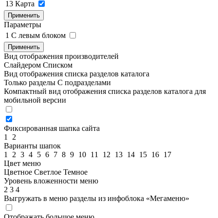
13
Карта
Применить
Параметры
1
C левым блоком
Применить
Вид отображения производителей
Слайдером
Списком
Вид отображения списка разделов каталога
Только разделы
С подразделами
Компактный вид отображения списка разделов каталога для
мобильной версии
Фиксированная шапка сайта
1
2
Варианты шапок
1
2
3
4
5
6
7
8
9
10
11
12
13
14
15
16
17
Цвет меню
Цветное
Светлое
Темное
Уровень вложенности меню
2
3
4
Выгружать в меню разделы из инфоблока «Мегаменю»
Отображать большое меню