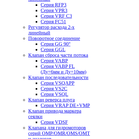
Серия RFP3
Серия VPR3
Серия VRF C3
Серия FC51
Регулятор расхода 2-х
линейный
Поворотное соединение
Серия GG 90°
Серия GGL
Клапан сброса части потока
Серия VABP
Серия VABP FL
(Ду=6мм и Ду=10мм)
Клапан последовательности
Серия VSQAPP
Серия VS2C
Серия VSQL
Клапан реверса плуга
Серия VRAP DE+VMP
Клапан привода маркера
сеялки
Серия VDSF
Клапана для гидромоторов
серий OMP/OMR/OMS/OMT
и аналогов