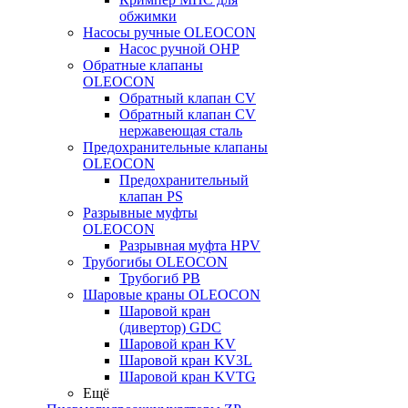
обжимки
Насосы ручные OLEOCON
Насос ручной OHP
Обратные клапаны
OLEOCON
Обратный клапан CV
Обратный клапан CV
нержавеющая сталь
Предохранительные клапаны
OLEOCON
Предохранительный
клапан PS
Разрывные муфты
OLEOCON
Разрывная муфта HPV
Трубогибы OLEOCON
Трубогиб PB
Шаровые краны OLEOCON
Шаровой кран
(дивертор) GDC
Шаровой кран KV
Шаровой кран KV3L
Шаровой кран KVTG
Ещё