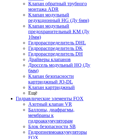
Клапан обратный трубного
монтажа ADR
Клапан модульный
редукционный HG (Ду 6мм)
Клапан модульный
предохранительный KM (Ду
10мм)
Гидрораспределитель DHL
Гидрораспределитель DK
Гидрораспределитель DH
Драйверы клапанов
Дроссель модульный HQ (Ду
6мм)
Клапан безопасности
картриджный JO-DL
Клапан картриджный
Ещё
Гидравлические элементы FOX
Азотный клапан VR
Баллоны, диафрагмы,
мембраны к
гидроаккумуляторам
Блок безопасности SB
Гидропневмоаккумуляторы
FOX