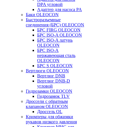
DPA угловой
Адаптер для насоса PA
Баки OLEOCON
Быстроразъемные
соединения (БРС) OLEOCON
БРС FIRG OLEOCON
БРС ISO-A OLEOCON
БРС ISO-A латунь
OLEOCON
БРС ISO-A
нержавеющая сталь
OLEOCON
БРС S OLEOCON
Вертлюги OLEOCON
Вертлюг DNB
Вертлюг DNB-D
угловой
Гидрозамки OLEOCON
Гидрозамок TLV
Дроссели с обратным
клапаном OLEOCON
Дроссель OL
Кримперы для обжимки
рукавов низкого давления
Кримпер MHC для