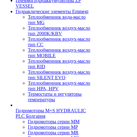
Пневмогидроаккумуляторы ZP
VESSEL
Гидравлические элементы Emmegi
Теплообменник вода-масло
тип MG
Теплообменник воздух-масло
тип 2000K/KBV
Теплообменник воздух-масло
тип CC
Теплообменник воздух-масло
тип MOBILE
Теплообменник воздух-масло
тип RID
Теплообменник воздух-масло
тип SILENT EVO
Теплообменник воздух-масло
тип НРА, HPV
Термостаты и регуляторы
температуры
Гидромоторы M+S HYDRAULIC
PLC Болгария
Гидромоторы серии ММ
Гидромоторы серии МP
Гидромоторы серии МR