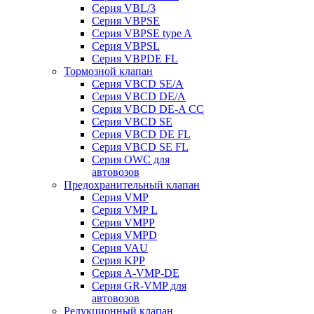
Серия VBL/3
Серия VBPSE
Серия VBPSE type A
Серия VBPSL
Серия VBPDE FL
Тормозной клапан
Серия VBCD SE/A
Серия VBCD DE/A
Серия VBCD DE-A CC
Серия VBCD SE
Серия VBCD DE FL
Серия VBCD SE FL
Серия OWC для
автовозов
Предохранительный клапан
Серия VMP
Серия VMP L
Серия VMPP
Серия VMPD
Серия VAU
Серия KPP
Серия A-VMP-DE
Серия GR-VMP для
автовозов
Редукционный клапан