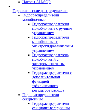
Насосы AH-SQP
Гидравлические распределители
Гидрораспределители
моноблочные
Гидрораспределители
моноблочные с ручным
управлением
Гидрораспределители
моноблочные с
электрогидравлическим
управлением
Гидрораспределитель
моноблочный с
электромагнитным
управлением
Гидрораспределители с
дополнительной
функцией
трёхлинейного
регулятора расхода
Гидрораспределители
секционные
Гидрораспределители
секционные с ручным