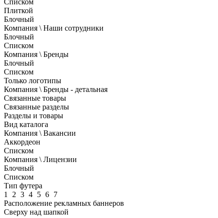
Списком
Плиткой
Блочный
Компания \ Наши сотрудники
Блочный
Списком
Компания \ Бренды
Блочный
Списком
Только логотипы
Компания \ Бренды - детальная
Связанные товары
Связанные разделы
Разделы и товары
Вид каталога
Компания \ Вакансии
Аккордеон
Списком
Компания \ Лицензии
Блочный
Списком
Тип футера
1
2
3
4
5
6
7
Расположение рекламных баннеров
Сверху над шапкой