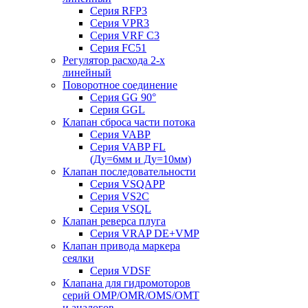
Серия RFP3
Серия VPR3
Серия VRF C3
Серия FC51
Регулятор расхода 2-х
линейный
Поворотное соединение
Серия GG 90°
Серия GGL
Клапан сброса части потока
Серия VABP
Серия VABP FL
(Ду=6мм и Ду=10мм)
Клапан последовательности
Серия VSQAPP
Серия VS2C
Серия VSQL
Клапан реверса плуга
Серия VRAP DE+VMP
Клапан привода маркера
сеялки
Серия VDSF
Клапана для гидромоторов
серий OMP/OMR/OMS/OMT
и аналогов