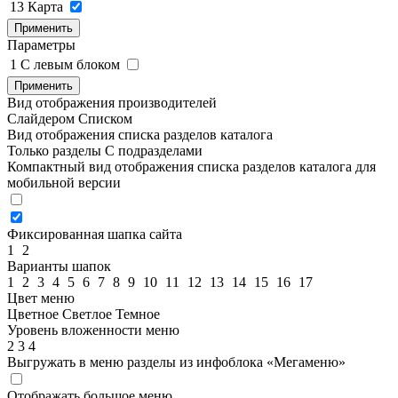
13
Карта
Применить
Параметры
1
C левым блоком
Применить
Вид отображения производителей
Слайдером
Списком
Вид отображения списка разделов каталога
Только разделы
С подразделами
Компактный вид отображения списка разделов каталога для
мобильной версии
Фиксированная шапка сайта
1
2
Варианты шапок
1
2
3
4
5
6
7
8
9
10
11
12
13
14
15
16
17
Цвет меню
Цветное
Светлое
Темное
Уровень вложенности меню
2
3
4
Выгружать в меню разделы из инфоблока «Мегаменю»
Отображать большое меню