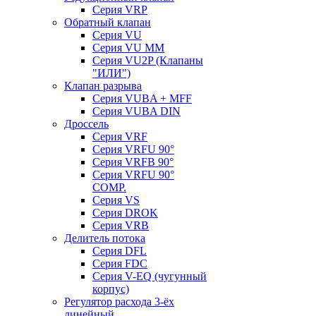
Серия VRP
Обратный клапан
Серия VU
Серия VU MM
Серия VU2P (Клапаны
"ИЛИ")
Клапан разрыва
Серия VUBA + MFF
Серия VUBA DIN
Дроссель
Серия VRF
Серия VRFU 90°
Серия VRFB 90°
Серия VRFU 90°
COMP.
Серия VS
Серия DROK
Серия VRB
Делитель потока
Серия DFL
Серия FDC
Серия V-EQ (чугунный
корпус)
Регулятор расхода 3-ёх
линейный