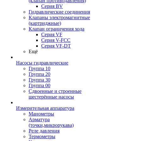
(клапан противодавления)
Серия BV
Гидравлические соединения
Клапаны электромагнитные
(картриджные)
Клапан ограничения хода
Серия VF
Серия V-FCC
Серия VF-DT
Ещё
Насосы гидравлические
Группа 10
Группа 20
Группа 30
Группа 00
Сдвоенные и строенные
шестерённые насосы
Измерительная аппаратура
Манометры
Арматура
(точки,микрорукава)
Реле давления
Термометры