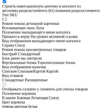
Строить навигационную цепочку в каталоге из
заголовка раздела/элемента (h1)
названия раздела/элемента
Тип SKU
1
2
Режим показа детальной картинки
Всплывающее окно
Лупа
Положение выпадающего меню каталога
Прижато к верху
На уровне активной ссылки
Вид отображения выпадающего меню каталога
Справа
Снизу
Режим показа просмотренных товаров
Быстрый
Стандартный
Блок ранее вы смотрели
Вертикальные блоки
Горизонтальные блоки
Вид отображения наличия
Списком
Списком/Картой
Картой
Вид отзывов
Стандартные
Расширенные
Отображать галерею у элемента для списка товаров
Положение корзины
В шапке
Боковая
Летающая
Снизу
Цвет корзины
темная
цветная
белая