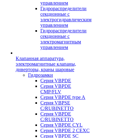
управлением
Гидрораспределители
секционные с
электрогидравлическим
управлением
Гидрораспределители
секционные с
электромагнитным
управлением
Клапанная аппаратура,
электромагнитные клапаны,
диверторы, краны шаровые
Гидрозамки
Серия VBPDE
Серия VBPDE
CMP/FLV
Серия VBPDE type A
Серия VBPSE
C/RUBINETTO
Серия VBPDE
C/RUBINETTO
Серия VBPDE CYL
Серия VBPDE 2 CEXC
Серия VBPDE SC