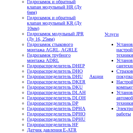
Гидрозамок и обратный
клапан модульный HR (Ду
6мм)
Гидрозамок и обратный
клапан модульный KR (Ду
10мм)
Гидрозамок модульный JPR
Услуги
(Ду 16, 25мм)
Гидрозамок стыкового
Установ
монтажа AGRL, AGRLE
настрой
Гидрозамок трубного
техник
монтажа ADRL
Установ
Гидрораспределитель DHEP
сантехн
Гидрораспределитель DHO
Страхов
Гидрораспределитель DHU
Акции
покупк
Гидрораспределитель DKER
Настро
Гидрораспределитель DKU
компью
Гидрораспределитель DLAH
Установ
Гидрораспределитель DLOH
автомо
Гидрораспределитель DP
техник
Гидрораспределитель DPHA
Электр
Гидрораспределитель DPHO
работы
Гидрораспределитель DPHU
Гидрораспределитель HF
Датчик давления E-ATR