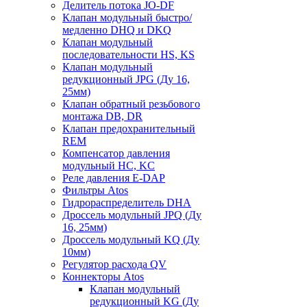
Делитель потока JO-DF
Клапан модульный быстро/
медленно DHQ и DKQ
Клапан модульный
последовательности HS, KS
Клапан модульный
редукционный JPG (Ду 16,
25мм)
Клапан обратный резьбового
монтажа DB, DR
Клапан предохранительный
REM
Компенсатор давления
модульный HC, KC
Реле давления E-DAP
Фильтры Atos
Гидрораспределитель DHA
Дроссель модульный JPQ (Ду
16, 25мм)
Дроссель модульный KQ (Ду
10мм)
Регулятор расхода QV
Коннекторы Atos
Клапан модульный
редукционный KG (Ду