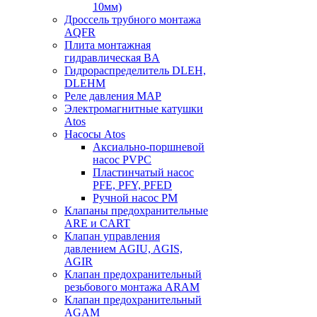
10мм)
Дроссель трубного монтажа
AQFR
Плита монтажная
гидравлическая BA
Гидрораспределитель DLEH,
DLEHM
Реле давления MAP
Электромагнитные катушки
Atos
Насосы Atos
Аксиально-поршневой
насос PVPC
Пластинчатый насос
PFE, PFY, PFED
Ручной насос PM
Клапаны предохранительные
ARE и CART
Клапан управления
давлением AGIU, AGIS,
AGIR
Клапан предохранительный
резьбового монтажа ARAM
Клапан предохранительный
AGAM