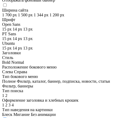
Отображать фоновый баннер
Ширина сайта
1 700 px
1 500 px
1 344 px
1 200 px
Шрифт
Open Sans
15 px
14 px
13 px
PT Sans
15 px
14 px
13 px
Ubuntu
15 px
14 px
13 px
Заголовки
Стиль
Bold
Normal
Расположение бокового меню
Слева
Справа
Тип бокового меню
Полное
Фильтр, каталог, баннер, подписка, новости, статьи
Фильтр, баннеры
Тип поиска
1
2
Оформление заголовка и хлебных крошек
1
2
3
4
Тип наведения на картинки
Блеск
Мигание
Без анимации