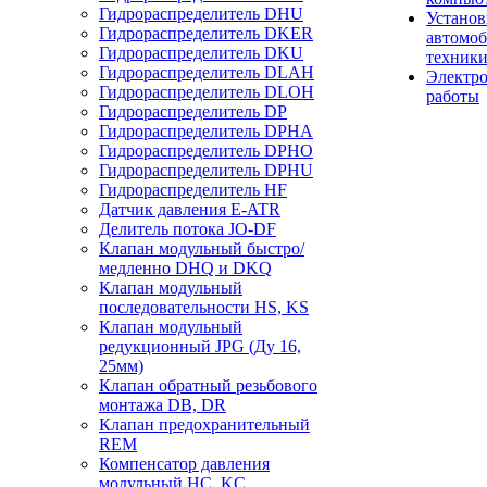
Гидрораспределитель DHU
Установ
Гидрораспределитель DKER
автомо
Гидрораспределитель DKU
техник
Гидрораспределитель DLAH
Электр
Гидрораспределитель DLOH
работы
Гидрораспределитель DP
Гидрораспределитель DPHA
Гидрораспределитель DPHO
Гидрораспределитель DPHU
Гидрораспределитель HF
Датчик давления E-ATR
Делитель потока JO-DF
Клапан модульный быстро/
медленно DHQ и DKQ
Клапан модульный
последовательности HS, KS
Клапан модульный
редукционный JPG (Ду 16,
25мм)
Клапан обратный резьбового
монтажа DB, DR
Клапан предохранительный
REM
Компенсатор давления
модульный HC, KC