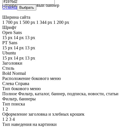
▼
Отображать фоновый баннер
Отмена
Выбрать
Ширина сайта
1 700 px
1 500 px
1 344 px
1 200 px
Шрифт
Open Sans
15 px
14 px
13 px
PT Sans
15 px
14 px
13 px
Ubuntu
15 px
14 px
13 px
Заголовки
Стиль
Bold
Normal
Расположение бокового меню
Слева
Справа
Тип бокового меню
Полное
Фильтр, каталог, баннер, подписка, новости, статьи
Фильтр, баннеры
Тип поиска
1
2
Оформление заголовка и хлебных крошек
1
2
3
4
Тип наведения на картинки