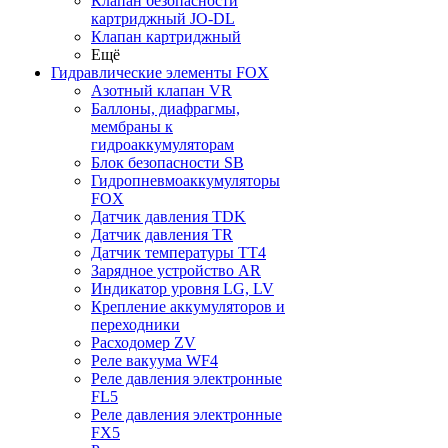
Клапан безопасности
картриджный JO-DL
Клапан картриджный
Ещё
Гидравлические элементы FOX
Азотный клапан VR
Баллоны, диафрагмы,
мембраны к
гидроаккумуляторам
Блок безопасности SB
Гидропневмоаккумуляторы
FOX
Датчик давления TDK
Датчик давления TR
Датчик температуры TT4
Зарядное устройство AR
Индикатор уровня LG, LV
Крепление аккумуляторов и
переходники
Расходомер ZV
Реле вакуума WF4
Реле давления электронные
FL5
Реле давления электронные
FX5