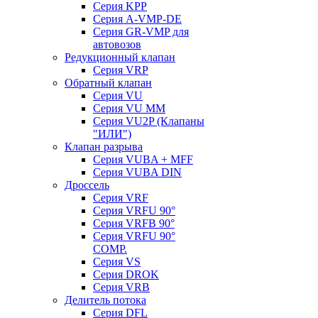
Серия KPP
Серия A-VMP-DE
Серия GR-VMP для
автовозов
Редукционный клапан
Серия VRP
Обратный клапан
Серия VU
Серия VU MM
Серия VU2P (Клапаны
"ИЛИ")
Клапан разрыва
Серия VUBA + MFF
Серия VUBA DIN
Дроссель
Серия VRF
Серия VRFU 90°
Серия VRFB 90°
Серия VRFU 90°
COMP.
Серия VS
Серия DROK
Серия VRB
Делитель потока
Серия DFL