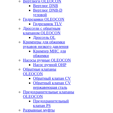
Вертлюги OLEOCON
Вертлюг DNB
Вертлюг DNB-D
угловой
Гидрозамки OLEOCON
Гидрозамок TLV
Дроссели с обратным
клапаном OLEOCON
Дроссель OL
Кримперы для обжимки
рукавов низкого давления
Кримпер MHC для
обжимки
Насосы ручные OLEOCON
Насос ручной OHP
Обратные клапаны
OLEOCON
Обратный клапан CV
Обратный клапан CV
нержавеющая сталь
Предохранительные клапаны
OLEOCON
Предохранительный
клапан PS
Разрывные муфты