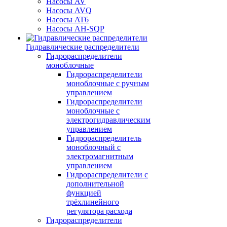
Насосы AV
Насосы AVQ
Насосы AT6
Насосы AH-SQP
Гидравлические распределители
Гидрораспределители
моноблочные
Гидрораспределители
моноблочные с ручным
управлением
Гидрораспределители
моноблочные с
электрогидравлическим
управлением
Гидрораспределитель
моноблочный с
электромагнитным
управлением
Гидрораспределители с
дополнительной
функцией
трёхлинейного
регулятора расхода
Гидрораспределители