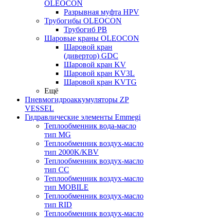
OLEOCON
Разрывная муфта HPV
Трубогибы OLEOCON
Трубогиб PB
Шаровые краны OLEOCON
Шаровой кран
(дивертор) GDC
Шаровой кран KV
Шаровой кран KV3L
Шаровой кран KVTG
Ещё
Пневмогидроаккумуляторы ZP
VESSEL
Гидравлические элементы Emmegi
Теплообменник вода-масло
тип MG
Теплообменник воздух-масло
тип 2000K/KBV
Теплообменник воздух-масло
тип CC
Теплообменник воздух-масло
тип MOBILE
Теплообменник воздух-масло
тип RID
Теплообменник воздух-масло