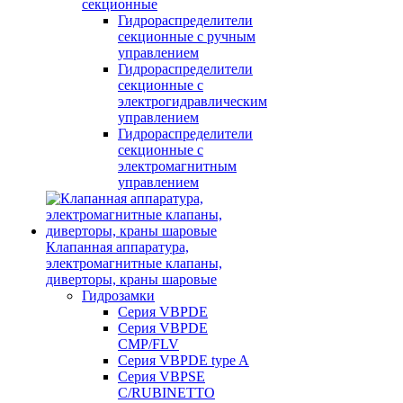
секционные
Гидрораспределители
секционные с ручным
управлением
Гидрораспределители
секционные с
электрогидравлическим
управлением
Гидрораспределители
секционные с
электромагнитным
управлением
Клапанная аппаратура,
электромагнитные клапаны,
диверторы, краны шаровые
Гидрозамки
Серия VBPDE
Серия VBPDE
CMP/FLV
Серия VBPDE type A
Серия VBPSE
C/RUBINETTO