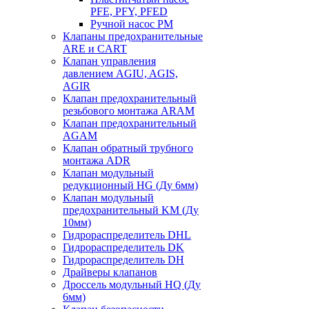
PFE, PFY, PFED
Ручной насос PM
Клапаны предохранительные
ARE и CART
Клапан управления
давлением AGIU, AGIS,
AGIR
Клапан предохранительный
резьбового монтажа ARAM
Клапан предохранительный
AGAM
Клапан обратный трубного
монтажа ADR
Клапан модульный
редукционный HG (Ду 6мм)
Клапан модульный
предохранительный KM (Ду
10мм)
Гидрораспределитель DHL
Гидрораспределитель DK
Гидрораспределитель DH
Драйверы клапанов
Дроссель модульный HQ (Ду
6мм)