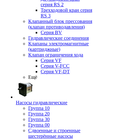
серия RS 2
Трехходовой кран серия
RS 3
Клапанный блок прессования
(клапан противодавления)
Серия BV
Гидравлические соединения
Клапаны электромагнитные
(картриджные)
Клапан ограничения хода
Серия VF
Серия V-FCC
Серия VF-DT
Ещё
Насосы гидравлические
Группа 10
Группа 20
Группа 30
Группа 00
Сдвоенные и строенные
шестерённые насосы