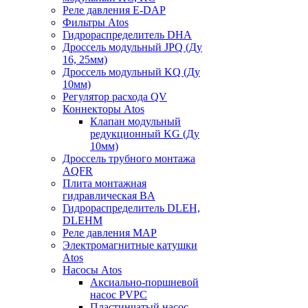
Реле давления E-DAP
Фильтры Atos
Гидрораспределитель DHA
Дроссель модульный JPQ (Ду
16, 25мм)
Дроссель модульный KQ (Ду
10мм)
Регулятор расхода QV
Коннекторы Atos
Клапан модульный
редукционный KG (Ду
10мм)
Дроссель трубного монтажа
AQFR
Плита монтажная
гидравлическая BA
Гидрораспределитель DLEH,
DLEHM
Реле давления MAP
Электромагнитные катушки
Atos
Насосы Atos
Аксиально-поршневой
насос PVPC
Пластинчатый насос