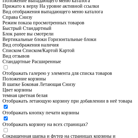
Положение выпадающего меню каталога
Прижато к верху
На уровне активной ссылки
Вид отображения выпадающего меню каталога
Справа
Снизу
Режим показа просмотренных товаров
Быстрый
Стандартный
Блок ранее вы смотрели
Вертикальные блоки
Горизонтальные блоки
Вид отображения наличия
Списком
Списком/Картой
Картой
Вид отзывов
Стандартные
Расширенные
Отображать галерею у элемента для списка товаров
Положение корзины
В шапке
Боковая
Летающая
Снизу
Цвет корзины
темная
цветная
белая
Отображать летающую корзину при добавлении в неё товара
Отображать кнопку печати корзины
Отображать корзину на всех страницах
?
Сокращенная шапка и футер на страницах корзины и