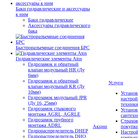
Баки гидравлические и аксессуары
к ним
Баки гидравлические
Аксессуары гидравлического
бака
Быстроразъемные соединения БРС
Гидравлические элементы Atos
Гидрозамок и обратный
клапан модульный HR (Ду
6мм)
Гидрозамок и обратный
Услуги
клапан модульный KR (Ду
10мм)
Установ
Гидрозамок модульный JPR
настрой
(Ду 16, 25мм)
техник
Гидрозамок стыкового
Установ
монтажа AGRL, AGRLE
сантехн
Гидрозамок трубного
Страхов
монтажа ADRL
Акции
покупк
Гидрораспределитель DHEP
Настро
Гидрораспределитель DHO
компью