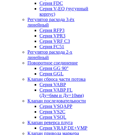
Серия FDC
Серия V-EQ (чугунный
корпус)
Регулятор расхода 3-ёх
линейный
Серия RFP3
Серия VPR3
Серия VRF C3
Серия FC51
Регулятор расхода 2-х
линейный
Поворотное соединение
Серия GG 90°
Серия GGL
Клапан сброса части потока
Серия VABP
Серия VABP FL
(Ду=6мм и Ду=10мм)
Клапан последовательности
Серия VSQAPP
Серия VS2C
Серия VSQL
Клапан реверса плуга
Серия VRAP DE+VMP
Клапан привода маркера