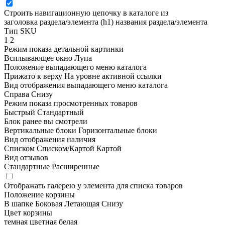
Строить навигационную цепочку в каталоге из
заголовка раздела/элемента (h1)
названия раздела/элемента
Тип SKU
1
2
Режим показа детальной картинки
Всплывающее окно
Лупа
Положение выпадающего меню каталога
Прижато к верху
На уровне активной ссылки
Вид отображения выпадающего меню каталога
Справа
Снизу
Режим показа просмотренных товаров
Быстрый
Стандартный
Блок ранее вы смотрели
Вертикальные блоки
Горизонтальные блоки
Вид отображения наличия
Списком
Списком/Картой
Картой
Вид отзывов
Стандартные
Расширенные
Отображать галерею у элемента для списка товаров
Положение корзины
В шапке
Боковая
Летающая
Снизу
Цвет корзины
темная
цветная
белая