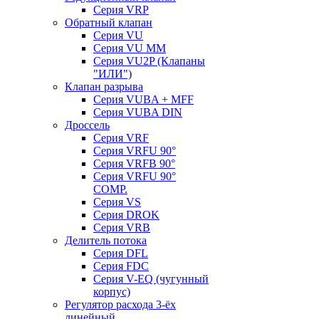
Серия VRP
Обратный клапан
Серия VU
Серия VU MM
Серия VU2P (Клапаны
"ИЛИ")
Клапан разрыва
Серия VUBA + MFF
Серия VUBA DIN
Дроссель
Серия VRF
Серия VRFU 90°
Серия VRFB 90°
Серия VRFU 90°
COMP.
Серия VS
Серия DROK
Серия VRB
Делитель потока
Серия DFL
Серия FDC
Серия V-EQ (чугунный
корпус)
Регулятор расхода 3-ёх
линейный