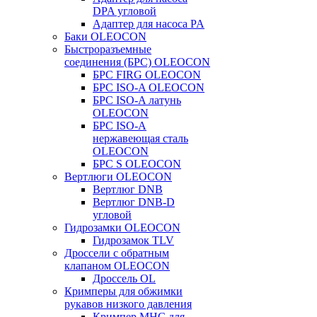
DPA угловой
Адаптер для насоса PA
Баки OLEOCON
Быстроразъемные
соединения (БРС) OLEOCON
БРС FIRG OLEOCON
БРС ISO-A OLEOCON
БРС ISO-A латунь
OLEOCON
БРС ISO-A
нержавеющая сталь
OLEOCON
БРС S OLEOCON
Вертлюги OLEOCON
Вертлюг DNB
Вертлюг DNB-D
угловой
Гидрозамки OLEOCON
Гидрозамок TLV
Дроссели с обратным
клапаном OLEOCON
Дроссель OL
Кримперы для обжимки
рукавов низкого давления
Кримпер MHC для