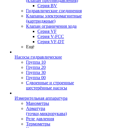
(клапан противодавления)
Серия BV
Гидравлические соединения
Клапаны электромагнитные
(картриджные)
Клапан ограничения хода
Серия VF
Серия V-FCC
Серия VF-DT
Ещё
Насосы гидравлические
Группа 10
Группа 20
Группа 30
Группа 00
Сдвоенные и строенные
шестерённые насосы
Измерительная аппаратура
Манометры
Арматура
(точки,микрорукава)
Реле давления
Термометры