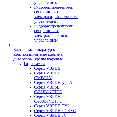
управлением
Гидрораспределители
секционные с
электрогидравлическим
управлением
Гидрораспределители
секционные с
электромагнитным
управлением
Клапанная аппаратура,
электромагнитные клапаны,
диверторы, краны шаровые
Гидрозамки
Серия VBPDE
Серия VBPDE
CMP/FLV
Серия VBPDE type A
Серия VBPSE
C/RUBINETTO
Серия VBPDE
C/RUBINETTO
Серия VBPDE CYL
Серия VBPDE 2 CEXC
Серия VBPDE SC