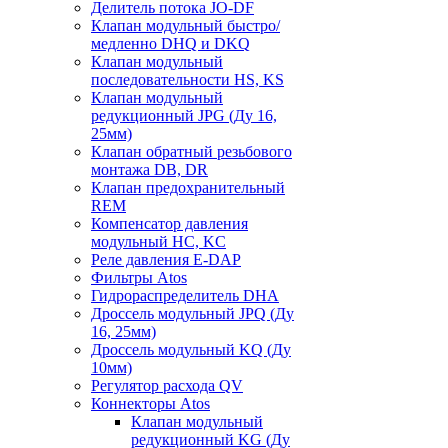
Делитель потока JO-DF
Клапан модульный быстро/
медленно DHQ и DKQ
Клапан модульный
последовательности HS, KS
Клапан модульный
редукционный JPG (Ду 16,
25мм)
Клапан обратный резьбового
монтажа DB, DR
Клапан предохранительный
REM
Компенсатор давления
модульный HC, KC
Реле давления E-DAP
Фильтры Atos
Гидрораспределитель DHA
Дроссель модульный JPQ (Ду
16, 25мм)
Дроссель модульный KQ (Ду
10мм)
Регулятор расхода QV
Коннекторы Atos
Клапан модульный
редукционный KG (Ду