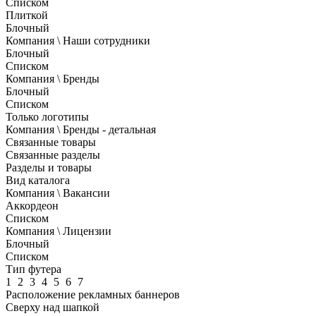
Списком
Плиткой
Блочный
Компания \ Наши сотрудники
Блочный
Списком
Компания \ Бренды
Блочный
Списком
Только логотипы
Компания \ Бренды - детальная
Связанные товары
Связанные разделы
Разделы и товары
Вид каталога
Компания \ Вакансии
Аккордеон
Списком
Компания \ Лицензии
Блочный
Списком
Тип футера
1
2
3
4
5
6
7
Расположение рекламных баннеров
Сверху над шапкой