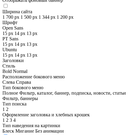
Отображать фоновый баннер
Ширина сайта
1 700 px
1 500 px
1 344 px
1 200 px
Шрифт
Open Sans
15 px
14 px
13 px
PT Sans
15 px
14 px
13 px
Ubuntu
15 px
14 px
13 px
Заголовки
Стиль
Bold
Normal
Расположение бокового меню
Слева
Справа
Тип бокового меню
Полное
Фильтр, каталог, баннер, подписка, новости, статьи
Фильтр, баннеры
Тип поиска
1
2
Оформление заголовка и хлебных крошек
1
2
3
4
Тип наведения на картинки
Блеск
Мигание
Без анимации