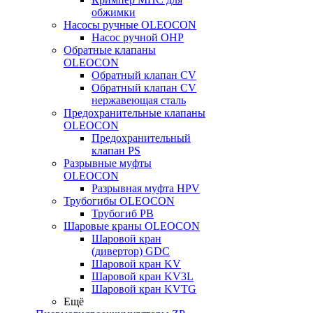
обжимки
Насосы ручные OLEOCON
Насос ручной OHP
Обратные клапаны
OLEOCON
Обратный клапан CV
Обратный клапан CV
нержавеющая сталь
Предохранительные клапаны
OLEOCON
Предохранительный
клапан PS
Разрывные муфты
OLEOCON
Разрывная муфта HPV
Трубогибы OLEOCON
Трубогиб PB
Шаровые краны OLEOCON
Шаровой кран
(дивертор) GDC
Шаровой кран KV
Шаровой кран KV3L
Шаровой кран KVTG
Ещё