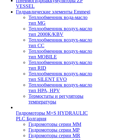
Пневмогидроаккумуляторы ZP
VESSEL
Гидравлические элементы Emmegi
Теплообменник вода-масло
тип MG
Теплообменник воздух-масло
тип 2000K/KBV
Теплообменник воздух-масло
тип CC
Теплообменник воздух-масло
тип MOBILE
Теплообменник воздух-масло
тип RID
Теплообменник воздух-масло
тип SILENT EVO
Теплообменник воздух-масло
тип НРА, HPV
Термостаты и регуляторы
температуры
Гидромоторы M+S HYDRAULIC
PLC Болгария
Гидромоторы серии ММ
Гидромоторы серии МP
Гидромоторы серии МR