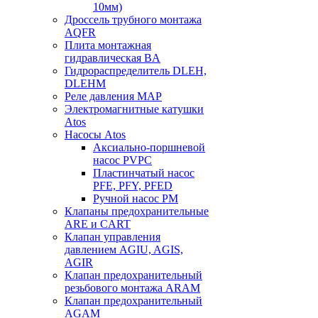
10мм)
Дроссель трубного монтажа
AQFR
Плита монтажная
гидравлическая BA
Гидрораспределитель DLEH,
DLEHM
Реле давления MAP
Электромагнитные катушки
Atos
Насосы Atos
Аксиально-поршневой
насос PVPC
Пластинчатый насос
PFE, PFY, PFED
Ручной насос PM
Клапаны предохранительные
ARE и CART
Клапан управления
давлением AGIU, AGIS,
AGIR
Клапан предохранительный
резьбового монтажа ARAM
Клапан предохранительный
AGAM