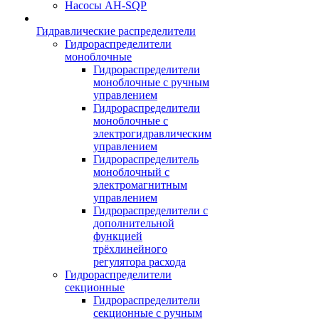
Насосы AH-SQP
Гидравлические распределители
Гидрораспределители
моноблочные
Гидрораспределители
моноблочные с ручным
управлением
Гидрораспределители
моноблочные с
электрогидравлическим
управлением
Гидрораспределитель
моноблочный с
электромагнитным
управлением
Гидрораспределители с
дополнительной
функцией
трёхлинейного
регулятора расхода
Гидрораспределители
секционные
Гидрораспределители
секционные с ручным