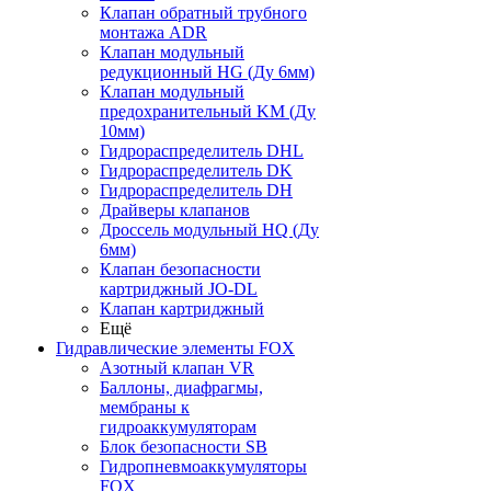
Клапан обратный трубного
монтажа ADR
Клапан модульный
редукционный HG (Ду 6мм)
Клапан модульный
предохранительный KM (Ду
10мм)
Гидрораспределитель DHL
Гидрораспределитель DK
Гидрораспределитель DH
Драйверы клапанов
Дроссель модульный HQ (Ду
6мм)
Клапан безопасности
картриджный JO-DL
Клапан картриджный
Ещё
Гидравлические элементы FOX
Азотный клапан VR
Баллоны, диафрагмы,
мембраны к
гидроаккумуляторам
Блок безопасности SB
Гидропневмоаккумуляторы
FOX