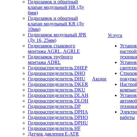
Гидрозамок и обратный
клапан модульный HR (Ду
6мм)
Гидрозамок и обратный
клапан модульный KR (Ду
10мм)
Гидрозамок модульный JPR
Услуги
(Ду 16, 25мм)
Гидрозамок стыкового
Установ
монтажа AGRL, AGRLE
настрой
Гидрозамок трубного
техник
монтажа ADRL
Установ
Гидрораспределитель DHEP
сантехн
Гидрораспределитель DHO
Страхов
Гидрораспределитель DHU
Акции
покупк
Гидрораспределитель DKER
Настро
Гидрораспределитель DKU
компью
Гидрораспределитель DLAH
Установ
Гидрораспределитель DLOH
автомо
Гидрораспределитель DP
техник
Гидрораспределитель DPHA
Электр
Гидрораспределитель DPHO
работы
Гидрораспределитель DPHU
Гидрораспределитель HF
Датчик давления E-ATR