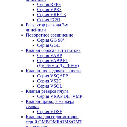
Серия RFP3
Серия VPR3
Серия VRF C3
Серия FC51
Регулятор расхода 2-х
линейный
Поворотное соединение
Серия GG 90°
Серия GGL
Клапан сброса части потока
Серия VABP
Серия VABP FL
(Ду=6мм и Ду=10мм)
Клапан последовательности
Серия VSQAPP
Серия VS2C
Серия VSQL
Клапан реверса плуга
Серия VRAP DE+VMP
Клапан привода маркера
сеялки
Серия VDSF
Клапана для гидромоторов
серий OMP/OMR/OMS/OMT
и аналогов