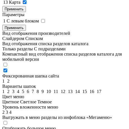
13
Карта
Применить
Параметры
1
C левым блоком
Применить
Вид отображения производителей
Слайдером
Списком
Вид отображения списка разделов каталога
Только разделы
С подразделами
Компактный вид отображения списка разделов каталога для
мобильной версии
Фиксированная шапка сайта
1
2
Варианты шапок
1
2
3
4
5
6
7
8
9
10
11
12
13
14
15
16
17
Цвет меню
Цветное
Светлое
Темное
Уровень вложенности меню
2
3
4
Выгружать в меню разделы из инфоблока «Мегаменю»
Отображать большое меню