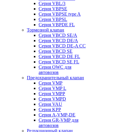
Серия VBL/3
Серия VBPSE
Серия VBPSE type A
Серия VBPSL
Серия VBPDE FL
Тормозной клапан
Серия VBCD SE/A
Серия VBCD DE/A
Серия VBCD DE-A CC
Серия VBCD SE
Серия VBCD DE FL
Серия VBCD SE FL
Серия OWC для
автовозов
Предохранительный клапан
Серия VMP
Серия VMP L
Серия VMPP
Серия VMPD
Серия VAU
Серия KPP
Серия A-VMP-DE
Серия GR-VMP для
автовозов
Редукционный клапан