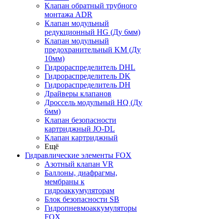
Клапан обратный трубного
монтажа ADR
Клапан модульный
редукционный HG (Ду 6мм)
Клапан модульный
предохранительный KM (Ду
10мм)
Гидрораспределитель DHL
Гидрораспределитель DK
Гидрораспределитель DH
Драйверы клапанов
Дроссель модульный HQ (Ду
6мм)
Клапан безопасности
картриджный JO-DL
Клапан картриджный
Ещё
Гидравлические элементы FOX
Азотный клапан VR
Баллоны, диафрагмы,
мембраны к
гидроаккумуляторам
Блок безопасности SB
Гидропневмоаккумуляторы
FOX