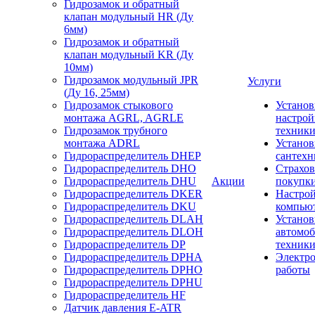
Гидрозамок и обратный
клапан модульный HR (Ду
6мм)
Гидрозамок и обратный
клапан модульный KR (Ду
10мм)
Гидрозамок модульный JPR
Услуги
(Ду 16, 25мм)
Гидрозамок стыкового
Установ
монтажа AGRL, AGRLE
настрой
Гидрозамок трубного
техник
монтажа ADRL
Установ
Гидрораспределитель DHEP
сантехн
Гидрораспределитель DHO
Страхов
Гидрораспределитель DHU
Акции
покупк
Гидрораспределитель DKER
Настро
Гидрораспределитель DKU
компью
Гидрораспределитель DLAH
Установ
Гидрораспределитель DLOH
автомо
Гидрораспределитель DP
техник
Гидрораспределитель DPHA
Электр
Гидрораспределитель DPHO
работы
Гидрораспределитель DPHU
Гидрораспределитель HF
Датчик давления E-ATR