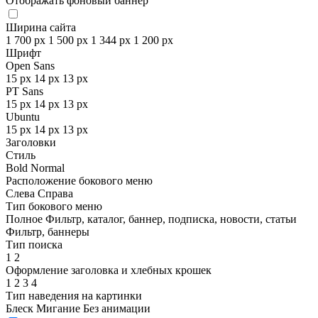
Отображать фоновый баннер
Ширина сайта
1 700 px
1 500 px
1 344 px
1 200 px
Шрифт
Open Sans
15 px
14 px
13 px
PT Sans
15 px
14 px
13 px
Ubuntu
15 px
14 px
13 px
Заголовки
Стиль
Bold
Normal
Расположение бокового меню
Слева
Справа
Тип бокового меню
Полное
Фильтр, каталог, баннер, подписка, новости, статьи
Фильтр, баннеры
Тип поиска
1
2
Оформление заголовка и хлебных крошек
1
2
3
4
Тип наведения на картинки
Блеск
Мигание
Без анимации