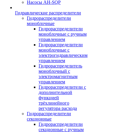
Насосы AH-SQP
Гидравлические распределители
Гидрораспределители
моноблочные
Гидрораспределители
моноблочные с ручным
управлением
Гидрораспределители
моноблочные с
электрогидравлическим
управлением
Гидрораспределитель
моноблочный с
электромагнитным
управлением
Гидрораспределители с
дополнительной
функцией
трёхлинейного
регулятора расхода
Гидрораспределители
секционные
Гидрораспределители
секционные с ручным