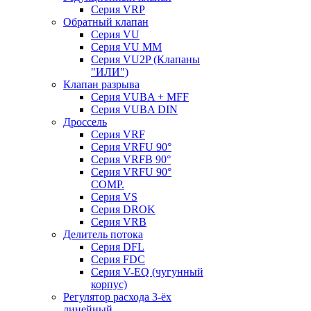
Серия VRP
Обратный клапан
Серия VU
Серия VU MM
Серия VU2P (Клапаны
"ИЛИ")
Клапан разрыва
Серия VUBA + MFF
Серия VUBA DIN
Дроссель
Серия VRF
Серия VRFU 90°
Серия VRFB 90°
Серия VRFU 90°
COMP.
Серия VS
Серия DROK
Серия VRB
Делитель потока
Серия DFL
Серия FDC
Серия V-EQ (чугунный
корпус)
Регулятор расхода 3-ёх
линейный