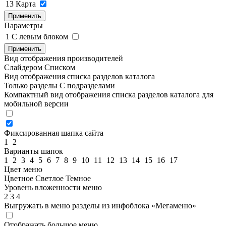
13
Карта
Применить
Параметры
1
C левым блоком
Применить
Вид отображения производителей
Слайдером
Списком
Вид отображения списка разделов каталога
Только разделы
С подразделами
Компактный вид отображения списка разделов каталога для
мобильной версии
Фиксированная шапка сайта
1
2
Варианты шапок
1
2
3
4
5
6
7
8
9
10
11
12
13
14
15
16
17
Цвет меню
Цветное
Светлое
Темное
Уровень вложенности меню
2
3
4
Выгружать в меню разделы из инфоблока «Мегаменю»
Отображать большое меню