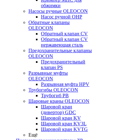
обжимки
Насосы ручные OLEOCON
Насос ручной OHP
Обратные клапаны
OLEOCON
Обратный клапан CV
Обратный клапан CV
нержавеющая сталь
Предохранительные клапаны
OLEOCON
Предохранительный
клапан PS
Разрывные муфты
OLEOCON
Разрывная муфта HPV
Трубогибы OLEOCON
Трубогиб PB
Шаровые краны OLEOCON
Шаровой кран
(дивертор) GDC
Шаровой кран KV
Шаровой кран KV3L
Шаровой кран KVTG
Ещё