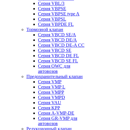
Серия VBL/3
Серия VBPSE
Серия VBPSE type A
Серия VBPSL
Серия VBPDE FL
Тормозной клапан
Серия VBCD SE/A
Серия VBCD DE/A
Серия VBCD DE-A CC
Серия VBCD SE
Серия VBCD DE FL
Серия VBCD SE FL
Серия OWC для
автовозов
Предохранительный клапан
Серия VMP
Серия VMP L
Серия VMPP
Серия VMPD
Серия VAU
Серия KPP
Серия A-VMP-DE
Серия GR-VMP для
автовозов
Редукционный клапан