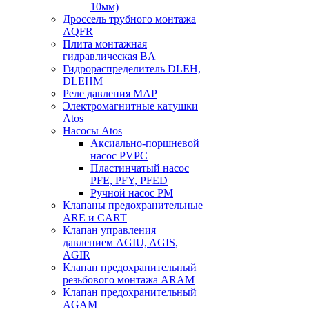
10мм)
Дроссель трубного монтажа
AQFR
Плита монтажная
гидравлическая BA
Гидрораспределитель DLEH,
DLEHM
Реле давления MAP
Электромагнитные катушки
Atos
Насосы Atos
Аксиально-поршневой
насос PVPC
Пластинчатый насос
PFE, PFY, PFED
Ручной насос PM
Клапаны предохранительные
ARE и CART
Клапан управления
давлением AGIU, AGIS,
AGIR
Клапан предохранительный
резьбового монтажа ARAM
Клапан предохранительный
AGAM