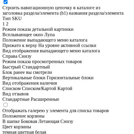
Строить навигационную цепочку в каталоге из
заголовка раздела/элемента (h1)
названия раздела/элемента
Тип SKU
1
2
Режим показа детальной картинки
Всплывающее окно
Лупа
Положение выпадающего меню каталога
Прижато к верху
На уровне активной ссылки
Вид отображения выпадающего меню каталога
Справа
Снизу
Режим показа просмотренных товаров
Быстрый
Стандартный
Блок ранее вы смотрели
Вертикальные блоки
Горизонтальные блоки
Вид отображения наличия
Списком
Списком/Картой
Картой
Вид отзывов
Стандартные
Расширенные
Отображать галерею у элемента для списка товаров
Положение корзины
В шапке
Боковая
Летающая
Снизу
Цвет корзины
темная
цветная
белая