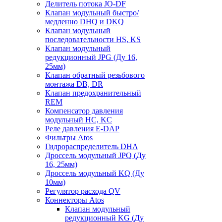
Делитель потока JO-DF
Клапан модульный быстро/
медленно DHQ и DKQ
Клапан модульный
последовательности HS, KS
Клапан модульный
редукционный JPG (Ду 16,
25мм)
Клапан обратный резьбового
монтажа DB, DR
Клапан предохранительный
REM
Компенсатор давления
модульный HC, KC
Реле давления E-DAP
Фильтры Atos
Гидрораспределитель DHA
Дроссель модульный JPQ (Ду
16, 25мм)
Дроссель модульный KQ (Ду
10мм)
Регулятор расхода QV
Коннекторы Atos
Клапан модульный
редукционный KG (Ду