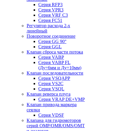
Серия RFP3
Серия VPR3
Серия VRF C3
Серия FC51
Регулятор расхода 2-х
линейный
Поворотное соединение
Серия GG 90°
Серия GGL
Клапан сброса части потока
Серия VABP
Серия VABP FL
(Ду=6мм и Ду=10мм)
Клапан последовательности
Серия VSQAPP
Серия VS2C
Серия VSQL
Клапан реверса плуга
Серия VRAP DE+VMP
Клапан привода маркера
сеялки
Серия VDSF
Клапана для гидромоторов
серий OMP/OMR/OMS/OMT
и аналогов