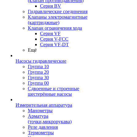
(клапан противодавления)
Серия BV
Гидравлические соединения
Клапаны электромагнитные
(картриджные)
Клапан ограничения хода
Серия VF
Серия V-FCC
Серия VF-DT
Ещё
Насосы гидравлические
Группа 10
Группа 20
Группа 30
Группа 00
Сдвоенные и строенные
шестерённые насосы
Измерительная аппаратура
Манометры
Арматура
(точки,микрорукава)
Реле давления
Термометры