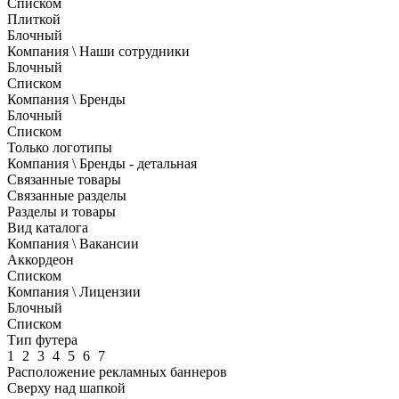
Списком
Плиткой
Блочный
Компания \ Наши сотрудники
Блочный
Списком
Компания \ Бренды
Блочный
Списком
Только логотипы
Компания \ Бренды - детальная
Связанные товары
Связанные разделы
Разделы и товары
Вид каталога
Компания \ Вакансии
Аккордеон
Списком
Компания \ Лицензии
Блочный
Списком
Тип футера
1
2
3
4
5
6
7
Расположение рекламных баннеров
Сверху над шапкой