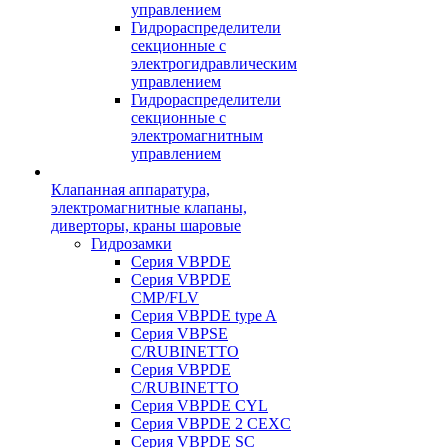
управлением
Гидрораспределители
секционные с
электрогидравлическим
управлением
Гидрораспределители
секционные с
электромагнитным
управлением
Клапанная аппаратура,
электромагнитные клапаны,
диверторы, краны шаровые
Гидрозамки
Серия VBPDE
Серия VBPDE
CMP/FLV
Серия VBPDE type A
Серия VBPSE
C/RUBINETTO
Серия VBPDE
C/RUBINETTO
Серия VBPDE CYL
Серия VBPDE 2 CEXC
Серия VBPDE SC