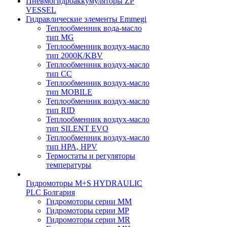
Пневмогидроаккумуляторы ZP
VESSEL
Гидравлические элементы Emmegi
Теплообменник вода-масло
тип MG
Теплообменник воздух-масло
тип 2000K/KBV
Теплообменник воздух-масло
тип CC
Теплообменник воздух-масло
тип MOBILE
Теплообменник воздух-масло
тип RID
Теплообменник воздух-масло
тип SILENT EVO
Теплообменник воздух-масло
тип НРА, HPV
Термостаты и регуляторы
температуры
Гидромоторы M+S HYDRAULIC
PLC Болгария
Гидромоторы серии ММ
Гидромоторы серии МP
Гидромоторы серии МR