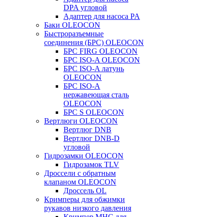
DPA угловой
Адаптер для насоса PA
Баки OLEOCON
Быстроразъемные
соединения (БРС) OLEOCON
БРС FIRG OLEOCON
БРС ISO-A OLEOCON
БРС ISO-A латунь
OLEOCON
БРС ISO-A
нержавеющая сталь
OLEOCON
БРС S OLEOCON
Вертлюги OLEOCON
Вертлюг DNB
Вертлюг DNB-D
угловой
Гидрозамки OLEOCON
Гидрозамок TLV
Дроссели с обратным
клапаном OLEOCON
Дроссель OL
Кримперы для обжимки
рукавов низкого давления
Кримпер MHC для