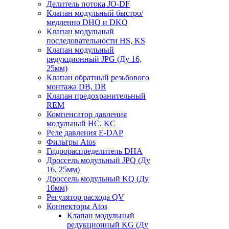
Делитель потока JO-DF
Клапан модульный быстро/
медленно DHQ и DKQ
Клапан модульный
последовательности HS, KS
Клапан модульный
редукционный JPG (Ду 16,
25мм)
Клапан обратный резьбового
монтажа DB, DR
Клапан предохранительный
REM
Компенсатор давления
модульный HC, KC
Реле давления E-DAP
Фильтры Atos
Гидрораспределитель DHA
Дроссель модульный JPQ (Ду
16, 25мм)
Дроссель модульный KQ (Ду
10мм)
Регулятор расхода QV
Коннекторы Atos
Клапан модульный
редукционный KG (Ду