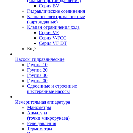
(клапан противодавления)
Серия BV
Гидравлические соединения
Клапаны электромагнитные
(картриджные)
Клапан ограничения хода
Серия VF
Серия V-FCC
Серия VF-DT
Ещё
Насосы гидравлические
Группа 10
Группа 20
Группа 30
Группа 00
Сдвоенные и строенные
шестерённые насосы
Измерительная аппаратура
Манометры
Арматура
(точки,микрорукава)
Реле давления
Термометры