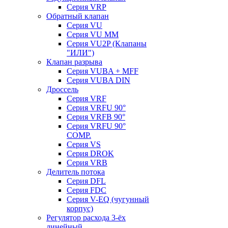
Серия VRP
Обратный клапан
Серия VU
Серия VU MM
Серия VU2P (Клапаны
"ИЛИ")
Клапан разрыва
Серия VUBA + MFF
Серия VUBA DIN
Дроссель
Серия VRF
Серия VRFU 90°
Серия VRFB 90°
Серия VRFU 90°
COMP.
Серия VS
Серия DROK
Серия VRB
Делитель потока
Серия DFL
Серия FDC
Серия V-EQ (чугунный
корпус)
Регулятор расхода 3-ёх
линейный