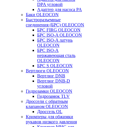
DPA угловой
Адаптер для насоса PA
Баки OLEOCON
Быстроразъемные
соединения (БРС) OLEOCON
БРС FIRG OLEOCON
БРС ISO-A OLEOCON
БРС ISO-A латунь
OLEOCON
БРС ISO-A
нержавеющая сталь
OLEOCON
БРС S OLEOCON
Вертлюги OLEOCON
Вертлюг DNB
Вертлюг DNB-D
угловой
Гидрозамки OLEOCON
Гидрозамок TLV
Дроссели с обратным
клапаном OLEOCON
Дроссель OL
Кримперы для обжимки
рукавов низкого давления
Кримпер MHC для