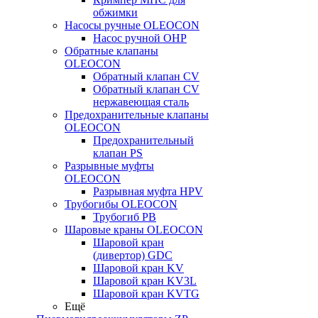
обжимки
Насосы ручные OLEOCON
Насос ручной OHP
Обратные клапаны
OLEOCON
Обратный клапан CV
Обратный клапан CV
нержавеющая сталь
Предохранительные клапаны
OLEOCON
Предохранительный
клапан PS
Разрывные муфты
OLEOCON
Разрывная муфта HPV
Трубогибы OLEOCON
Трубогиб PB
Шаровые краны OLEOCON
Шаровой кран
(дивертор) GDC
Шаровой кран KV
Шаровой кран KV3L
Шаровой кран KVTG
Ещё