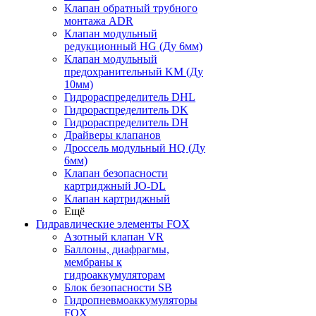
Клапан обратный трубного
монтажа ADR
Клапан модульный
редукционный HG (Ду 6мм)
Клапан модульный
предохранительный KM (Ду
10мм)
Гидрораспределитель DHL
Гидрораспределитель DK
Гидрораспределитель DH
Драйверы клапанов
Дроссель модульный HQ (Ду
6мм)
Клапан безопасности
картриджный JO-DL
Клапан картриджный
Ещё
Гидравлические элементы FOX
Азотный клапан VR
Баллоны, диафрагмы,
мембраны к
гидроаккумуляторам
Блок безопасности SB
Гидропневмоаккумуляторы
FOX