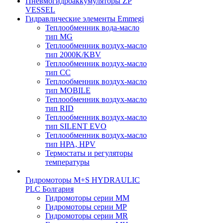
Пневмогидроаккумуляторы ZP
VESSEL
Гидравлические элементы Emmegi
Теплообменник вода-масло
тип MG
Теплообменник воздух-масло
тип 2000K/KBV
Теплообменник воздух-масло
тип CC
Теплообменник воздух-масло
тип MOBILE
Теплообменник воздух-масло
тип RID
Теплообменник воздух-масло
тип SILENT EVO
Теплообменник воздух-масло
тип НРА, HPV
Термостаты и регуляторы
температуры
Гидромоторы M+S HYDRAULIC
PLC Болгария
Гидромоторы серии ММ
Гидромоторы серии МP
Гидромоторы серии МR