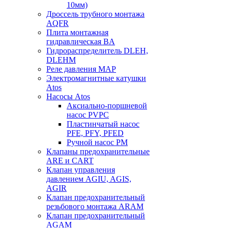
10мм)
Дроссель трубного монтажа
AQFR
Плита монтажная
гидравлическая BA
Гидрораспределитель DLEH,
DLEHM
Реле давления MAP
Электромагнитные катушки
Atos
Насосы Atos
Аксиально-поршневой
насос PVPC
Пластинчатый насос
PFE, PFY, PFED
Ручной насос PM
Клапаны предохранительные
ARE и CART
Клапан управления
давлением AGIU, AGIS,
AGIR
Клапан предохранительный
резьбового монтажа ARAM
Клапан предохранительный
AGAM