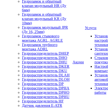
Гидрозамок и обратный
клапан модульный HR (Ду
6мм)
Гидрозамок и обратный
клапан модульный KR (Ду
10мм)
Гидрозамок модульный JPR
Услуги
(Ду 16, 25мм)
Гидрозамок стыкового
Установ
монтажа AGRL, AGRLE
настрой
Гидрозамок трубного
техник
монтажа ADRL
Установ
Гидрораспределитель DHEP
сантехн
Гидрораспределитель DHO
Страхов
Гидрораспределитель DHU
Акции
покупк
Гидрораспределитель DKER
Настро
Гидрораспределитель DKU
компью
Гидрораспределитель DLAH
Установ
Гидрораспределитель DLOH
автомо
Гидрораспределитель DP
техник
Гидрораспределитель DPHA
Электр
Гидрораспределитель DPHO
работы
Гидрораспределитель DPHU
Гидрораспределитель HF
Датчик давления E-ATR