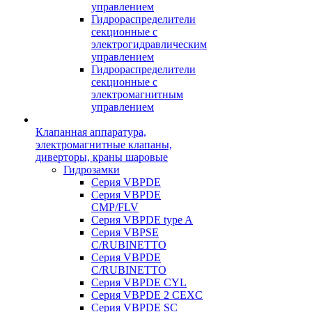
управлением
Гидрораспределители
секционные с
электрогидравлическим
управлением
Гидрораспределители
секционные с
электромагнитным
управлением
Клапанная аппаратура,
электромагнитные клапаны,
диверторы, краны шаровые
Гидрозамки
Серия VBPDE
Серия VBPDE
CMP/FLV
Серия VBPDE type A
Серия VBPSE
C/RUBINETTO
Серия VBPDE
C/RUBINETTO
Серия VBPDE CYL
Серия VBPDE 2 CEXC
Серия VBPDE SC