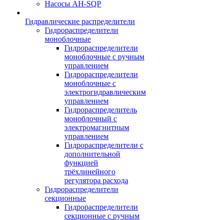
Насосы AH-SQP
Гидравлические распределители
Гидрораспределители
моноблочные
Гидрораспределители
моноблочные с ручным
управлением
Гидрораспределители
моноблочные с
электрогидравлическим
управлением
Гидрораспределитель
моноблочный с
электромагнитным
управлением
Гидрораспределители с
дополнительной
функцией
трёхлинейного
регулятора расхода
Гидрораспределители
секционные
Гидрораспределители
секционные с ручным