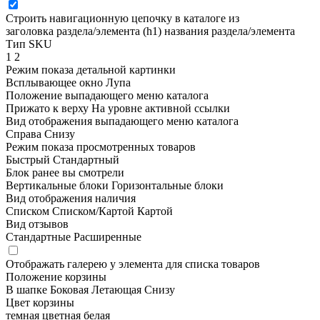
Строить навигационную цепочку в каталоге из
заголовка раздела/элемента (h1)
названия раздела/элемента
Тип SKU
1
2
Режим показа детальной картинки
Всплывающее окно
Лупа
Положение выпадающего меню каталога
Прижато к верху
На уровне активной ссылки
Вид отображения выпадающего меню каталога
Справа
Снизу
Режим показа просмотренных товаров
Быстрый
Стандартный
Блок ранее вы смотрели
Вертикальные блоки
Горизонтальные блоки
Вид отображения наличия
Списком
Списком/Картой
Картой
Вид отзывов
Стандартные
Расширенные
Отображать галерею у элемента для списка товаров
Положение корзины
В шапке
Боковая
Летающая
Снизу
Цвет корзины
темная
цветная
белая