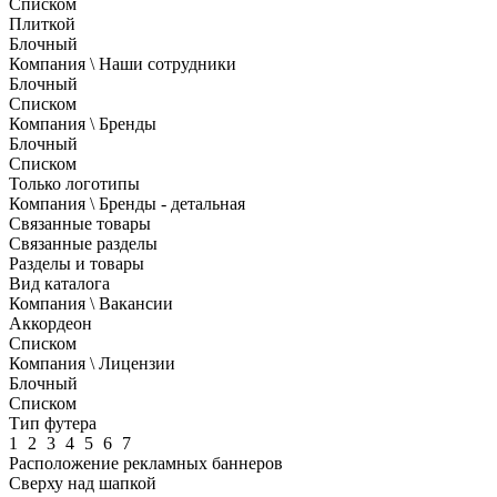
Списком
Плиткой
Блочный
Компания \ Наши сотрудники
Блочный
Списком
Компания \ Бренды
Блочный
Списком
Только логотипы
Компания \ Бренды - детальная
Связанные товары
Связанные разделы
Разделы и товары
Вид каталога
Компания \ Вакансии
Аккордеон
Списком
Компания \ Лицензии
Блочный
Списком
Тип футера
1
2
3
4
5
6
7
Расположение рекламных баннеров
Сверху над шапкой