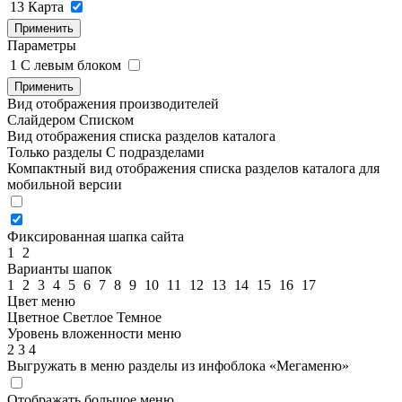
13
Карта
Применить
Параметры
1
C левым блоком
Применить
Вид отображения производителей
Слайдером
Списком
Вид отображения списка разделов каталога
Только разделы
С подразделами
Компактный вид отображения списка разделов каталога для
мобильной версии
Фиксированная шапка сайта
1
2
Варианты шапок
1
2
3
4
5
6
7
8
9
10
11
12
13
14
15
16
17
Цвет меню
Цветное
Светлое
Темное
Уровень вложенности меню
2
3
4
Выгружать в меню разделы из инфоблока «Мегаменю»
Отображать большое меню