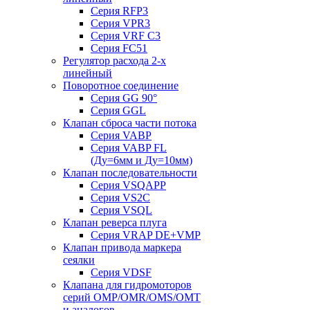
Серия RFP3
Серия VPR3
Серия VRF C3
Серия FC51
Регулятор расхода 2-х
линейный
Поворотное соединение
Серия GG 90°
Серия GGL
Клапан сброса части потока
Серия VABP
Серия VABP FL
(Ду=6мм и Ду=10мм)
Клапан последовательности
Серия VSQAPP
Серия VS2C
Серия VSQL
Клапан реверса плуга
Серия VRAP DE+VMP
Клапан привода маркера
сеялки
Серия VDSF
Клапана для гидромоторов
серий OMP/OMR/OMS/OMT
и аналогов