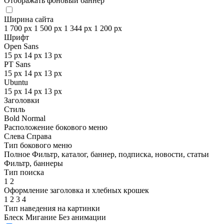
Отображать фоновый баннер
Ширина сайта
1 700 px
1 500 px
1 344 px
1 200 px
Шрифт
Open Sans
15 px
14 px
13 px
PT Sans
15 px
14 px
13 px
Ubuntu
15 px
14 px
13 px
Заголовки
Стиль
Bold
Normal
Расположение бокового меню
Слева
Справа
Тип бокового меню
Полное
Фильтр, каталог, баннер, подписка, новости, статьи
Фильтр, баннеры
Тип поиска
1
2
Оформление заголовка и хлебных крошек
1
2
3
4
Тип наведения на картинки
Блеск
Мигание
Без анимации