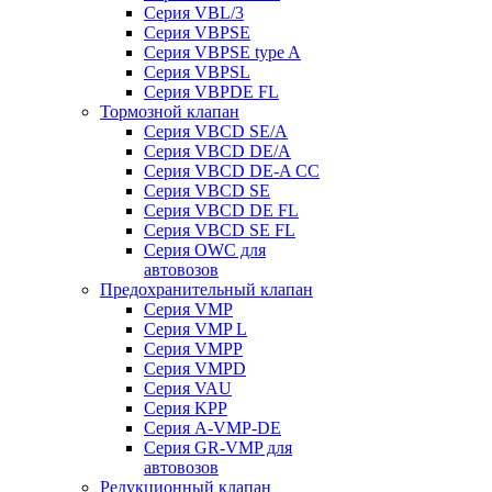
Серия VBL/3
Серия VBPSE
Серия VBPSE type A
Серия VBPSL
Серия VBPDE FL
Тормозной клапан
Серия VBCD SE/A
Серия VBCD DE/A
Серия VBCD DE-A CC
Серия VBCD SE
Серия VBCD DE FL
Серия VBCD SE FL
Серия OWC для
автовозов
Предохранительный клапан
Серия VMP
Серия VMP L
Серия VMPP
Серия VMPD
Серия VAU
Серия KPP
Серия A-VMP-DE
Серия GR-VMP для
автовозов
Редукционный клапан