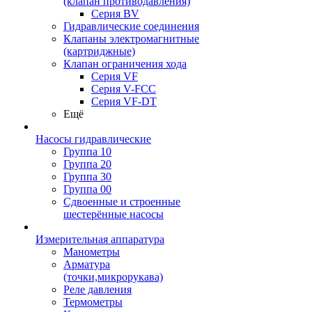
(клапан противодавления)
Серия BV
Гидравлические соединения
Клапаны электромагнитные
(картриджные)
Клапан ограничения хода
Серия VF
Серия V-FCC
Серия VF-DT
Ещё
Насосы гидравлические
Группа 10
Группа 20
Группа 30
Группа 00
Сдвоенные и строенные
шестерённые насосы
Измерительная аппаратура
Манометры
Арматура
(точки,микрорукава)
Реле давления
Термометры