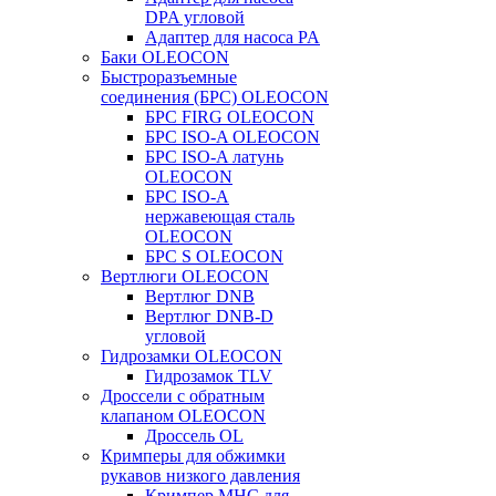
DPA угловой
Адаптер для насоса PA
Баки OLEOCON
Быстроразъемные
соединения (БРС) OLEOCON
БРС FIRG OLEOCON
БРС ISO-A OLEOCON
БРС ISO-A латунь
OLEOCON
БРС ISO-A
нержавеющая сталь
OLEOCON
БРС S OLEOCON
Вертлюги OLEOCON
Вертлюг DNB
Вертлюг DNB-D
угловой
Гидрозамки OLEOCON
Гидрозамок TLV
Дроссели с обратным
клапаном OLEOCON
Дроссель OL
Кримперы для обжимки
рукавов низкого давления
Кримпер MHC для