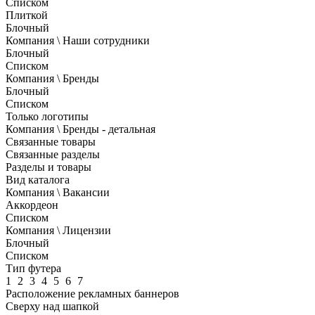
Списком
Плиткой
Блочный
Компания \ Наши сотрудники
Блочный
Списком
Компания \ Бренды
Блочный
Списком
Только логотипы
Компания \ Бренды - детальная
Связанные товары
Связанные разделы
Разделы и товары
Вид каталога
Компания \ Вакансии
Аккордеон
Списком
Компания \ Лицензии
Блочный
Списком
Тип футера
1
2
3
4
5
6
7
Расположение рекламных баннеров
Сверху над шапкой