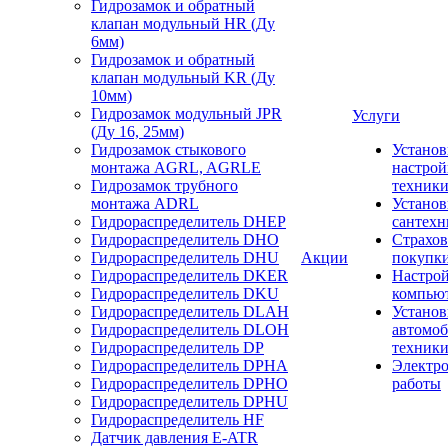
Гидрозамок и обратный
клапан модульный HR (Ду
6мм)
Гидрозамок и обратный
клапан модульный KR (Ду
10мм)
Гидрозамок модульный JPR
Услуги
(Ду 16, 25мм)
Гидрозамок стыкового
Установ
монтажа AGRL, AGRLE
настрой
Гидрозамок трубного
техник
монтажа ADRL
Установ
Гидрораспределитель DHEP
сантехн
Гидрораспределитель DHO
Страхов
Гидрораспределитель DHU
Акции
покупк
Гидрораспределитель DKER
Настро
Гидрораспределитель DKU
компью
Гидрораспределитель DLAH
Установ
Гидрораспределитель DLOH
автомо
Гидрораспределитель DP
техник
Гидрораспределитель DPHA
Электр
Гидрораспределитель DPHO
работы
Гидрораспределитель DPHU
Гидрораспределитель HF
Датчик давления E-ATR