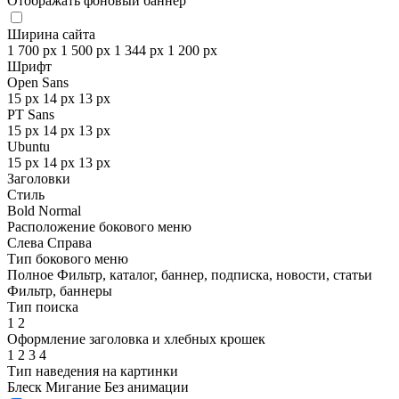
Отображать фоновый баннер
Ширина сайта
1 700 px
1 500 px
1 344 px
1 200 px
Шрифт
Open Sans
15 px
14 px
13 px
PT Sans
15 px
14 px
13 px
Ubuntu
15 px
14 px
13 px
Заголовки
Стиль
Bold
Normal
Расположение бокового меню
Слева
Справа
Тип бокового меню
Полное
Фильтр, каталог, баннер, подписка, новости, статьи
Фильтр, баннеры
Тип поиска
1
2
Оформление заголовка и хлебных крошек
1
2
3
4
Тип наведения на картинки
Блеск
Мигание
Без анимации