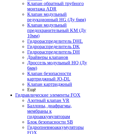
Клапан обратный трубного
монтажа ADR
Клапан модульный
редукционный HG (Ду 6мм)
Клапан модульный
предохранительный KM (Ду
10мм)
Гидрораспределитель DHL
Гидрораспределитель DK
Гидрораспределитель DH
Драйверы клапанов
Дроссель модульный HQ (Ду
6мм)
Клапан безопасности
картриджный JO-DL
Клапан картриджный
Ещё
Гидравлические элементы FOX
Азотный клапан VR
Баллоны, диафрагмы,
мембраны к
гидроаккумуляторам
Блок безопасности SB
Гидропневмоаккумуляторы
FOX