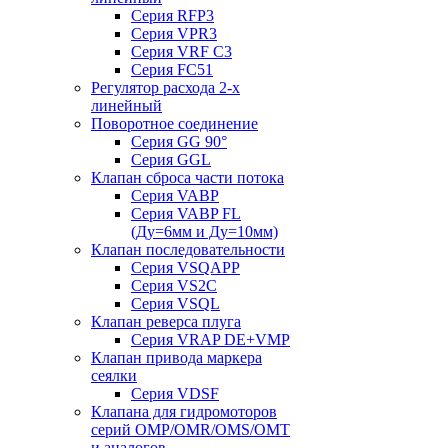
Серия RFP3
Серия VPR3
Серия VRF C3
Серия FC51
Регулятор расхода 2-х
линейный
Поворотное соединение
Серия GG 90°
Серия GGL
Клапан сброса части потока
Серия VABP
Серия VABP FL
(Ду=6мм и Ду=10мм)
Клапан последовательности
Серия VSQAPP
Серия VS2C
Серия VSQL
Клапан реверса плуга
Серия VRAP DE+VMP
Клапан привода маркера
сеялки
Серия VDSF
Клапана для гидромоторов
серий OMP/OMR/OMS/OMT
и аналогов