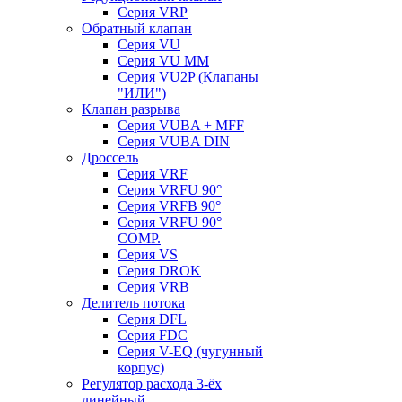
Серия VRP
Обратный клапан
Серия VU
Серия VU MM
Серия VU2P (Клапаны
"ИЛИ")
Клапан разрыва
Серия VUBA + MFF
Серия VUBA DIN
Дроссель
Серия VRF
Серия VRFU 90°
Серия VRFB 90°
Серия VRFU 90°
COMP.
Серия VS
Серия DROK
Серия VRB
Делитель потока
Серия DFL
Серия FDC
Серия V-EQ (чугунный
корпус)
Регулятор расхода 3-ёх
линейный