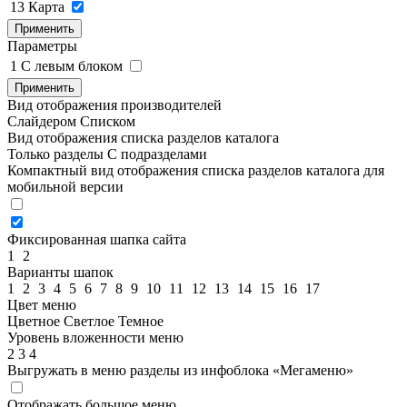
13
Карта
Применить
Параметры
1
C левым блоком
Применить
Вид отображения производителей
Слайдером
Списком
Вид отображения списка разделов каталога
Только разделы
С подразделами
Компактный вид отображения списка разделов каталога для
мобильной версии
Фиксированная шапка сайта
1
2
Варианты шапок
1
2
3
4
5
6
7
8
9
10
11
12
13
14
15
16
17
Цвет меню
Цветное
Светлое
Темное
Уровень вложенности меню
2
3
4
Выгружать в меню разделы из инфоблока «Мегаменю»
Отображать большое меню