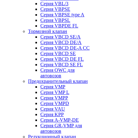
Серия VBL/3
Серия VBPSE
Серия VBPSE type A
Серия VBPSL
Серия VBPDE FL
Тормозной клапан
Серия VBCD SE/A
Серия VBCD DE/A
Серия VBCD DE-A CC
Серия VBCD SE
Серия VBCD DE FL
Серия VBCD SE FL
Серия OWC для
автовозов
Предохранительный клапан
Серия VMP
Серия VMP L
Серия VMPP
Серия VMPD
Серия VAU
Серия KPP
Серия A-VMP-DE
Серия GR-VMP для
автовозов
Редукционный клапан