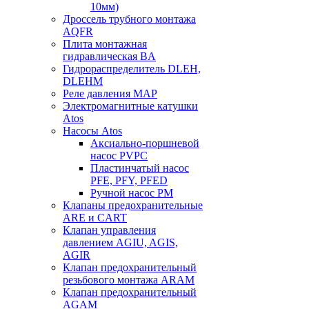
10мм)
Дроссель трубного монтажа
AQFR
Плита монтажная
гидравлическая BA
Гидрораспределитель DLEH,
DLEHM
Реле давления MAP
Электромагнитные катушки
Atos
Насосы Atos
Аксиально-поршневой
насос PVPC
Пластинчатый насос
PFE, PFY, PFED
Ручной насос PM
Клапаны предохранительные
ARE и CART
Клапан управления
давлением AGIU, AGIS,
AGIR
Клапан предохранительный
резьбового монтажа ARAM
Клапан предохранительный
AGAM