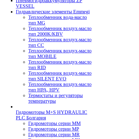
Пневмогидроаккумуляторы ZP
VESSEL
Гидравлические элементы Emmegi
Теплообменник вода-масло
тип MG
Теплообменник воздух-масло
тип 2000K/KBV
Теплообменник воздух-масло
тип CC
Теплообменник воздух-масло
тип MOBILE
Теплообменник воздух-масло
тип RID
Теплообменник воздух-масло
тип SILENT EVO
Теплообменник воздух-масло
тип НРА, HPV
Термостаты и регуляторы
температуры
Гидромоторы M+S HYDRAULIC
PLC Болгария
Гидромоторы серии ММ
Гидромоторы серии МP
Гидромоторы серии МR