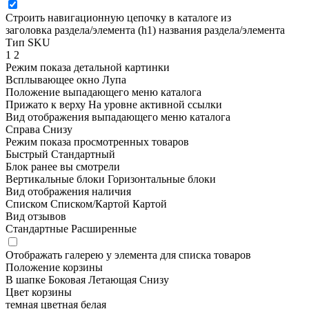
Строить навигационную цепочку в каталоге из
заголовка раздела/элемента (h1)
названия раздела/элемента
Тип SKU
1
2
Режим показа детальной картинки
Всплывающее окно
Лупа
Положение выпадающего меню каталога
Прижато к верху
На уровне активной ссылки
Вид отображения выпадающего меню каталога
Справа
Снизу
Режим показа просмотренных товаров
Быстрый
Стандартный
Блок ранее вы смотрели
Вертикальные блоки
Горизонтальные блоки
Вид отображения наличия
Списком
Списком/Картой
Картой
Вид отзывов
Стандартные
Расширенные
Отображать галерею у элемента для списка товаров
Положение корзины
В шапке
Боковая
Летающая
Снизу
Цвет корзины
темная
цветная
белая