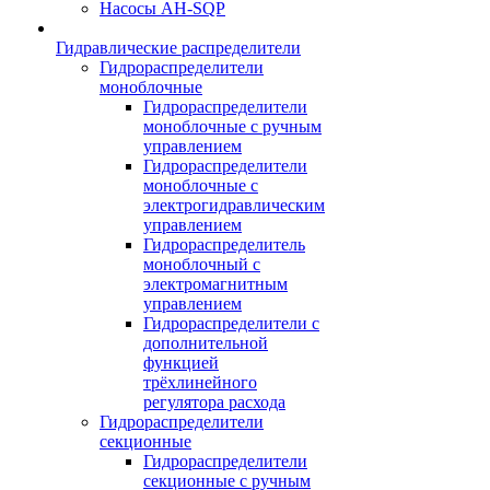
Насосы AH-SQP
Гидравлические распределители
Гидрораспределители
моноблочные
Гидрораспределители
моноблочные с ручным
управлением
Гидрораспределители
моноблочные с
электрогидравлическим
управлением
Гидрораспределитель
моноблочный с
электромагнитным
управлением
Гидрораспределители с
дополнительной
функцией
трёхлинейного
регулятора расхода
Гидрораспределители
секционные
Гидрораспределители
секционные с ручным