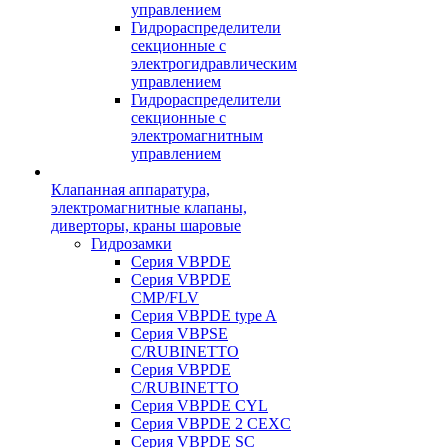
управлением
Гидрораспределители
секционные с
электрогидравлическим
управлением
Гидрораспределители
секционные с
электромагнитным
управлением
Клапанная аппаратура,
электромагнитные клапаны,
диверторы, краны шаровые
Гидрозамки
Серия VBPDE
Серия VBPDE
CMP/FLV
Серия VBPDE type A
Серия VBPSE
C/RUBINETTO
Серия VBPDE
C/RUBINETTO
Серия VBPDE CYL
Серия VBPDE 2 CEXC
Серия VBPDE SC