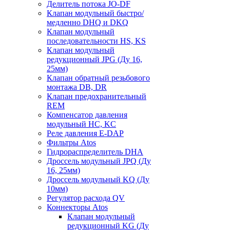
Делитель потока JO-DF
Клапан модульный быстро/
медленно DHQ и DKQ
Клапан модульный
последовательности HS, KS
Клапан модульный
редукционный JPG (Ду 16,
25мм)
Клапан обратный резьбового
монтажа DB, DR
Клапан предохранительный
REM
Компенсатор давления
модульный HC, KC
Реле давления E-DAP
Фильтры Atos
Гидрораспределитель DHA
Дроссель модульный JPQ (Ду
16, 25мм)
Дроссель модульный KQ (Ду
10мм)
Регулятор расхода QV
Коннекторы Atos
Клапан модульный
редукционный KG (Ду