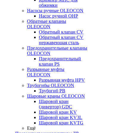
обжимки
Насосы ручные OLEOCON
Насос ручной OHP
Обратные клапаны
OLEOCON
Обратный клапан CV
Обратный клапан CV
нержавеющая сталь
Предохранительные клапаны
OLEOCON
Предохранительный
клапан PS
Разрывные муфты
OLEOCON
Разрывная муфта HPV
Трубогибы OLEOCON
Трубогиб PB
Шаровые краны OLEOCON
Шаровой кран
(дивертор) GDC
Шаровой кран KV
Шаровой кран KV3L
Шаровой кран KVTG
Ещё