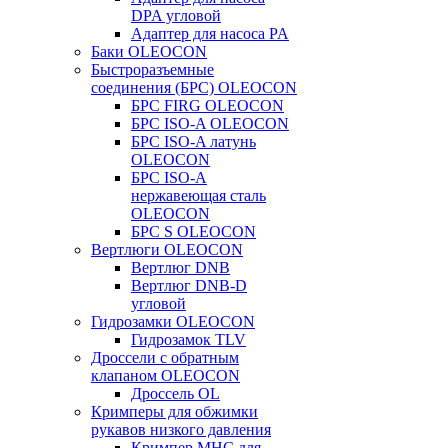
DPA угловой
Адаптер для насоса PA
Баки OLEOCON
Быстроразъемные
соединения (БРС) OLEOCON
БРС FIRG OLEOCON
БРС ISO-A OLEOCON
БРС ISO-A латунь
OLEOCON
БРС ISO-A
нержавеющая сталь
OLEOCON
БРС S OLEOCON
Вертлюги OLEOCON
Вертлюг DNB
Вертлюг DNB-D
угловой
Гидрозамки OLEOCON
Гидрозамок TLV
Дроссели с обратным
клапаном OLEOCON
Дроссель OL
Кримперы для обжимки
рукавов низкого давления
Кримпер MHC для