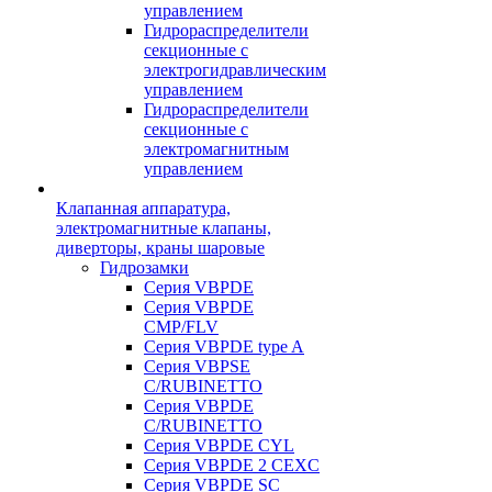
управлением
Гидрораспределители
секционные с
электрогидравлическим
управлением
Гидрораспределители
секционные с
электромагнитным
управлением
Клапанная аппаратура,
электромагнитные клапаны,
диверторы, краны шаровые
Гидрозамки
Серия VBPDE
Серия VBPDE
CMP/FLV
Серия VBPDE type A
Серия VBPSE
C/RUBINETTO
Серия VBPDE
C/RUBINETTO
Серия VBPDE CYL
Серия VBPDE 2 CEXC
Серия VBPDE SC