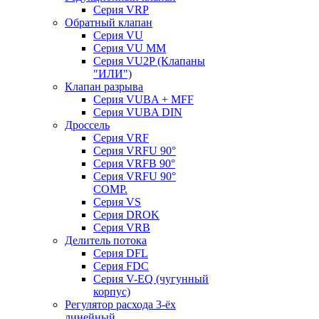
Серия VRP
Обратный клапан
Серия VU
Серия VU MM
Серия VU2P (Клапаны
"ИЛИ")
Клапан разрыва
Серия VUBA + MFF
Серия VUBA DIN
Дроссель
Серия VRF
Серия VRFU 90°
Серия VRFB 90°
Серия VRFU 90°
COMP.
Серия VS
Серия DROK
Серия VRB
Делитель потока
Серия DFL
Серия FDC
Серия V-EQ (чугунный
корпус)
Регулятор расхода 3-ёх
линейный