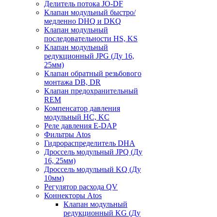
Делитель потока JO-DF
Клапан модульный быстро/
медленно DHQ и DKQ
Клапан модульный
последовательности HS, KS
Клапан модульный
редукционный JPG (Ду 16,
25мм)
Клапан обратный резьбового
монтажа DB, DR
Клапан предохранительный
REM
Компенсатор давления
модульный HC, KC
Реле давления E-DAP
Фильтры Atos
Гидрораспределитель DHA
Дроссель модульный JPQ (Ду
16, 25мм)
Дроссель модульный KQ (Ду
10мм)
Регулятор расхода QV
Коннекторы Atos
Клапан модульный
редукционный KG (Ду