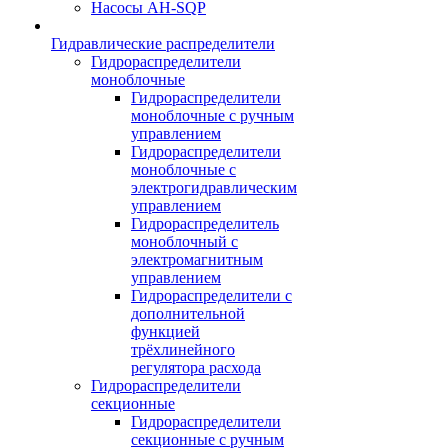
Насосы AH-SQP
Гидравлические распределители
Гидрораспределители
моноблочные
Гидрораспределители
моноблочные с ручным
управлением
Гидрораспределители
моноблочные с
электрогидравлическим
управлением
Гидрораспределитель
моноблочный с
электромагнитным
управлением
Гидрораспределители с
дополнительной
функцией
трёхлинейного
регулятора расхода
Гидрораспределители
секционные
Гидрораспределители
секционные с ручным