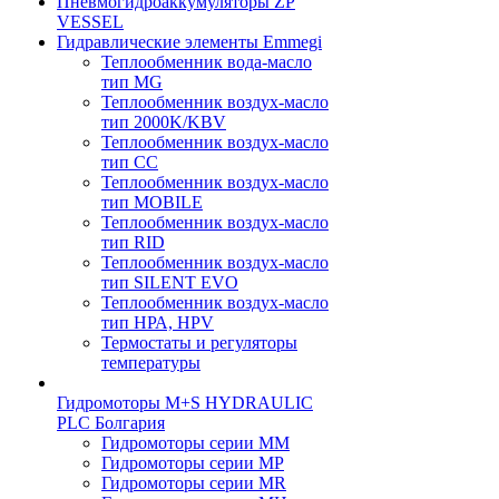
Пневмогидроаккумуляторы ZP
VESSEL
Гидравлические элементы Emmegi
Теплообменник вода-масло
тип MG
Теплообменник воздух-масло
тип 2000K/KBV
Теплообменник воздух-масло
тип CC
Теплообменник воздух-масло
тип MOBILE
Теплообменник воздух-масло
тип RID
Теплообменник воздух-масло
тип SILENT EVO
Теплообменник воздух-масло
тип НРА, HPV
Термостаты и регуляторы
температуры
Гидромоторы M+S HYDRAULIC
PLC Болгария
Гидромоторы серии ММ
Гидромоторы серии МP
Гидромоторы серии МR