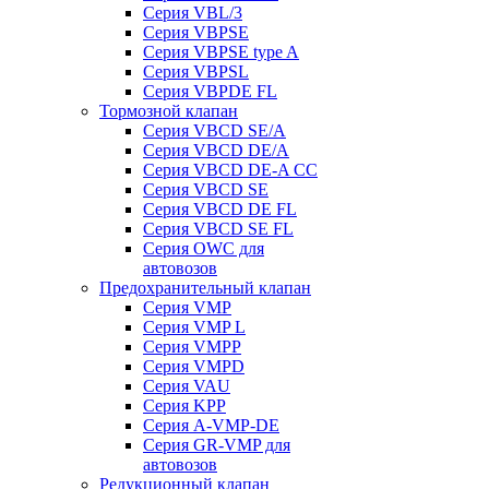
Серия VBL/3
Серия VBPSE
Серия VBPSE type A
Серия VBPSL
Серия VBPDE FL
Тормозной клапан
Серия VBCD SE/A
Серия VBCD DE/A
Серия VBCD DE-A CC
Серия VBCD SE
Серия VBCD DE FL
Серия VBCD SE FL
Серия OWC для
автовозов
Предохранительный клапан
Серия VMP
Серия VMP L
Серия VMPP
Серия VMPD
Серия VAU
Серия KPP
Серия A-VMP-DE
Серия GR-VMP для
автовозов
Редукционный клапан