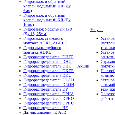
Гидрозамок и обратный
клапан модульный HR (Ду
6мм)
Гидрозамок и обратный
клапан модульный KR (Ду
10мм)
Гидрозамок модульный JPR
Услуги
(Ду 16, 25мм)
Гидрозамок стыкового
Установ
монтажа AGRL, AGRLE
настрой
Гидрозамок трубного
техник
монтажа ADRL
Установ
Гидрораспределитель DHEP
сантехн
Гидрораспределитель DHO
Страхов
Гидрораспределитель DHU
Акции
покупк
Гидрораспределитель DKER
Настро
Гидрораспределитель DKU
компью
Гидрораспределитель DLAH
Установ
Гидрораспределитель DLOH
автомо
Гидрораспределитель DP
техник
Гидрораспределитель DPHA
Электр
Гидрораспределитель DPHO
работы
Гидрораспределитель DPHU
Гидрораспределитель HF
Датчик давления E-ATR