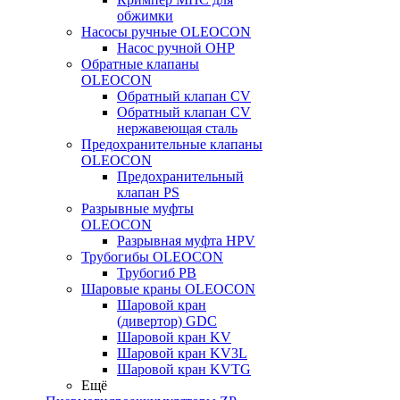
обжимки
Насосы ручные OLEOCON
Насос ручной OHP
Обратные клапаны
OLEOCON
Обратный клапан CV
Обратный клапан CV
нержавеющая сталь
Предохранительные клапаны
OLEOCON
Предохранительный
клапан PS
Разрывные муфты
OLEOCON
Разрывная муфта HPV
Трубогибы OLEOCON
Трубогиб PB
Шаровые краны OLEOCON
Шаровой кран
(дивертор) GDC
Шаровой кран KV
Шаровой кран KV3L
Шаровой кран KVTG
Ещё