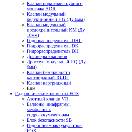
Клапан обратный трубного
монтажа ADR
Клапан модульный
редукционный HG (Ду 6мм)
Клапан модульный
предохранительный KM (Ду
10мм)
Гидрораспределитель DHL
Гидрораспределитель DK
Гидрораспределитель DH
Драйверы клапанов
Дроссель модульный HQ (Ду
6мм)
Клапан безопасности
картриджный JO-DL
Клапан картриджный
Ещё
Гидравлические элементы FOX
Азотный клапан VR
Баллоны, диафрагмы,
мембраны к
гидроаккумуляторам
Блок безопасности SB
Гидропневмоаккумуляторы
FOX