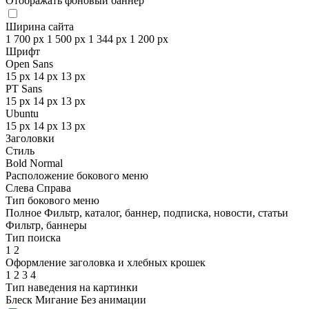
Отображать фоновый баннер
Ширина сайта
1 700 px
1 500 px
1 344 px
1 200 px
Шрифт
Open Sans
15 px
14 px
13 px
PT Sans
15 px
14 px
13 px
Ubuntu
15 px
14 px
13 px
Заголовки
Стиль
Bold
Normal
Расположение бокового меню
Слева
Справа
Тип бокового меню
Полное
Фильтр, каталог, баннер, подписка, новости, статьи
Фильтр, баннеры
Тип поиска
1
2
Оформление заголовка и хлебных крошек
1
2
3
4
Тип наведения на картинки
Блеск
Мигание
Без анимации