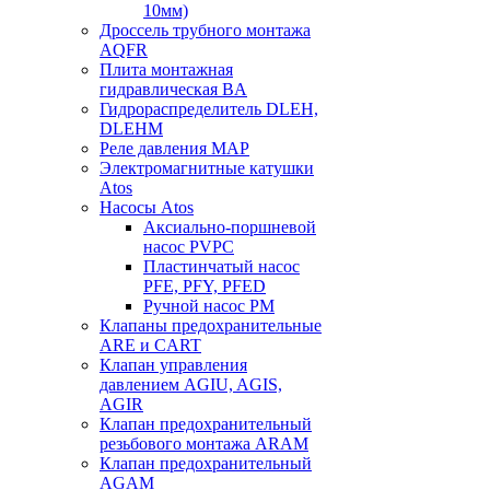
10мм)
Дроссель трубного монтажа
AQFR
Плита монтажная
гидравлическая BA
Гидрораспределитель DLEH,
DLEHM
Реле давления MAP
Электромагнитные катушки
Atos
Насосы Atos
Аксиально-поршневой
насос PVPC
Пластинчатый насос
PFE, PFY, PFED
Ручной насос PM
Клапаны предохранительные
ARE и CART
Клапан управления
давлением AGIU, AGIS,
AGIR
Клапан предохранительный
резьбового монтажа ARAM
Клапан предохранительный
AGAM