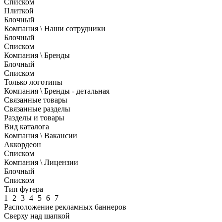
Списком
Плиткой
Блочный
Компания \ Наши сотрудники
Блочный
Списком
Компания \ Бренды
Блочный
Списком
Только логотипы
Компания \ Бренды - детальная
Связанные товары
Связанные разделы
Разделы и товары
Вид каталога
Компания \ Вакансии
Аккордеон
Списком
Компания \ Лицензии
Блочный
Списком
Тип футера
1
2
3
4
5
6
7
Расположение рекламных баннеров
Сверху над шапкой