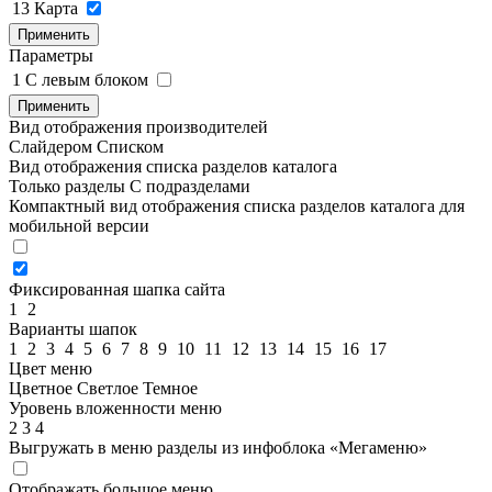
13
Карта
Применить
Параметры
1
C левым блоком
Применить
Вид отображения производителей
Слайдером
Списком
Вид отображения списка разделов каталога
Только разделы
С подразделами
Компактный вид отображения списка разделов каталога для
мобильной версии
Фиксированная шапка сайта
1
2
Варианты шапок
1
2
3
4
5
6
7
8
9
10
11
12
13
14
15
16
17
Цвет меню
Цветное
Светлое
Темное
Уровень вложенности меню
2
3
4
Выгружать в меню разделы из инфоблока «Мегаменю»
Отображать большое меню