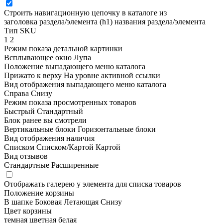
Строить навигационную цепочку в каталоге из
заголовка раздела/элемента (h1)
названия раздела/элемента
Тип SKU
1
2
Режим показа детальной картинки
Всплывающее окно
Лупа
Положение выпадающего меню каталога
Прижато к верху
На уровне активной ссылки
Вид отображения выпадающего меню каталога
Справа
Снизу
Режим показа просмотренных товаров
Быстрый
Стандартный
Блок ранее вы смотрели
Вертикальные блоки
Горизонтальные блоки
Вид отображения наличия
Списком
Списком/Картой
Картой
Вид отзывов
Стандартные
Расширенные
Отображать галерею у элемента для списка товаров
Положение корзины
В шапке
Боковая
Летающая
Снизу
Цвет корзины
темная
цветная
белая