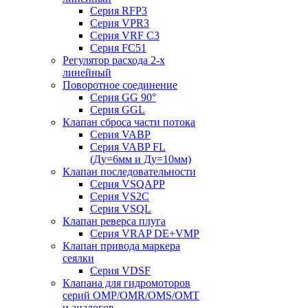
Серия RFP3
Серия VPR3
Серия VRF C3
Серия FC51
Регулятор расхода 2-х
линейный
Поворотное соединение
Серия GG 90°
Серия GGL
Клапан сброса части потока
Серия VABP
Серия VABP FL
(Ду=6мм и Ду=10мм)
Клапан последовательности
Серия VSQAPP
Серия VS2C
Серия VSQL
Клапан реверса плуга
Серия VRAP DE+VMP
Клапан привода маркера
сеялки
Серия VDSF
Клапана для гидромоторов
серий OMP/OMR/OMS/OMT
и аналогов