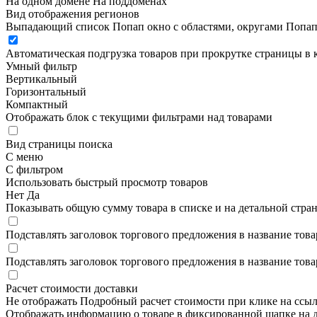
На одном домене
На поддоменах
Вид отображения регионов
Выпадающий список
Попап окно c областями, округами
Попап
Автоматическая подгрузка товаров при прокрутке страницы в 
Умный фильтр
Вертикальный
Горизонтальный
Компактный
Отображать блок с текущими фильтрами над товарами
Вид страницы поиска
С меню
С фильтром
Использовать быстрый просмотр товаров
Нет
Да
Показывать общую сумму товара в списке и на детальной стра
Подставлять заголовок торгового предложения в название това
Подставлять заголовок торгового предложения в название това
Расчет стоимости доставки
Не отображать
Подробный расчет стоимости при клике на ссы
Отображать информацию о товаре в фиксированной шапке на д