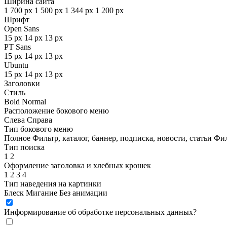
Ширина сайта
1 700 px
1 500 px
1 344 px
1 200 px
Шрифт
Open Sans
15 px
14 px
13 px
PT Sans
15 px
14 px
13 px
Ubuntu
15 px
14 px
13 px
Заголовки
Стиль
Bold
Normal
Расположение бокового меню
Слева
Справа
Тип бокового меню
Полное
Фильтр, каталог, баннер, подписка, новости, статьи
Фил
Тип поиска
1
2
Оформление заголовка и хлебных крошек
1
2
3
4
Тип наведения на картинки
Блеск
Мигание
Без анимации
Информирование об обработке персональных данных
?