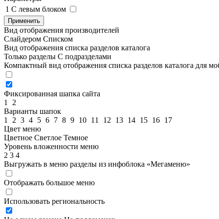
1
C левым блоком
Применить
Вид отображения производителей
Слайдером
Списком
Вид отображения списка разделов каталога
Только разделы
С подразделами
Компактный вид отображения списка разделов каталога для м
Фиксированная шапка сайта
1
2
Варианты шапок
1
2
3
4
5
6
7
8
9
10
11
12
13
14
15
16
17
Цвет меню
Цветное
Светлое
Темное
Уровень вложенности меню
2
3
4
Выгружать в меню разделы из инфоблока «Мегаменю»
Отображать большое меню
Использовать региональность