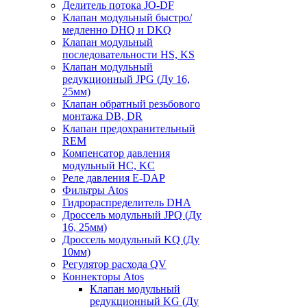
Делитель потока JO-DF
Клапан модульный быстро/
медленно DHQ и DKQ
Клапан модульный
последовательности HS, KS
Клапан модульный
редукционный JPG (Ду 16,
25мм)
Клапан обратный резьбового
монтажа DB, DR
Клапан предохранительный
REM
Компенсатор давления
модульный HC, KC
Реле давления E-DAP
Фильтры Atos
Гидрораспределитель DHA
Дроссель модульный JPQ (Ду
16, 25мм)
Дроссель модульный KQ (Ду
10мм)
Регулятор расхода QV
Коннекторы Atos
Клапан модульный
редукционный KG (Ду