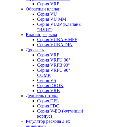
Серия VRP
Обратный клапан
Серия VU
Серия VU MM
Серия VU2P (Клапаны
"ИЛИ")
Клапан разрыва
Серия VUBA + MFF
Серия VUBA DIN
Дроссель
Серия VRF
Серия VRFU 90°
Серия VRFB 90°
Серия VRFU 90°
COMP.
Серия VS
Серия DROK
Серия VRB
Делитель потока
Серия DFL
Серия FDC
Серия V-EQ (чугунный
корпус)
Регулятор расхода 3-ёх
линейный