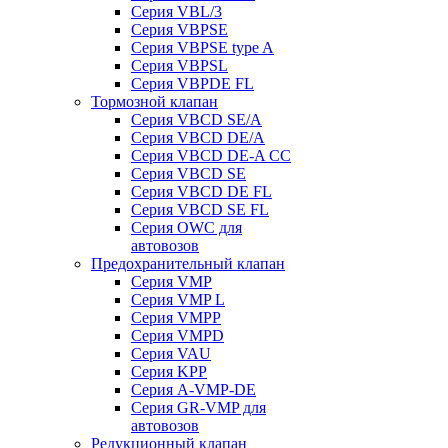
Серия VBL/3
Серия VBPSE
Серия VBPSE type A
Серия VBPSL
Серия VBPDE FL
Тормозной клапан
Серия VBCD SE/A
Серия VBCD DE/A
Серия VBCD DE-A CC
Серия VBCD SE
Серия VBCD DE FL
Серия VBCD SE FL
Серия OWC для
автовозов
Предохранительный клапан
Серия VMP
Серия VMP L
Серия VMPP
Серия VMPD
Серия VAU
Серия KPP
Серия A-VMP-DE
Серия GR-VMP для
автовозов
Редукционный клапан