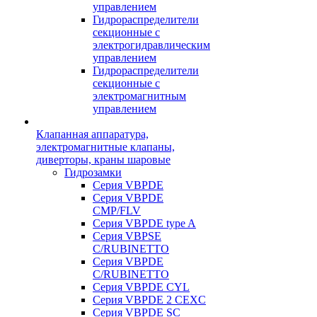
управлением
Гидрораспределители
секционные с
электрогидравлическим
управлением
Гидрораспределители
секционные с
электромагнитным
управлением
Клапанная аппаратура,
электромагнитные клапаны,
диверторы, краны шаровые
Гидрозамки
Серия VBPDE
Серия VBPDE
CMP/FLV
Серия VBPDE type A
Серия VBPSE
C/RUBINETTO
Серия VBPDE
C/RUBINETTO
Серия VBPDE CYL
Серия VBPDE 2 CEXC
Серия VBPDE SC