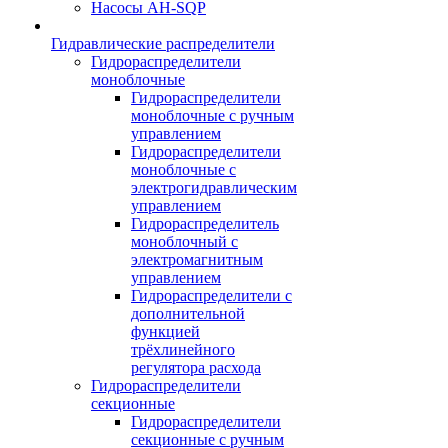
Насосы AH-SQP
Гидравлические распределители
Гидрораспределители
моноблочные
Гидрораспределители
моноблочные с ручным
управлением
Гидрораспределители
моноблочные с
электрогидравлическим
управлением
Гидрораспределитель
моноблочный с
электромагнитным
управлением
Гидрораспределители с
дополнительной
функцией
трёхлинейного
регулятора расхода
Гидрораспределители
секционные
Гидрораспределители
секционные с ручным