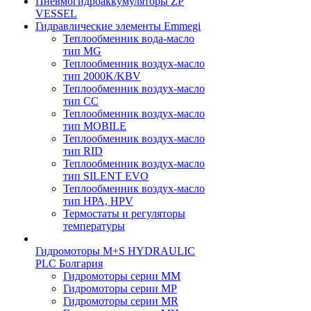
Пневмогидроаккумуляторы ZP
VESSEL
Гидравлические элементы Emmegi
Теплообменник вода-масло
тип MG
Теплообменник воздух-масло
тип 2000K/KBV
Теплообменник воздух-масло
тип CC
Теплообменник воздух-масло
тип MOBILE
Теплообменник воздух-масло
тип RID
Теплообменник воздух-масло
тип SILENT EVO
Теплообменник воздух-масло
тип НРА, HPV
Термостаты и регуляторы
температуры
Гидромоторы M+S HYDRAULIC
PLC Болгария
Гидромоторы серии ММ
Гидромоторы серии МP
Гидромоторы серии МR