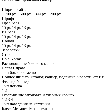
Отображать фоновый баннер
Ширина сайта
1 700 px
1 500 px
1 344 px
1 200 px
Шрифт
Open Sans
15 px
14 px
13 px
PT Sans
15 px
14 px
13 px
Ubuntu
15 px
14 px
13 px
Заголовки
Стиль
Bold
Normal
Расположение бокового меню
Слева
Справа
Тип бокового меню
Полное
Фильтр, каталог, баннер, подписка, новости, статьи
Фильтр, баннеры
Тип поиска
1
2
Оформление заголовка и хлебных крошек
1
2
3
4
Тип наведения на картинки
Блеск
Мигание
Без анимации