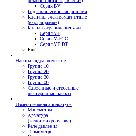
(клапан противодавления)
Серия BV
Гидравлические соединения
Клапаны электромагнитные
(картриджные)
Клапан ограничения хода
Серия VF
Серия V-FCC
Серия VF-DT
Ещё
Насосы гидравлические
Группа 10
Группа 20
Группа 30
Группа 00
Сдвоенные и строенные
шестерённые насосы
Измерительная аппаратура
Манометры
Арматура
(точки,микрорукава)
Реле давления
Термометры