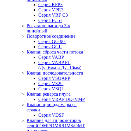
Серия RFP3
Серия VPR3
Серия VRF C3
Серия FC51
Регулятор расхода 2-х
линейный
Поворотное соединение
Серия GG 90°
Серия GGL
Клапан сброса части потока
Серия VABP
Серия VABP FL
(Ду=6мм и Ду=10мм)
Клапан последовательности
Серия VSQAPP
Серия VS2C
Серия VSQL
Клапан реверса плуга
Серия VRAP DE+VMP
Клапан привода маркера
сеялки
Серия VDSF
Клапана для гидромоторов
серий OMP/OMR/OMS/OMT
и аналогов