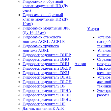
Гидрозамок и обратный
клапан модульный HR (Ду
6мм)
Гидрозамок и обратный
клапан модульный KR (Ду
10мм)
Гидрозамок модульный JPR
Услуги
(Ду 16, 25мм)
Гидрозамок стыкового
Установ
монтажа AGRL, AGRLE
настрой
Гидрозамок трубного
техник
монтажа ADRL
Установ
Гидрораспределитель DHEP
сантехн
Гидрораспределитель DHO
Страхов
Гидрораспределитель DHU
Акции
покупк
Гидрораспределитель DKER
Настро
Гидрораспределитель DKU
компью
Гидрораспределитель DLAH
Установ
Гидрораспределитель DLOH
автомо
Гидрораспределитель DP
техник
Гидрораспределитель DPHA
Электр
Гидрораспределитель DPHO
работы
Гидрораспределитель DPHU
Гидрораспределитель HF
Датчик давления E-ATR