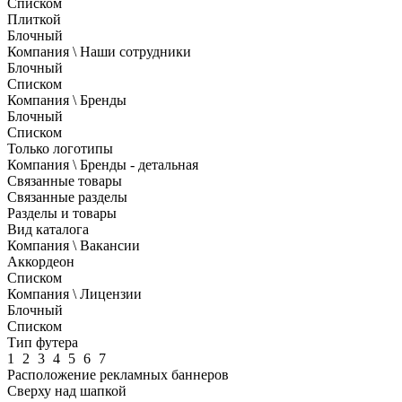
Списком
Плиткой
Блочный
Компания \ Наши сотрудники
Блочный
Списком
Компания \ Бренды
Блочный
Списком
Только логотипы
Компания \ Бренды - детальная
Связанные товары
Связанные разделы
Разделы и товары
Вид каталога
Компания \ Вакансии
Аккордеон
Списком
Компания \ Лицензии
Блочный
Списком
Тип футера
1
2
3
4
5
6
7
Расположение рекламных баннеров
Сверху над шапкой