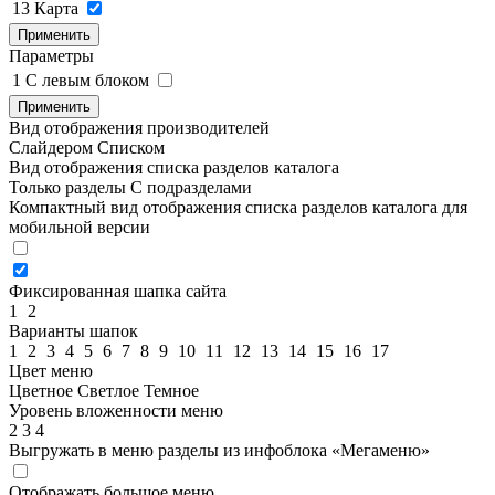
13
Карта
Применить
Параметры
1
C левым блоком
Применить
Вид отображения производителей
Слайдером
Списком
Вид отображения списка разделов каталога
Только разделы
С подразделами
Компактный вид отображения списка разделов каталога для
мобильной версии
Фиксированная шапка сайта
1
2
Варианты шапок
1
2
3
4
5
6
7
8
9
10
11
12
13
14
15
16
17
Цвет меню
Цветное
Светлое
Темное
Уровень вложенности меню
2
3
4
Выгружать в меню разделы из инфоблока «Мегаменю»
Отображать большое меню