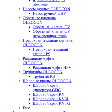
обжимки
Насосы ручные OLEOCON
Насос ручной OHP
Обратные клапаны
OLEOCON
Обратный клапан CV
Обратный клапан CV
нержавеющая сталь
Предохранительные клапаны
OLEOCON
Предохранительный
клапан PS
Разрывные муфты
OLEOCON
Разрывная муфта HPV
Трубогибы OLEOCON
Трубогиб PB
Шаровые краны OLEOCON
Шаровой кран
(дивертор) GDC
Шаровой кран KV
Шаровой кран KV3L
Шаровой кран KVTG
Ещё