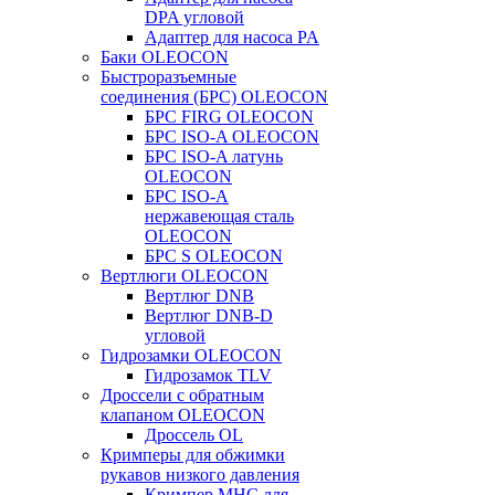
DPA угловой
Адаптер для насоса PA
Баки OLEOCON
Быстроразъемные
соединения (БРС) OLEOCON
БРС FIRG OLEOCON
БРС ISO-A OLEOCON
БРС ISO-A латунь
OLEOCON
БРС ISO-A
нержавеющая сталь
OLEOCON
БРС S OLEOCON
Вертлюги OLEOCON
Вертлюг DNB
Вертлюг DNB-D
угловой
Гидрозамки OLEOCON
Гидрозамок TLV
Дроссели с обратным
клапаном OLEOCON
Дроссель OL
Кримперы для обжимки
рукавов низкого давления
Кримпер MHC для