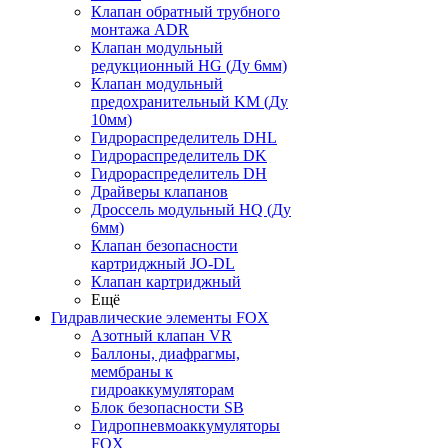
Клапан обратный трубного
монтажа ADR
Клапан модульный
редукционный HG (Ду 6мм)
Клапан модульный
предохранительный KM (Ду
10мм)
Гидрораспределитель DHL
Гидрораспределитель DK
Гидрораспределитель DH
Драйверы клапанов
Дроссель модульный HQ (Ду
6мм)
Клапан безопасности
картриджный JO-DL
Клапан картриджный
Ещё
Гидравлические элементы FOX
Азотный клапан VR
Баллоны, диафрагмы,
мембраны к
гидроаккумуляторам
Блок безопасности SB
Гидропневмоаккумуляторы
FOX