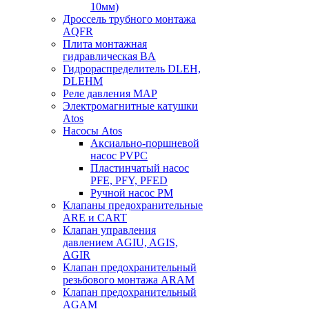
10мм)
Дроссель трубного монтажа
AQFR
Плита монтажная
гидравлическая BA
Гидрораспределитель DLEH,
DLEHM
Реле давления MAP
Электромагнитные катушки
Atos
Насосы Atos
Аксиально-поршневой
насос PVPC
Пластинчатый насос
PFE, PFY, PFED
Ручной насос PM
Клапаны предохранительные
ARE и CART
Клапан управления
давлением AGIU, AGIS,
AGIR
Клапан предохранительный
резьбового монтажа ARAM
Клапан предохранительный
AGAM