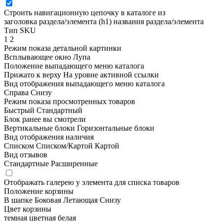
Строить навигационную цепочку в каталоге из
заголовка раздела/элемента (h1)
названия раздела/элемента
Тип SKU
1
2
Режим показа детальной картинки
Всплывающее окно
Лупа
Положение выпадающего меню каталога
Прижато к верху
На уровне активной ссылки
Вид отображения выпадающего меню каталога
Справа
Снизу
Режим показа просмотренных товаров
Быстрый
Стандартный
Блок ранее вы смотрели
Вертикальные блоки
Горизонтальные блоки
Вид отображения наличия
Списком
Списком/Картой
Картой
Вид отзывов
Стандартные
Расширенные
Отображать галерею у элемента для списка товаров
Положение корзины
В шапке
Боковая
Летающая
Снизу
Цвет корзины
темная
цветная
белая