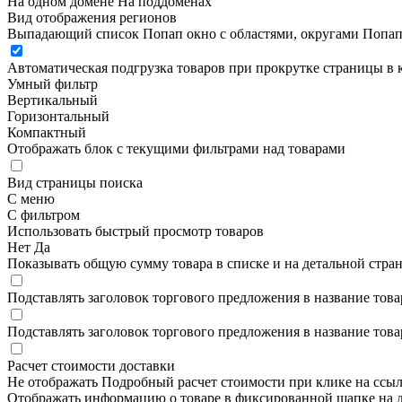
На одном домене
На поддоменах
Вид отображения регионов
Выпадающий список
Попап окно c областями, округами
Попап
Автоматическая подгрузка товаров при прокрутке страницы в 
Умный фильтр
Вертикальный
Горизонтальный
Компактный
Отображать блок с текущими фильтрами над товарами
Вид страницы поиска
С меню
С фильтром
Использовать быстрый просмотр товаров
Нет
Да
Показывать общую сумму товара в списке и на детальной стра
Подставлять заголовок торгового предложения в название това
Подставлять заголовок торгового предложения в название това
Расчет стоимости доставки
Не отображать
Подробный расчет стоимости при клике на ссы
Отображать информацию о товаре в фиксированной шапке на д