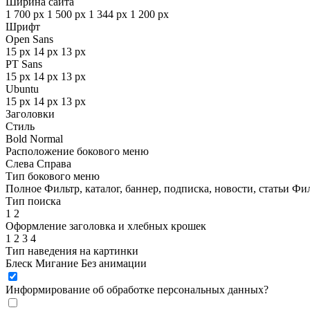
Ширина сайта
1 700 px
1 500 px
1 344 px
1 200 px
Шрифт
Open Sans
15 px
14 px
13 px
PT Sans
15 px
14 px
13 px
Ubuntu
15 px
14 px
13 px
Заголовки
Стиль
Bold
Normal
Расположение бокового меню
Слева
Справа
Тип бокового меню
Полное
Фильтр, каталог, баннер, подписка, новости, статьи
Фил
Тип поиска
1
2
Оформление заголовка и хлебных крошек
1
2
3
4
Тип наведения на картинки
Блеск
Мигание
Без анимации
Информирование об обработке персональных данных
?