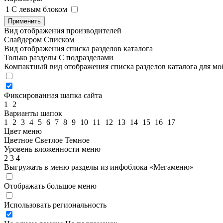
1
C левым блоком
Применить
Вид отображения производителей
Слайдером
Списком
Вид отображения списка разделов каталога
Только разделы
С подразделами
Компактный вид отображения списка разделов каталога для м
Фиксированная шапка сайта
1
2
Варианты шапок
1
2
3
4
5
6
7
8
9
10
11
12
13
14
15
16
17
Цвет меню
Цветное
Светлое
Темное
Уровень вложенности меню
2
3
4
Выгружать в меню разделы из инфоблока «Мегаменю»
Отображать большое меню
Использовать региональность