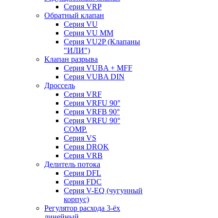
Серия VRP
Обратный клапан
Серия VU
Серия VU MM
Серия VU2P (Клапаны
"ИЛИ")
Клапан разрыва
Серия VUBA + MFF
Серия VUBA DIN
Дроссель
Серия VRF
Серия VRFU 90°
Серия VRFB 90°
Серия VRFU 90°
COMP.
Серия VS
Серия DROK
Серия VRB
Делитель потока
Серия DFL
Серия FDC
Серия V-EQ (чугунный
корпус)
Регулятор расхода 3-ёх
линейный