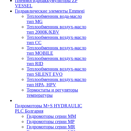
Пневмогидроаккумуляторы ZP
VESSEL
Гидравлические элементы Emmegi
Теплообменник вода-масло
тип MG
Теплообменник воздух-масло
тип 2000K/KBV
Теплообменник воздух-масло
тип CC
Теплообменник воздух-масло
тип MOBILE
Теплообменник воздух-масло
тип RID
Теплообменник воздух-масло
тип SILENT EVO
Теплообменник воздух-масло
тип НРА, HPV
Термостаты и регуляторы
температуры
Гидромоторы M+S HYDRAULIC
PLC Болгария
Гидромоторы серии ММ
Гидромоторы серии МP
Гидромоторы серии МR