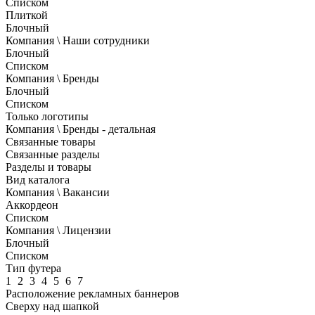
Списком
Плиткой
Блочный
Компания \ Наши сотрудники
Блочный
Списком
Компания \ Бренды
Блочный
Списком
Только логотипы
Компания \ Бренды - детальная
Связанные товары
Связанные разделы
Разделы и товары
Вид каталога
Компания \ Вакансии
Аккордеон
Списком
Компания \ Лицензии
Блочный
Списком
Тип футера
1
2
3
4
5
6
7
Расположение рекламных баннеров
Сверху над шапкой