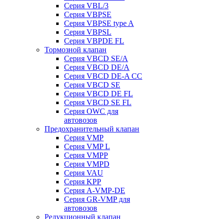
Серия VBL/3
Серия VBPSE
Серия VBPSE type A
Серия VBPSL
Серия VBPDE FL
Тормозной клапан
Серия VBCD SE/A
Серия VBCD DE/A
Серия VBCD DE-A CC
Серия VBCD SE
Серия VBCD DE FL
Серия VBCD SE FL
Серия OWC для
автовозов
Предохранительный клапан
Серия VMP
Серия VMP L
Серия VMPP
Серия VMPD
Серия VAU
Серия KPP
Серия A-VMP-DE
Серия GR-VMP для
автовозов
Редукционный клапан