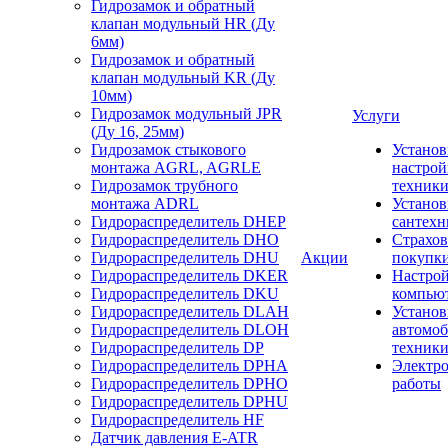
Гидрозамок и обратный
клапан модульный HR (Ду
6мм)
Гидрозамок и обратный
клапан модульный KR (Ду
10мм)
Гидрозамок модульный JPR
Услуги
(Ду 16, 25мм)
Гидрозамок стыкового
Установ
монтажа AGRL, AGRLE
настрой
Гидрозамок трубного
техник
монтажа ADRL
Установ
Гидрораспределитель DHEP
сантехн
Гидрораспределитель DHO
Страхов
Гидрораспределитель DHU
Акции
покупк
Гидрораспределитель DKER
Настро
Гидрораспределитель DKU
компью
Гидрораспределитель DLAH
Установ
Гидрораспределитель DLOH
автомо
Гидрораспределитель DP
техник
Гидрораспределитель DPHA
Электр
Гидрораспределитель DPHO
работы
Гидрораспределитель DPHU
Гидрораспределитель HF
Датчик давления E-ATR