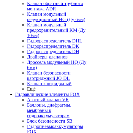
Клапан обратный трубного
монтажа ADR
Клапан модульный
редукционный HG (Ду 6мм)
Клапан модульный
предохранительный KM (Ду
10мм)
Гидрораспределитель DHL
Гидрораспределитель DK
Гидрораспределитель DH
Драйверы клапанов
Дроссель модульный HQ (Ду
6мм)
Клапан безопасности
картриджный JO-DL
Клапан картриджный
Ещё
Гидравлические элементы FOX
Азотный клапан VR
Баллоны, диафрагмы,
мембраны к
гидроаккумуляторам
Блок безопасности SB
Гидропневмоаккумуляторы
FOX