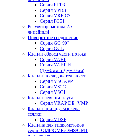
Серия RFP3
Серия VPR3
Серия VRF C3
Серия FC51
Регулятор расхода 2-х
линейный
Поворотное соединение
Серия GG 90°
Серия GGL
Клапан сброса части потока
Серия VABP
Серия VABP FL
(Ду=6мм и Ду=10мм)
Клапан последовательности
Серия VSQAPP
Серия VS2C
Серия VSQL
Клапан реверса плуга
Серия VRAP DE+VMP
Клапан привода маркера
сеялки
Серия VDSF
Клапана для гидромоторов
серий OMP/OMR/OMS/OMT
и аналогов