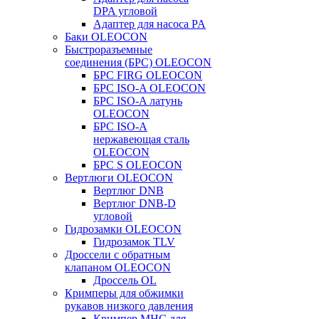
DPA угловой
Адаптер для насоса PA
Баки OLEOCON
Быстроразъемные
соединения (БРС) OLEOCON
БРС FIRG OLEOCON
БРС ISO-A OLEOCON
БРС ISO-A латунь
OLEOCON
БРС ISO-A
нержавеющая сталь
OLEOCON
БРС S OLEOCON
Вертлюги OLEOCON
Вертлюг DNB
Вертлюг DNB-D
угловой
Гидрозамки OLEOCON
Гидрозамок TLV
Дроссели с обратным
клапаном OLEOCON
Дроссель OL
Кримперы для обжимки
рукавов низкого давления
Кримпер MHC для