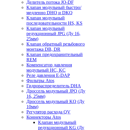
Делитель потока JO-DF
Клапан модульный быстро/
медленно DHQ и DKQ
Клапан модульный
последовательности HS, KS
Клапан модульный
редукционный JPG (Ду 16,
25мм)
Клапан обратный резьбового
монтажа DB, DR
Клапан предохранительный
REM
Компенсатор давления
модульный HC, KC
Реле давления E-DAP
Фильтры Atos
Гидрораспределитель DHA
Дроссель модульный JPQ (Ду
16, 25мм)
Дроссель модульный KQ (Ду
10мм)
Регулятор расхода QV
Коннекторы Atos
Клапан модульный
редукционный KG (Ду