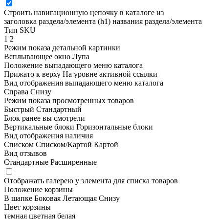
Строить навигационную цепочку в каталоге из
заголовка раздела/элемента (h1)
названия раздела/элемента
Тип SKU
1
2
Режим показа детальной картинки
Всплывающее окно
Лупа
Положение выпадающего меню каталога
Прижато к верху
На уровне активной ссылки
Вид отображения выпадающего меню каталога
Справа
Снизу
Режим показа просмотренных товаров
Быстрый
Стандартный
Блок ранее вы смотрели
Вертикальные блоки
Горизонтальные блоки
Вид отображения наличия
Списком
Списком/Картой
Картой
Вид отзывов
Стандартные
Расширенные
Отображать галерею у элемента для списка товаров
Положение корзины
В шапке
Боковая
Летающая
Снизу
Цвет корзины
темная
цветная
белая