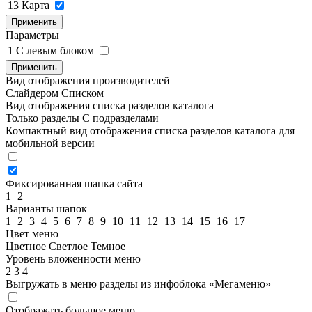
13
Карта
Применить
Параметры
1
C левым блоком
Применить
Вид отображения производителей
Слайдером
Списком
Вид отображения списка разделов каталога
Только разделы
С подразделами
Компактный вид отображения списка разделов каталога для
мобильной версии
Фиксированная шапка сайта
1
2
Варианты шапок
1
2
3
4
5
6
7
8
9
10
11
12
13
14
15
16
17
Цвет меню
Цветное
Светлое
Темное
Уровень вложенности меню
2
3
4
Выгружать в меню разделы из инфоблока «Мегаменю»
Отображать большое меню