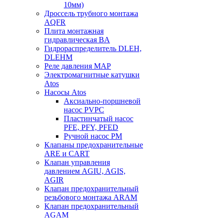
10мм)
Дроссель трубного монтажа
AQFR
Плита монтажная
гидравлическая BA
Гидрораспределитель DLEH,
DLEHM
Реле давления MAP
Электромагнитные катушки
Atos
Насосы Atos
Аксиально-поршневой
насос PVPC
Пластинчатый насос
PFE, PFY, PFED
Ручной насос PM
Клапаны предохранительные
ARE и CART
Клапан управления
давлением AGIU, AGIS,
AGIR
Клапан предохранительный
резьбового монтажа ARAM
Клапан предохранительный
AGAM