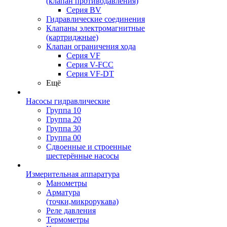
(клапан противодавления)
Серия BV
Гидравлические соединения
Клапаны электромагнитные
(картриджные)
Клапан ограничения хода
Серия VF
Серия V-FCC
Серия VF-DT
Ещё
Насосы гидравлические
Группа 10
Группа 20
Группа 30
Группа 00
Сдвоенные и строенные
шестерённые насосы
Измерительная аппаратура
Манометры
Арматура
(точки,микрорукава)
Реле давления
Термометры