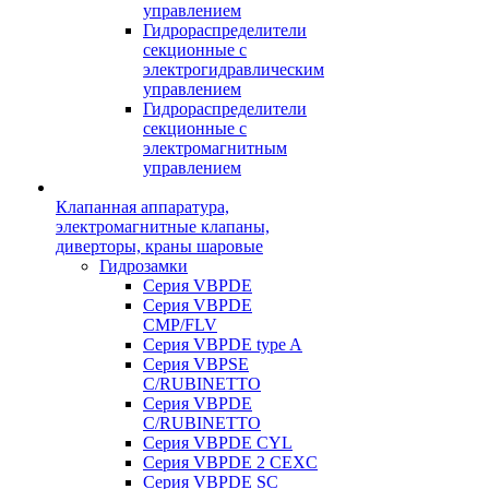
управлением
Гидрораспределители
секционные с
электрогидравлическим
управлением
Гидрораспределители
секционные с
электромагнитным
управлением
Клапанная аппаратура,
электромагнитные клапаны,
диверторы, краны шаровые
Гидрозамки
Серия VBPDE
Серия VBPDE
CMP/FLV
Серия VBPDE type A
Серия VBPSE
C/RUBINETTO
Серия VBPDE
C/RUBINETTO
Серия VBPDE CYL
Серия VBPDE 2 CEXC
Серия VBPDE SC