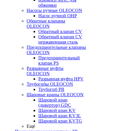
обжимки
Насосы ручные OLEOCON
Насос ручной OHP
Обратные клапаны
OLEOCON
Обратный клапан CV
Обратный клапан CV
нержавеющая сталь
Предохранительные клапаны
OLEOCON
Предохранительный
клапан PS
Разрывные муфты
OLEOCON
Разрывная муфта HPV
Трубогибы OLEOCON
Трубогиб PB
Шаровые краны OLEOCON
Шаровой кран
(дивертор) GDC
Шаровой кран KV
Шаровой кран KV3L
Шаровой кран KVTG
Ещё