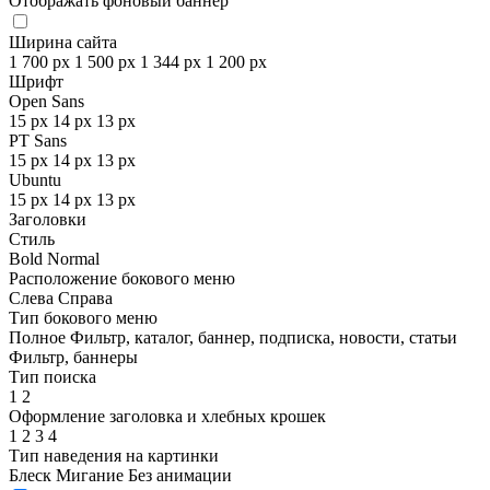
Отображать фоновый баннер
Ширина сайта
1 700 px
1 500 px
1 344 px
1 200 px
Шрифт
Open Sans
15 px
14 px
13 px
PT Sans
15 px
14 px
13 px
Ubuntu
15 px
14 px
13 px
Заголовки
Стиль
Bold
Normal
Расположение бокового меню
Слева
Справа
Тип бокового меню
Полное
Фильтр, каталог, баннер, подписка, новости, статьи
Фильтр, баннеры
Тип поиска
1
2
Оформление заголовка и хлебных крошек
1
2
3
4
Тип наведения на картинки
Блеск
Мигание
Без анимации