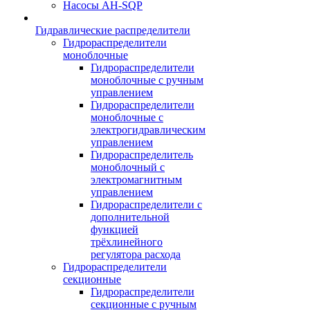
Насосы AH-SQP
Гидравлические распределители
Гидрораспределители
моноблочные
Гидрораспределители
моноблочные с ручным
управлением
Гидрораспределители
моноблочные с
электрогидравлическим
управлением
Гидрораспределитель
моноблочный с
электромагнитным
управлением
Гидрораспределители с
дополнительной
функцией
трёхлинейного
регулятора расхода
Гидрораспределители
секционные
Гидрораспределители
секционные с ручным