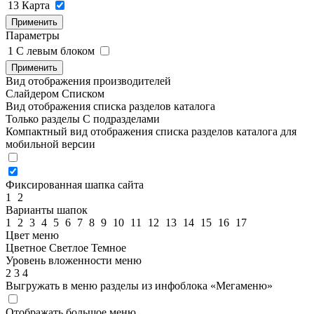
13
Карта
Применить
Параметры
1
C левым блоком
Применить
Вид отображения производителей
Слайдером
Списком
Вид отображения списка разделов каталога
Только разделы
С подразделами
Компактный вид отображения списка разделов каталога для
мобильной версии
Фиксированная шапка сайта
1
2
Варианты шапок
1
2
3
4
5
6
7
8
9
10
11
12
13
14
15
16
17
Цвет меню
Цветное
Светлое
Темное
Уровень вложенности меню
2
3
4
Выгружать в меню разделы из инфоблока «Мегаменю»
Отображать большое меню