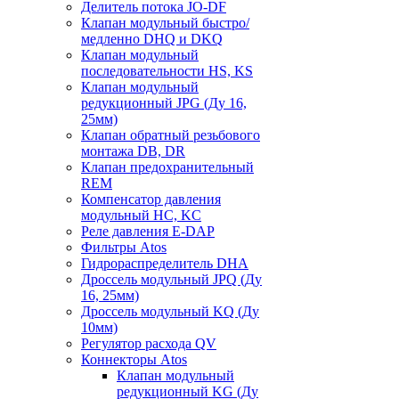
Делитель потока JO-DF
Клапан модульный быстро/
медленно DHQ и DKQ
Клапан модульный
последовательности HS, KS
Клапан модульный
редукционный JPG (Ду 16,
25мм)
Клапан обратный резьбового
монтажа DB, DR
Клапан предохранительный
REM
Компенсатор давления
модульный HC, KC
Реле давления E-DAP
Фильтры Atos
Гидрораспределитель DHA
Дроссель модульный JPQ (Ду
16, 25мм)
Дроссель модульный KQ (Ду
10мм)
Регулятор расхода QV
Коннекторы Atos
Клапан модульный
редукционный KG (Ду