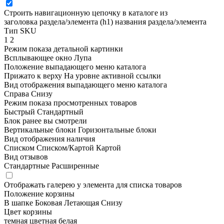
Строить навигационную цепочку в каталоге из
заголовка раздела/элемента (h1)
названия раздела/элемента
Тип SKU
1
2
Режим показа детальной картинки
Всплывающее окно
Лупа
Положение выпадающего меню каталога
Прижато к верху
На уровне активной ссылки
Вид отображения выпадающего меню каталога
Справа
Снизу
Режим показа просмотренных товаров
Быстрый
Стандартный
Блок ранее вы смотрели
Вертикальные блоки
Горизонтальные блоки
Вид отображения наличия
Списком
Списком/Картой
Картой
Вид отзывов
Стандартные
Расширенные
Отображать галерею у элемента для списка товаров
Положение корзины
В шапке
Боковая
Летающая
Снизу
Цвет корзины
темная
цветная
белая