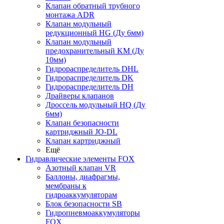
Клапан обратный трубного
монтажа ADR
Клапан модульный
редукционный HG (Ду 6мм)
Клапан модульный
предохранительный KM (Ду
10мм)
Гидрораспределитель DHL
Гидрораспределитель DK
Гидрораспределитель DH
Драйверы клапанов
Дроссель модульный HQ (Ду
6мм)
Клапан безопасности
картриджный JO-DL
Клапан картриджный
Ещё
Гидравлические элементы FOX
Азотный клапан VR
Баллоны, диафрагмы,
мембраны к
гидроаккумуляторам
Блок безопасности SB
Гидропневмоаккумуляторы
FOX