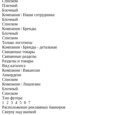
Списком
Плиткой
Блочный
Компания \ Наши сотрудники
Блочный
Списком
Компания \ Бренды
Блочный
Списком
Только логотипы
Компания \ Бренды - детальная
Связанные товары
Связанные разделы
Разделы и товары
Вид каталога
Компания \ Вакансии
Аккордеон
Списком
Компания \ Лицензии
Блочный
Списком
Тип футера
1
2
3
4
5
6
7
Расположение рекламных баннеров
Сверху над шапкой