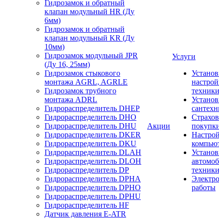
Гидрозамок и обратный
клапан модульный HR (Ду
6мм)
Гидрозамок и обратный
клапан модульный KR (Ду
10мм)
Гидрозамок модульный JPR
Услуги
(Ду 16, 25мм)
Гидрозамок стыкового
Установ
монтажа AGRL, AGRLE
настрой
Гидрозамок трубного
техник
монтажа ADRL
Установ
Гидрораспределитель DHEP
сантехн
Гидрораспределитель DHO
Страхов
Гидрораспределитель DHU
Акции
покупк
Гидрораспределитель DKER
Настро
Гидрораспределитель DKU
компью
Гидрораспределитель DLAH
Установ
Гидрораспределитель DLOH
автомо
Гидрораспределитель DP
техник
Гидрораспределитель DPHA
Электр
Гидрораспределитель DPHO
работы
Гидрораспределитель DPHU
Гидрораспределитель HF
Датчик давления E-ATR