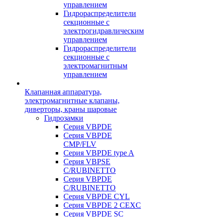
управлением
Гидрораспределители
секционные с
электрогидравлическим
управлением
Гидрораспределители
секционные с
электромагнитным
управлением
Клапанная аппаратура,
электромагнитные клапаны,
диверторы, краны шаровые
Гидрозамки
Серия VBPDE
Серия VBPDE
CMP/FLV
Серия VBPDE type A
Серия VBPSE
C/RUBINETTO
Серия VBPDE
C/RUBINETTO
Серия VBPDE CYL
Серия VBPDE 2 CEXC
Серия VBPDE SC