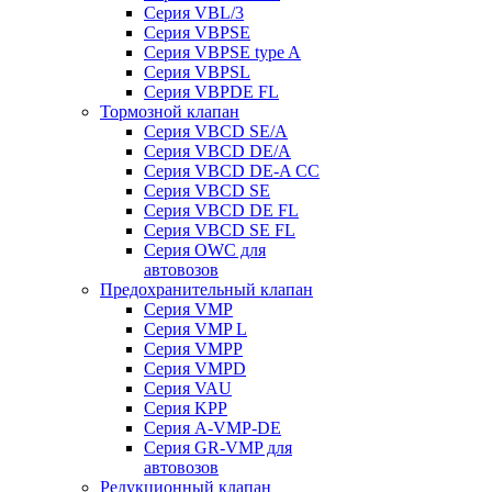
Серия VBL/3
Серия VBPSE
Серия VBPSE type A
Серия VBPSL
Серия VBPDE FL
Тормозной клапан
Серия VBCD SE/A
Серия VBCD DE/A
Серия VBCD DE-A CC
Серия VBCD SE
Серия VBCD DE FL
Серия VBCD SE FL
Серия OWC для
автовозов
Предохранительный клапан
Серия VMP
Серия VMP L
Серия VMPP
Серия VMPD
Серия VAU
Серия KPP
Серия A-VMP-DE
Серия GR-VMP для
автовозов
Редукционный клапан