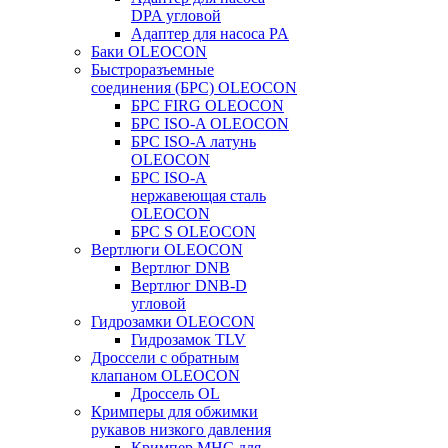
DPA угловой
Адаптер для насоса PA
Баки OLEOCON
Быстроразъемные
соединения (БРС) OLEOCON
БРС FIRG OLEOCON
БРС ISO-A OLEOCON
БРС ISO-A латунь
OLEOCON
БРС ISO-A
нержавеющая сталь
OLEOCON
БРС S OLEOCON
Вертлюги OLEOCON
Вертлюг DNB
Вертлюг DNB-D
угловой
Гидрозамки OLEOCON
Гидрозамок TLV
Дроссели с обратным
клапаном OLEOCON
Дроссель OL
Кримперы для обжимки
рукавов низкого давления
Кримпер MHC для