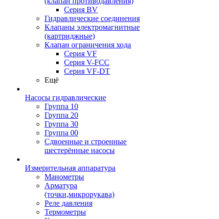
(клапан противодавления)
Серия BV
Гидравлические соединения
Клапаны электромагнитные
(картриджные)
Клапан ограничения хода
Серия VF
Серия V-FCC
Серия VF-DT
Ещё
Насосы гидравлические
Группа 10
Группа 20
Группа 30
Группа 00
Сдвоенные и строенные
шестерённые насосы
Измерительная аппаратура
Манометры
Арматура
(точки,микрорукава)
Реле давления
Термометры