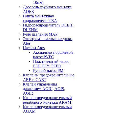
10мм)
Дроссель трубного монтажа
AQFR
Плита монтажная
гидравлическая BA
Гидрораспределитель DLEH,
DLEHM
Реле давления MAP
Электромагнитные катушки
Atos
Насосы Atos
Аксиально-поршневой
насос PVPC
Пластинчатый насос
PFE, PFY, PFED
Ручной насос PM
Клапаны предохранительные
ARE и CART
Клапан управления
давлением AGIU, AGIS,
AGIR
Клапан предохранительный
резьбового монтажа ARAM
Клапан предохранительный
AGAM