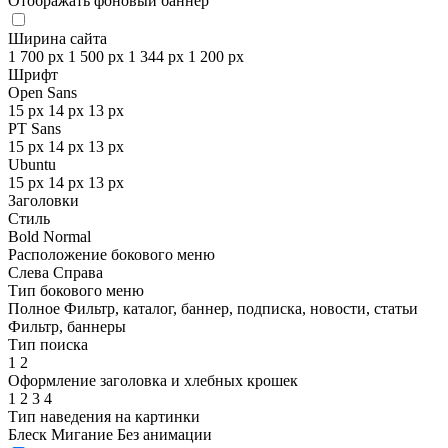
Отображать фоновый баннер
Ширина сайта
1 700 px
1 500 px
1 344 px
1 200 px
Шрифт
Open Sans
15 px
14 px
13 px
PT Sans
15 px
14 px
13 px
Ubuntu
15 px
14 px
13 px
Заголовки
Стиль
Bold
Normal
Расположение бокового меню
Слева
Справа
Тип бокового меню
Полное
Фильтр, каталог, баннер, подписка, новости, статьи
Фильтр, баннеры
Тип поиска
1
2
Оформление заголовка и хлебных крошек
1
2
3
4
Тип наведения на картинки
Блеск
Мигание
Без анимации