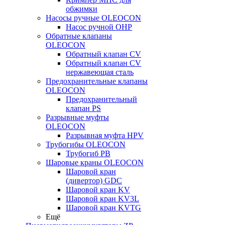
обжимки
Насосы ручные OLEOCON
Насос ручной OHP
Обратные клапаны
OLEOCON
Обратный клапан CV
Обратный клапан CV
нержавеющая сталь
Предохранительные клапаны
OLEOCON
Предохранительный
клапан PS
Разрывные муфты
OLEOCON
Разрывная муфта HPV
Трубогибы OLEOCON
Трубогиб PB
Шаровые краны OLEOCON
Шаровой кран
(дивертор) GDC
Шаровой кран KV
Шаровой кран KV3L
Шаровой кран KVTG
Ещё