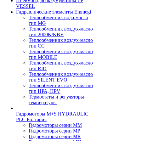
Пневмогидроаккумуляторы ZP
VESSEL
Гидравлические элементы Emmegi
Теплообменник вода-масло
тип MG
Теплообменник воздух-масло
тип 2000K/KBV
Теплообменник воздух-масло
тип CC
Теплообменник воздух-масло
тип MOBILE
Теплообменник воздух-масло
тип RID
Теплообменник воздух-масло
тип SILENT EVO
Теплообменник воздух-масло
тип НРА, HPV
Термостаты и регуляторы
температуры
Гидромоторы M+S HYDRAULIC
PLC Болгария
Гидромоторы серии ММ
Гидромоторы серии МP
Гидромоторы серии МR