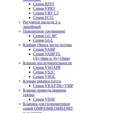
Серия RFP3
Серия VPR3
Серия VRF C3
Серия FC51
Регулятор расхода 2-х
линейный
Поворотное соединение
Серия GG 90°
Серия GGL
Клапан сброса части потока
Серия VABP
Серия VABP FL
(Ду=6мм и Ду=10мм)
Клапан последовательности
Серия VSQAPP
Серия VS2C
Серия VSQL
Клапан реверса плуга
Серия VRAP DE+VMP
Клапан привода маркера
сеялки
Серия VDSF
Клапана для гидромоторов
серий OMP/OMR/OMS/OMT
и аналогов