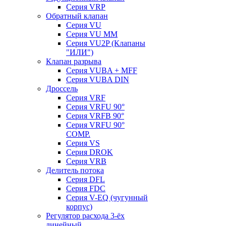
Серия VRP
Обратный клапан
Серия VU
Серия VU MM
Серия VU2P (Клапаны
"ИЛИ")
Клапан разрыва
Серия VUBA + MFF
Серия VUBA DIN
Дроссель
Серия VRF
Серия VRFU 90°
Серия VRFB 90°
Серия VRFU 90°
COMP.
Серия VS
Серия DROK
Серия VRB
Делитель потока
Серия DFL
Серия FDC
Серия V-EQ (чугунный
корпус)
Регулятор расхода 3-ёх
линейный