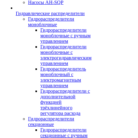
Насосы AH-SQP
Гидравлические распределители
Гидрораспределители
моноблочные
Гидрораспределители
моноблочные с ручным
управлением
Гидрораспределители
моноблочные с
электрогидравлическим
управлением
Гидрораспределитель
моноблочный с
электромагнитным
управлением
Гидрораспределители с
дополнительной
функцией
трёхлинейного
регулятора расхода
Гидрораспределители
секционные
Гидрораспределители
секционные с ручным