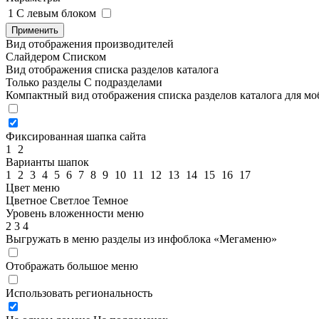
1
C левым блоком
Применить
Вид отображения производителей
Слайдером
Списком
Вид отображения списка разделов каталога
Только разделы
С подразделами
Компактный вид отображения списка разделов каталога для м
Фиксированная шапка сайта
1
2
Варианты шапок
1
2
3
4
5
6
7
8
9
10
11
12
13
14
15
16
17
Цвет меню
Цветное
Светлое
Темное
Уровень вложенности меню
2
3
4
Выгружать в меню разделы из инфоблока «Мегаменю»
Отображать большое меню
Использовать региональность