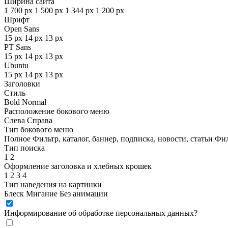
Ширина сайта
1 700 px
1 500 px
1 344 px
1 200 px
Шрифт
Open Sans
15 px
14 px
13 px
PT Sans
15 px
14 px
13 px
Ubuntu
15 px
14 px
13 px
Заголовки
Стиль
Bold
Normal
Расположение бокового меню
Слева
Справа
Тип бокового меню
Полное
Фильтр, каталог, баннер, подписка, новости, статьи
Фил
Тип поиска
1
2
Оформление заголовка и хлебных крошек
1
2
3
4
Тип наведения на картинки
Блеск
Мигание
Без анимации
Информирование об обработке персональных данных
?