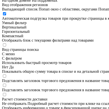
На одном домене
На поддоменах
Вид отображения регионов
Выпадающий список
Попап окно c областями, округами
Попап
Автоматическая подгрузка товаров при прокрутке страницы в 
Умный фильтр
Вертикальный
Горизонтальный
Компактный
Отображать блок с текущими фильтрами над товарами
Вид страницы поиска
С меню
С фильтром
Использовать быстрый просмотр товаров
Нет
Да
Показывать общую сумму товара в списке и на детальной стра
Подставлять заголовок торгового предложения в название това
Подставлять заголовок торгового предложения в название това
Расчет стоимости доставки
Не отображать
Подробный расчет стоимости при клике на ссы
Отображать информацию о товаре в фиксированной шапке на д