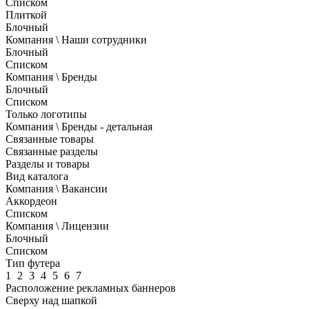
Списком
Плиткой
Блочный
Компания \ Наши сотрудники
Блочный
Списком
Компания \ Бренды
Блочный
Списком
Только логотипы
Компания \ Бренды - детальная
Связанные товары
Связанные разделы
Разделы и товары
Вид каталога
Компания \ Вакансии
Аккордеон
Списком
Компания \ Лицензии
Блочный
Списком
Тип футера
1
2
3
4
5
6
7
Расположение рекламных баннеров
Сверху над шапкой