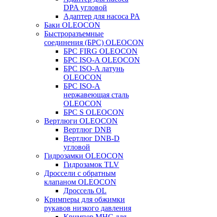
DPA угловой
Адаптер для насоса PA
Баки OLEOCON
Быстроразъемные
соединения (БРС) OLEOCON
БРС FIRG OLEOCON
БРС ISO-A OLEOCON
БРС ISO-A латунь
OLEOCON
БРС ISO-A
нержавеющая сталь
OLEOCON
БРС S OLEOCON
Вертлюги OLEOCON
Вертлюг DNB
Вертлюг DNB-D
угловой
Гидрозамки OLEOCON
Гидрозамок TLV
Дроссели с обратным
клапаном OLEOCON
Дроссель OL
Кримперы для обжимки
рукавов низкого давления
Кримпер MHC для