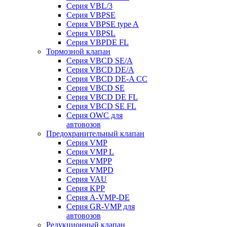
Серия VBL/3
Серия VBPSE
Серия VBPSE type A
Серия VBPSL
Серия VBPDE FL
Тормозной клапан
Серия VBCD SE/A
Серия VBCD DE/A
Серия VBCD DE-A CC
Серия VBCD SE
Серия VBCD DE FL
Серия VBCD SE FL
Серия OWC для
автовозов
Предохранительный клапан
Серия VMP
Серия VMP L
Серия VMPP
Серия VMPD
Серия VAU
Серия KPP
Серия A-VMP-DE
Серия GR-VMP для
автовозов
Редукционный клапан