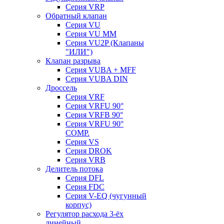
Серия VRP
Обратный клапан
Серия VU
Серия VU MM
Серия VU2P (Клапаны
"ИЛИ")
Клапан разрыва
Серия VUBA + MFF
Серия VUBA DIN
Дроссель
Серия VRF
Серия VRFU 90°
Серия VRFB 90°
Серия VRFU 90°
COMP.
Серия VS
Серия DROK
Серия VRB
Делитель потока
Серия DFL
Серия FDC
Серия V-EQ (чугунный
корпус)
Регулятор расхода 3-ёх
линейный