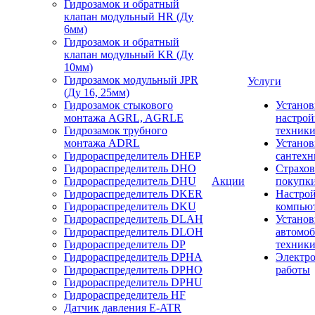
Гидрозамок и обратный
клапан модульный HR (Ду
6мм)
Гидрозамок и обратный
клапан модульный KR (Ду
10мм)
Гидрозамок модульный JPR
Услуги
(Ду 16, 25мм)
Гидрозамок стыкового
Установ
монтажа AGRL, AGRLE
настрой
Гидрозамок трубного
техник
монтажа ADRL
Установ
Гидрораспределитель DHEP
сантехн
Гидрораспределитель DHO
Страхов
Гидрораспределитель DHU
Акции
покупк
Гидрораспределитель DKER
Настро
Гидрораспределитель DKU
компью
Гидрораспределитель DLAH
Установ
Гидрораспределитель DLOH
автомо
Гидрораспределитель DP
техник
Гидрораспределитель DPHA
Электр
Гидрораспределитель DPHO
работы
Гидрораспределитель DPHU
Гидрораспределитель HF
Датчик давления E-ATR