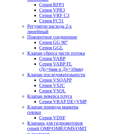
Серия RFP3
Серия VPR3
Серия VRF C3
Серия FC51
Регулятор расхода 2-х
линейный
Поворотное соединение
Серия GG 90°
Серия GGL
Клапан сброса части потока
Серия VABP
Серия VABP FL
(Ду=6мм и Ду=10мм)
Клапан последовательности
Серия VSQAPP
Серия VS2C
Серия VSQL
Клапан реверса плуга
Серия VRAP DE+VMP
Клапан привода маркера
сеялки
Серия VDSF
Клапана для гидромоторов
серий OMP/OMR/OMS/OMT
и аналогов