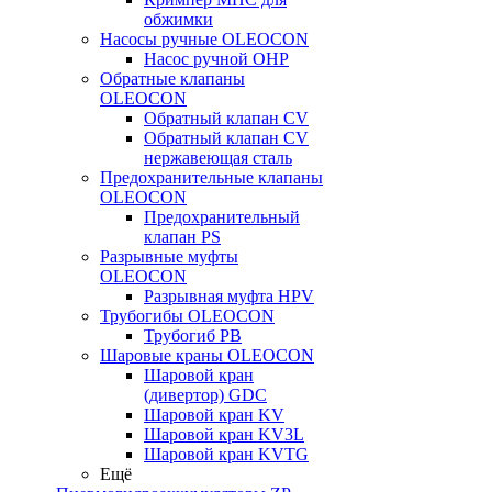
обжимки
Насосы ручные OLEOCON
Насос ручной OHP
Обратные клапаны
OLEOCON
Обратный клапан CV
Обратный клапан CV
нержавеющая сталь
Предохранительные клапаны
OLEOCON
Предохранительный
клапан PS
Разрывные муфты
OLEOCON
Разрывная муфта HPV
Трубогибы OLEOCON
Трубогиб PB
Шаровые краны OLEOCON
Шаровой кран
(дивертор) GDC
Шаровой кран KV
Шаровой кран KV3L
Шаровой кран KVTG
Ещё