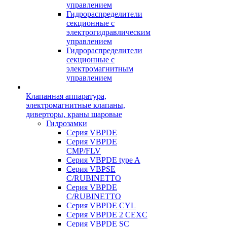
управлением
Гидрораспределители
секционные с
электрогидравлическим
управлением
Гидрораспределители
секционные с
электромагнитным
управлением
Клапанная аппаратура,
электромагнитные клапаны,
диверторы, краны шаровые
Гидрозамки
Серия VBPDE
Серия VBPDE
CMP/FLV
Серия VBPDE type A
Серия VBPSE
C/RUBINETTO
Серия VBPDE
C/RUBINETTO
Серия VBPDE CYL
Серия VBPDE 2 CEXC
Серия VBPDE SC