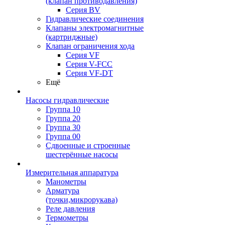
(клапан противодавления)
Серия BV
Гидравлические соединения
Клапаны электромагнитные
(картриджные)
Клапан ограничения хода
Серия VF
Серия V-FCC
Серия VF-DT
Ещё
Насосы гидравлические
Группа 10
Группа 20
Группа 30
Группа 00
Сдвоенные и строенные
шестерённые насосы
Измерительная аппаратура
Манометры
Арматура
(точки,микрорукава)
Реле давления
Термометры