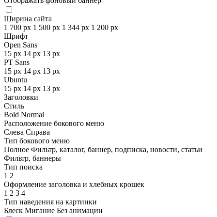
Отображать фоновый баннер
Ширина сайта
1 700 px
1 500 px
1 344 px
1 200 px
Шрифт
Open Sans
15 px
14 px
13 px
PT Sans
15 px
14 px
13 px
Ubuntu
15 px
14 px
13 px
Заголовки
Стиль
Bold
Normal
Расположение бокового меню
Слева
Справа
Тип бокового меню
Полное
Фильтр, каталог, баннер, подписка, новости, статьи
Фильтр, баннеры
Тип поиска
1
2
Оформление заголовка и хлебных крошек
1
2
3
4
Тип наведения на картинки
Блеск
Мигание
Без анимации