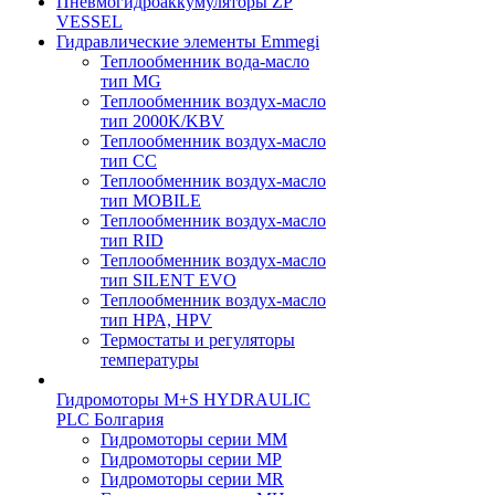
Пневмогидроаккумуляторы ZP
VESSEL
Гидравлические элементы Emmegi
Теплообменник вода-масло
тип MG
Теплообменник воздух-масло
тип 2000K/KBV
Теплообменник воздух-масло
тип CC
Теплообменник воздух-масло
тип MOBILE
Теплообменник воздух-масло
тип RID
Теплообменник воздух-масло
тип SILENT EVO
Теплообменник воздух-масло
тип НРА, HPV
Термостаты и регуляторы
температуры
Гидромоторы M+S HYDRAULIC
PLC Болгария
Гидромоторы серии ММ
Гидромоторы серии МP
Гидромоторы серии МR