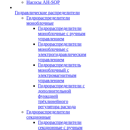
Насосы AH-SQP
Гидравлические распределители
Гидрораспределители
моноблочные
Гидрораспределители
моноблочные с ручным
управлением
Гидрораспределители
моноблочные с
электрогидравлическим
управлением
Гидрораспределитель
моноблочный с
электромагнитным
управлением
Гидрораспределители с
дополнительной
функцией
трёхлинейного
регулятора расхода
Гидрораспределители
секционные
Гидрораспределители
секционные с ручным