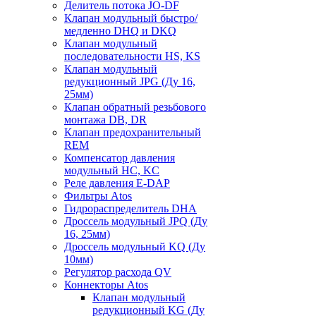
Делитель потока JO-DF
Клапан модульный быстро/
медленно DHQ и DKQ
Клапан модульный
последовательности HS, KS
Клапан модульный
редукционный JPG (Ду 16,
25мм)
Клапан обратный резьбового
монтажа DB, DR
Клапан предохранительный
REM
Компенсатор давления
модульный HC, KC
Реле давления E-DAP
Фильтры Atos
Гидрораспределитель DHA
Дроссель модульный JPQ (Ду
16, 25мм)
Дроссель модульный KQ (Ду
10мм)
Регулятор расхода QV
Коннекторы Atos
Клапан модульный
редукционный KG (Ду