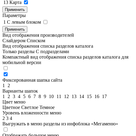
13
Карта
Применить
Параметры
1
C левым блоком
Применить
Вид отображения производителей
Слайдером
Списком
Вид отображения списка разделов каталога
Только разделы
С подразделами
Компактный вид отображения списка разделов каталога для
мобильной версии
Фиксированная шапка сайта
1
2
Варианты шапок
1
2
3
4
5
6
7
8
9
10
11
12
13
14
15
16
17
Цвет меню
Цветное
Светлое
Темное
Уровень вложенности меню
2
3
4
Выгружать в меню разделы из инфоблока «Мегаменю»
Отображать большое меню