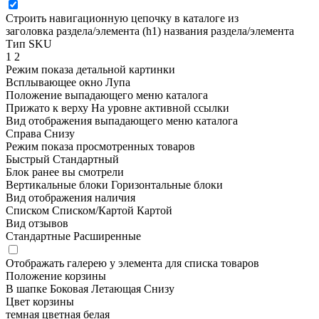
Строить навигационную цепочку в каталоге из
заголовка раздела/элемента (h1)
названия раздела/элемента
Тип SKU
1
2
Режим показа детальной картинки
Всплывающее окно
Лупа
Положение выпадающего меню каталога
Прижато к верху
На уровне активной ссылки
Вид отображения выпадающего меню каталога
Справа
Снизу
Режим показа просмотренных товаров
Быстрый
Стандартный
Блок ранее вы смотрели
Вертикальные блоки
Горизонтальные блоки
Вид отображения наличия
Списком
Списком/Картой
Картой
Вид отзывов
Стандартные
Расширенные
Отображать галерею у элемента для списка товаров
Положение корзины
В шапке
Боковая
Летающая
Снизу
Цвет корзины
темная
цветная
белая