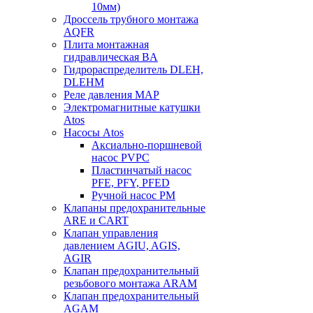
10мм)
Дроссель трубного монтажа
AQFR
Плита монтажная
гидравлическая BA
Гидрораспределитель DLEH,
DLEHM
Реле давления MAP
Электромагнитные катушки
Atos
Насосы Atos
Аксиально-поршневой
насос PVPC
Пластинчатый насос
PFE, PFY, PFED
Ручной насос PM
Клапаны предохранительные
ARE и CART
Клапан управления
давлением AGIU, AGIS,
AGIR
Клапан предохранительный
резьбового монтажа ARAM
Клапан предохранительный
AGAM