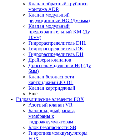
Клапан обратный трубного
монтажа ADR
Клапан модульный
редукционный HG (Ду 6мм)
Клапан модульный
предохранительный KM (Ду
10мм)
Гидрораспределитель DHL
Гидрораспределитель DK
Гидрораспределитель DH
Драйверы клапанов
Дроссель модульный HQ (Ду
6мм)
Клапан безопасности
картриджный JO-DL
Клапан картриджный
Ещё
Гидравлические элементы FOX
Азотный клапан VR
Баллоны, диафрагмы,
мембраны к
гидроаккумуляторам
Блок безопасности SB
Гидропневмоаккумуляторы
FOX