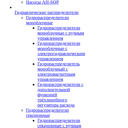
Насосы AH-SQP
Гидравлические распределители
Гидрораспределители
моноблочные
Гидрораспределители
моноблочные с ручным
управлением
Гидрораспределители
моноблочные с
электрогидравлическим
управлением
Гидрораспределитель
моноблочный с
электромагнитным
управлением
Гидрораспределители с
дополнительной
функцией
трёхлинейного
регулятора расхода
Гидрораспределители
секционные
Гидрораспределители
секционные с ручным