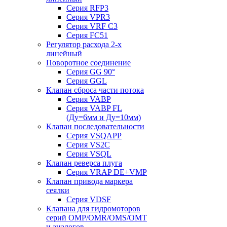
Серия RFP3
Серия VPR3
Серия VRF C3
Серия FC51
Регулятор расхода 2-х
линейный
Поворотное соединение
Серия GG 90°
Серия GGL
Клапан сброса части потока
Серия VABP
Серия VABP FL
(Ду=6мм и Ду=10мм)
Клапан последовательности
Серия VSQAPP
Серия VS2C
Серия VSQL
Клапан реверса плуга
Серия VRAP DE+VMP
Клапан привода маркера
сеялки
Серия VDSF
Клапана для гидромоторов
серий OMP/OMR/OMS/OMT
и аналогов