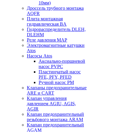
10мм)
Дроссель трубного монтажа
AQFR
Плита монтажная
гидравлическая BA
Гидрораспределитель DLEH,
DLEHM
Реле давления MAP
Электромагнитные катушки
Atos
Насосы Atos
Аксиально-поршневой
насос PVPC
Пластинчатый насос
PFE, PFY, PFED
Ручной насос PM
Клапаны предохранительные
ARE и CART
Клапан управления
давлением AGIU, AGIS,
AGIR
Клапан предохранительный
резьбового монтажа ARAM
Клапан предохранительный
AGAM