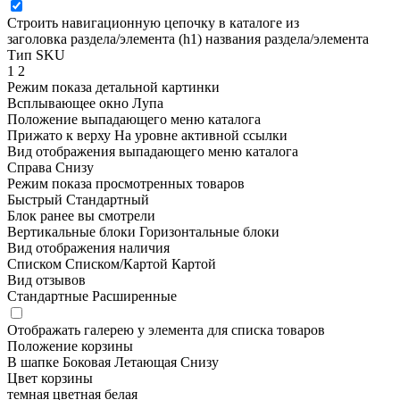
Строить навигационную цепочку в каталоге из
заголовка раздела/элемента (h1)
названия раздела/элемента
Тип SKU
1
2
Режим показа детальной картинки
Всплывающее окно
Лупа
Положение выпадающего меню каталога
Прижато к верху
На уровне активной ссылки
Вид отображения выпадающего меню каталога
Справа
Снизу
Режим показа просмотренных товаров
Быстрый
Стандартный
Блок ранее вы смотрели
Вертикальные блоки
Горизонтальные блоки
Вид отображения наличия
Списком
Списком/Картой
Картой
Вид отзывов
Стандартные
Расширенные
Отображать галерею у элемента для списка товаров
Положение корзины
В шапке
Боковая
Летающая
Снизу
Цвет корзины
темная
цветная
белая