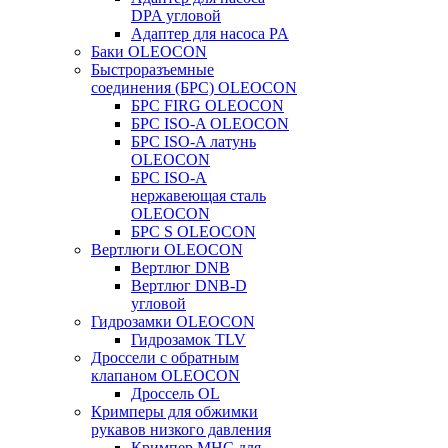
DPA угловой
Адаптер для насоса PA
Баки OLEOCON
Быстроразъемные
соединения (БРС) OLEOCON
БРС FIRG OLEOCON
БРС ISO-A OLEOCON
БРС ISO-A латунь
OLEOCON
БРС ISO-A
нержавеющая сталь
OLEOCON
БРС S OLEOCON
Вертлюги OLEOCON
Вертлюг DNB
Вертлюг DNB-D
угловой
Гидрозамки OLEOCON
Гидрозамок TLV
Дроссели с обратным
клапаном OLEOCON
Дроссель OL
Кримперы для обжимки
рукавов низкого давления
Кримпер MHC для