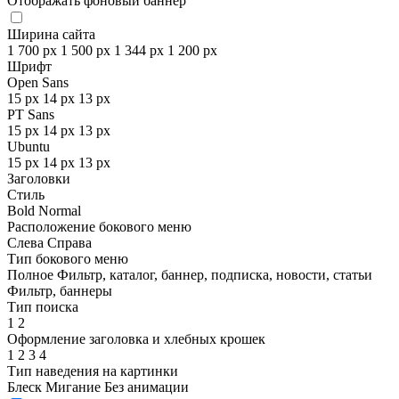
Отображать фоновый баннер
Ширина сайта
1 700 px
1 500 px
1 344 px
1 200 px
Шрифт
Open Sans
15 px
14 px
13 px
PT Sans
15 px
14 px
13 px
Ubuntu
15 px
14 px
13 px
Заголовки
Стиль
Bold
Normal
Расположение бокового меню
Слева
Справа
Тип бокового меню
Полное
Фильтр, каталог, баннер, подписка, новости, статьи
Фильтр, баннеры
Тип поиска
1
2
Оформление заголовка и хлебных крошек
1
2
3
4
Тип наведения на картинки
Блеск
Мигание
Без анимации