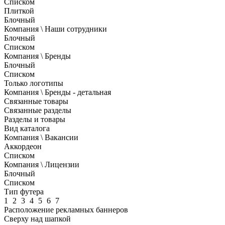
Списком
Плиткой
Блочный
Компания \ Наши сотрудники
Блочный
Списком
Компания \ Бренды
Блочный
Списком
Только логотипы
Компания \ Бренды - детальная
Связанные товары
Связанные разделы
Разделы и товары
Вид каталога
Компания \ Вакансии
Аккордеон
Списком
Компания \ Лицензии
Блочный
Списком
Тип футера
1
2
3
4
5
6
7
Расположение рекламных баннеров
Сверху над шапкой