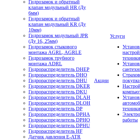
Гидрозамок и обратный
клапан модульный HR (Ду
6мм)
Гидрозамок и обратный
клапан модульный KR (Ду
10мм)
Гидрозамок модульный JPR
Услуги
(Ду 16, 25мм)
Гидрозамок стыкового
Установ
монтажа AGRL, AGRLE
настрой
Гидрозамок трубного
техник
монтажа ADRL
Установ
Гидрораспределитель DHEP
сантехн
Гидрораспределитель DHO
Страхов
Гидрораспределитель DHU
Акции
покупк
Гидрораспределитель DKER
Настро
Гидрораспределитель DKU
компью
Гидрораспределитель DLAH
Установ
Гидрораспределитель DLOH
автомо
Гидрораспределитель DP
техник
Гидрораспределитель DPHA
Электр
Гидрораспределитель DPHO
работы
Гидрораспределитель DPHU
Гидрораспределитель HF
Датчик давления E-ATR