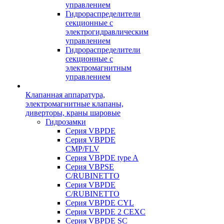
управлением
Гидрораспределители
секционные с
электрогидравлическим
управлением
Гидрораспределители
секционные с
электромагнитным
управлением
Клапанная аппаратура,
электромагнитные клапаны,
диверторы, краны шаровые
Гидрозамки
Серия VBPDE
Серия VBPDE
CMP/FLV
Серия VBPDE type A
Серия VBPSE
C/RUBINETTO
Серия VBPDE
C/RUBINETTO
Серия VBPDE CYL
Серия VBPDE 2 CEXC
Серия VBPDE SC