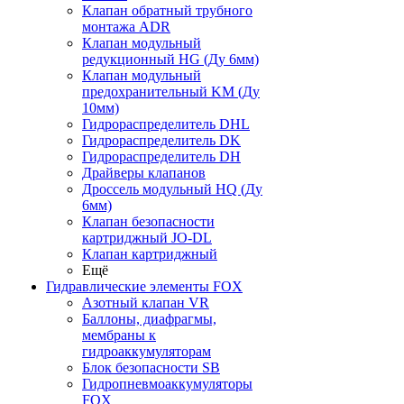
Клапан обратный трубного
монтажа ADR
Клапан модульный
редукционный HG (Ду 6мм)
Клапан модульный
предохранительный KM (Ду
10мм)
Гидрораспределитель DHL
Гидрораспределитель DK
Гидрораспределитель DH
Драйверы клапанов
Дроссель модульный HQ (Ду
6мм)
Клапан безопасности
картриджный JO-DL
Клапан картриджный
Ещё
Гидравлические элементы FOX
Азотный клапан VR
Баллоны, диафрагмы,
мембраны к
гидроаккумуляторам
Блок безопасности SB
Гидропневмоаккумуляторы
FOX