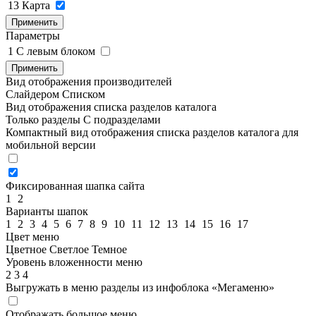
13
Карта
Применить
Параметры
1
C левым блоком
Применить
Вид отображения производителей
Слайдером
Списком
Вид отображения списка разделов каталога
Только разделы
С подразделами
Компактный вид отображения списка разделов каталога для
мобильной версии
Фиксированная шапка сайта
1
2
Варианты шапок
1
2
3
4
5
6
7
8
9
10
11
12
13
14
15
16
17
Цвет меню
Цветное
Светлое
Темное
Уровень вложенности меню
2
3
4
Выгружать в меню разделы из инфоблока «Мегаменю»
Отображать большое меню