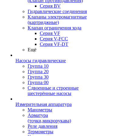
(клапан противодавления)
Серия BV
Гидравлические соединения
Клапаны электромагнитные
(картриджные)
Клапан ограничения хода
Серия VF
Серия V-FCC
Серия VF-DT
Ещё
Насосы гидравлические
Группа 10
Группа 20
Группа 30
Группа 00
Сдвоенные и строенные
шестерённые насосы
Измерительная аппаратура
Манометры
Арматура
(точки,микрорукава)
Реле давления
Термометры