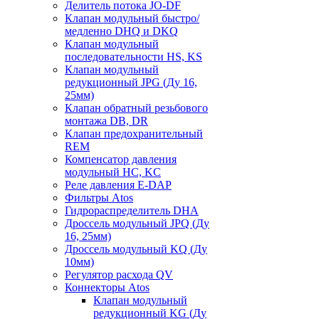
Делитель потока JO-DF
Клапан модульный быстро/
медленно DHQ и DKQ
Клапан модульный
последовательности HS, KS
Клапан модульный
редукционный JPG (Ду 16,
25мм)
Клапан обратный резьбового
монтажа DB, DR
Клапан предохранительный
REM
Компенсатор давления
модульный HC, KC
Реле давления E-DAP
Фильтры Atos
Гидрораспределитель DHA
Дроссель модульный JPQ (Ду
16, 25мм)
Дроссель модульный KQ (Ду
10мм)
Регулятор расхода QV
Коннекторы Atos
Клапан модульный
редукционный KG (Ду