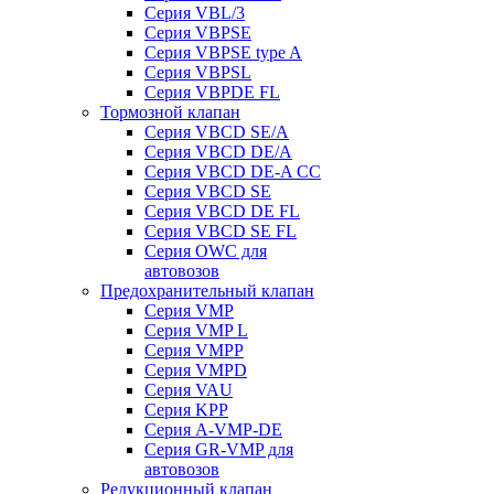
Серия VBL/3
Серия VBPSE
Серия VBPSE type A
Серия VBPSL
Серия VBPDE FL
Тормозной клапан
Серия VBCD SE/A
Серия VBCD DE/A
Серия VBCD DE-A CC
Серия VBCD SE
Серия VBCD DE FL
Серия VBCD SE FL
Серия OWC для
автовозов
Предохранительный клапан
Серия VMP
Серия VMP L
Серия VMPP
Серия VMPD
Серия VAU
Серия KPP
Серия A-VMP-DE
Серия GR-VMP для
автовозов
Редукционный клапан