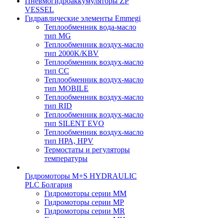
Пневмогидроаккумуляторы ZP
VESSEL
Гидравлические элементы Emmegi
Теплообменник вода-масло
тип MG
Теплообменник воздух-масло
тип 2000K/KBV
Теплообменник воздух-масло
тип CC
Теплообменник воздух-масло
тип MOBILE
Теплообменник воздух-масло
тип RID
Теплообменник воздух-масло
тип SILENT EVO
Теплообменник воздух-масло
тип НРА, HPV
Термостаты и регуляторы
температуры
Гидромоторы M+S HYDRAULIC
PLC Болгария
Гидромоторы серии ММ
Гидромоторы серии МP
Гидромоторы серии МR