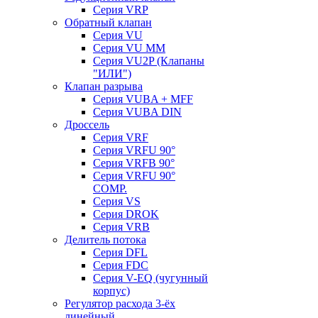
Серия VRP
Обратный клапан
Серия VU
Серия VU MM
Серия VU2P (Клапаны
"ИЛИ")
Клапан разрыва
Серия VUBA + MFF
Серия VUBA DIN
Дроссель
Серия VRF
Серия VRFU 90°
Серия VRFB 90°
Серия VRFU 90°
COMP.
Серия VS
Серия DROK
Серия VRB
Делитель потока
Серия DFL
Серия FDC
Серия V-EQ (чугунный
корпус)
Регулятор расхода 3-ёх
линейный