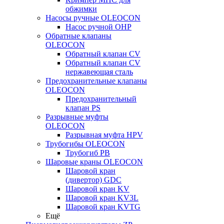
обжимки
Насосы ручные OLEOCON
Насос ручной OHP
Обратные клапаны
OLEOCON
Обратный клапан CV
Обратный клапан CV
нержавеющая сталь
Предохранительные клапаны
OLEOCON
Предохранительный
клапан PS
Разрывные муфты
OLEOCON
Разрывная муфта HPV
Трубогибы OLEOCON
Трубогиб PB
Шаровые краны OLEOCON
Шаровой кран
(дивертор) GDC
Шаровой кран KV
Шаровой кран KV3L
Шаровой кран KVTG
Ещё