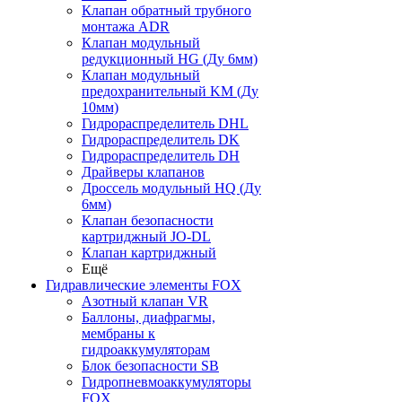
Клапан обратный трубного
монтажа ADR
Клапан модульный
редукционный HG (Ду 6мм)
Клапан модульный
предохранительный KM (Ду
10мм)
Гидрораспределитель DHL
Гидрораспределитель DK
Гидрораспределитель DH
Драйверы клапанов
Дроссель модульный HQ (Ду
6мм)
Клапан безопасности
картриджный JO-DL
Клапан картриджный
Ещё
Гидравлические элементы FOX
Азотный клапан VR
Баллоны, диафрагмы,
мембраны к
гидроаккумуляторам
Блок безопасности SB
Гидропневмоаккумуляторы
FOX