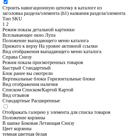
Строить навигационную цепочку в каталоге из
заголовка раздела/элемента (h1)
названия раздела/элемента
Тип SKU
1
2
Режим показа детальной картинки
Всплывающее окно
Лупа
Положение выпадающего меню каталога
Прижато к верху
На уровне активной ссылки
Вид отображения выпадающего меню каталога
Справа
Снизу
Режим показа просмотренных товаров
Быстрый
Стандартный
Блок ранее вы смотрели
Вертикальные блоки
Горизонтальные блоки
Вид отображения наличия
Списком
Списком/Картой
Картой
Вид отзывов
Стандартные
Расширенные
Отображать галерею у элемента для списка товаров
Положение корзины
В шапке
Боковая
Летающая
Снизу
Цвет корзины
темная
цветная
белая