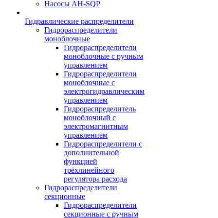
Насосы AH-SQP
Гидравлические распределители
Гидрораспределители
моноблочные
Гидрораспределители
моноблочные с ручным
управлением
Гидрораспределители
моноблочные с
электрогидравлическим
управлением
Гидрораспределитель
моноблочный с
электромагнитным
управлением
Гидрораспределители с
дополнительной
функцией
трёхлинейного
регулятора расхода
Гидрораспределители
секционные
Гидрораспределители
секционные с ручным