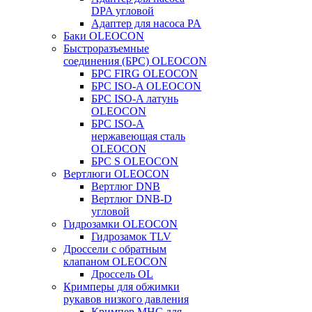
DPA угловой
Адаптер для насоса PA
Баки OLEOCON
Быстроразъемные
соединения (БРС) OLEOCON
БРС FIRG OLEOCON
БРС ISO-A OLEOCON
БРС ISO-A латунь
OLEOCON
БРС ISO-A
нержавеющая сталь
OLEOCON
БРС S OLEOCON
Вертлюги OLEOCON
Вертлюг DNB
Вертлюг DNB-D
угловой
Гидрозамки OLEOCON
Гидрозамок TLV
Дроссели с обратным
клапаном OLEOCON
Дроссель OL
Кримперы для обжимки
рукавов низкого давления
Кримпер MHC для