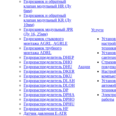
Гидрозамок и обратный
клапан модульный HR (Ду
6мм)
Гидрозамок и обратный
клапан модульный KR (Ду
10мм)
Гидрозамок модульный JPR
Услуги
(Ду 16, 25мм)
Гидрозамок стыкового
Установ
монтажа AGRL, AGRLE
настрой
Гидрозамок трубного
техник
монтажа ADRL
Установ
Гидрораспределитель DHEP
сантехн
Гидрораспределитель DHO
Страхов
Гидрораспределитель DHU
Акции
покупк
Гидрораспределитель DKER
Настро
Гидрораспределитель DKU
компью
Гидрораспределитель DLAH
Установ
Гидрораспределитель DLOH
автомо
Гидрораспределитель DP
техник
Гидрораспределитель DPHA
Электр
Гидрораспределитель DPHO
работы
Гидрораспределитель DPHU
Гидрораспределитель HF
Датчик давления E-ATR