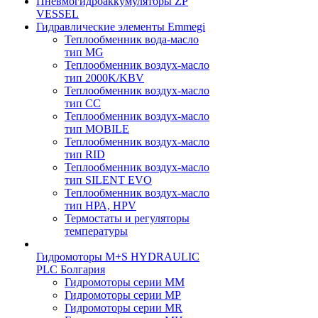
Пневмогидроаккумуляторы ZP
VESSEL
Гидравлические элементы Emmegi
Теплообменник вода-масло
тип MG
Теплообменник воздух-масло
тип 2000K/KBV
Теплообменник воздух-масло
тип CC
Теплообменник воздух-масло
тип MOBILE
Теплообменник воздух-масло
тип RID
Теплообменник воздух-масло
тип SILENT EVO
Теплообменник воздух-масло
тип НРА, HPV
Термостаты и регуляторы
температуры
Гидромоторы M+S HYDRAULIC
PLC Болгария
Гидромоторы серии ММ
Гидромоторы серии МP
Гидромоторы серии МR