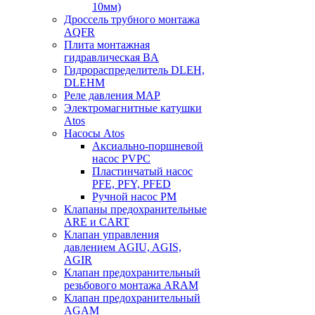
10мм)
Дроссель трубного монтажа
AQFR
Плита монтажная
гидравлическая BA
Гидрораспределитель DLEH,
DLEHM
Реле давления MAP
Электромагнитные катушки
Atos
Насосы Atos
Аксиально-поршневой
насос PVPC
Пластинчатый насос
PFE, PFY, PFED
Ручной насос PM
Клапаны предохранительные
ARE и CART
Клапан управления
давлением AGIU, AGIS,
AGIR
Клапан предохранительный
резьбового монтажа ARAM
Клапан предохранительный
AGAM