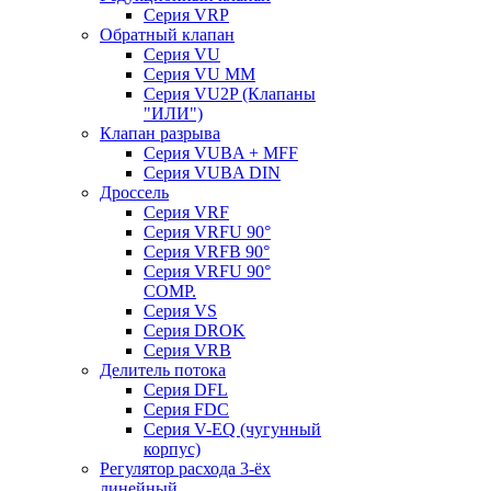
Серия VRP
Обратный клапан
Серия VU
Серия VU MM
Серия VU2P (Клапаны
"ИЛИ")
Клапан разрыва
Серия VUBA + MFF
Серия VUBA DIN
Дроссель
Серия VRF
Серия VRFU 90°
Серия VRFB 90°
Серия VRFU 90°
COMP.
Серия VS
Серия DROK
Серия VRB
Делитель потока
Серия DFL
Серия FDC
Серия V-EQ (чугунный
корпус)
Регулятор расхода 3-ёх
линейный