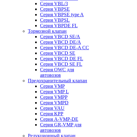
Серия VBL/3
Серия VBPSE
Серия VBPSE type A
Серия VBPSL
Серия VBPDE FL
Тормозной клапан
Серия VBCD SE/A
Серия VBCD DE/A
Серия VBCD DE-A CC
Серия VBCD SE
Серия VBCD DE FL
Серия VBCD SE FL
Серия OWC для
автовозов
Предохранительный клапан
Серия VMP
Серия VMP L
Серия VMPP
Серия VMPD
Серия VAU
Серия KPP
Серия A-VMP-DE
Серия GR-VMP для
автовозов
Редукционный клапан