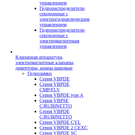
управлением
Гидрораспределители
секционные с
электрогидравлическим
управлением
Гидрораспределители
секционные с
электромагнитным
управлением
Клапанная аппаратура,
электромагнитные клапаны,
диверторы, краны шаровые
Гидрозамки
Серия VBPDE
Серия VBPDE
CMP/FLV
Серия VBPDE type A
Серия VBPSE
C/RUBINETTO
Серия VBPDE
C/RUBINETTO
Серия VBPDE CYL
Серия VBPDE 2 CEXC
Серия VBPDE SC