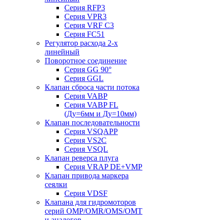
Серия RFP3
Серия VPR3
Серия VRF C3
Серия FC51
Регулятор расхода 2-х
линейный
Поворотное соединение
Серия GG 90°
Серия GGL
Клапан сброса части потока
Серия VABP
Серия VABP FL
(Ду=6мм и Ду=10мм)
Клапан последовательности
Серия VSQAPP
Серия VS2C
Серия VSQL
Клапан реверса плуга
Серия VRAP DE+VMP
Клапан привода маркера
сеялки
Серия VDSF
Клапана для гидромоторов
серий OMP/OMR/OMS/OMT
и аналогов