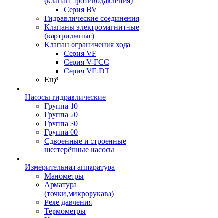
(клапан противодавления)
Серия BV
Гидравлические соединения
Клапаны электромагнитные
(картриджные)
Клапан ограничения хода
Серия VF
Серия V-FCC
Серия VF-DT
Ещё
Насосы гидравлические
Группа 10
Группа 20
Группа 30
Группа 00
Сдвоенные и строенные
шестерённые насосы
Измерительная аппаратура
Манометры
Арматура
(точки,микрорукава)
Реле давления
Термометры