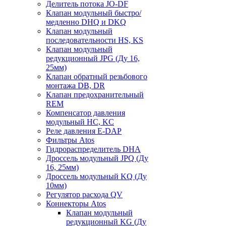
Делитель потока JO-DF
Клапан модульный быстро/
медленно DHQ и DKQ
Клапан модульный
последовательности HS, KS
Клапан модульный
редукционный JPG (Ду 16,
25мм)
Клапан обратный резьбового
монтажа DB, DR
Клапан предохранительный
REM
Компенсатор давления
модульный HC, KC
Реле давления E-DAP
Фильтры Atos
Гидрораспределитель DHA
Дроссель модульный JPQ (Ду
16, 25мм)
Дроссель модульный KQ (Ду
10мм)
Регулятор расхода QV
Коннекторы Atos
Клапан модульный
редукционный KG (Ду