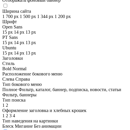
Отображать фоновый баннер
Ширина сайта
1 700 px
1 500 px
1 344 px
1 200 px
Шрифт
Open Sans
15 px
14 px
13 px
PT Sans
15 px
14 px
13 px
Ubuntu
15 px
14 px
13 px
Заголовки
Стиль
Bold
Normal
Расположение бокового меню
Слева
Справа
Тип бокового меню
Полное
Фильтр, каталог, баннер, подписка, новости, статьи
Фильтр, баннеры
Тип поиска
1
2
Оформление заголовка и хлебных крошек
1
2
3
4
Тип наведения на картинки
Блеск
Мигание
Без анимации