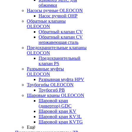
обжимки
Насосы ручные OLEOCON
Насос ручной OHP
Обратные клапаны
OLEOCON
Обратный клапан CV
Обратный клапан CV
нержавеющая сталь
Предохранительные клапаны
OLEOCON
Предохранительный
клапан PS
Разрывные муфты
OLEOCON
Разрывная муфта HPV
Трубогибы OLEOCON
Трубогиб PB
Шаровые краны OLEOCON
Шаровой кран
(дивертор) GDC
Шаровой кран KV
Шаровой кран KV3L
Шаровой кран KVTG
Ещё