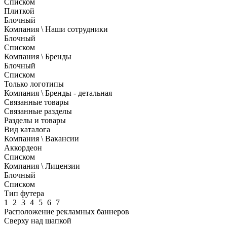
Списком
Плиткой
Блочный
Компания \ Наши сотрудники
Блочный
Списком
Компания \ Бренды
Блочный
Списком
Только логотипы
Компания \ Бренды - детальная
Связанные товары
Связанные разделы
Разделы и товары
Вид каталога
Компания \ Вакансии
Аккордеон
Списком
Компания \ Лицензии
Блочный
Списком
Тип футера
1
2
3
4
5
6
7
Расположение рекламных баннеров
Сверху над шапкой