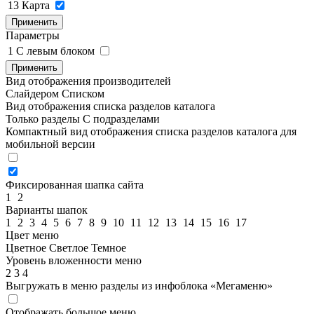
13
Карта
Применить
Параметры
1
C левым блоком
Применить
Вид отображения производителей
Слайдером
Списком
Вид отображения списка разделов каталога
Только разделы
С подразделами
Компактный вид отображения списка разделов каталога для
мобильной версии
Фиксированная шапка сайта
1
2
Варианты шапок
1
2
3
4
5
6
7
8
9
10
11
12
13
14
15
16
17
Цвет меню
Цветное
Светлое
Темное
Уровень вложенности меню
2
3
4
Выгружать в меню разделы из инфоблока «Мегаменю»
Отображать большое меню