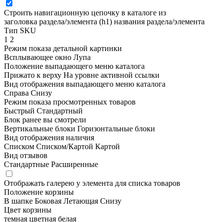
Строить навигационную цепочку в каталоге из
заголовка раздела/элемента (h1)
названия раздела/элемента
Тип SKU
1
2
Режим показа детальной картинки
Всплывающее окно
Лупа
Положение выпадающего меню каталога
Прижато к верху
На уровне активной ссылки
Вид отображения выпадающего меню каталога
Справа
Снизу
Режим показа просмотренных товаров
Быстрый
Стандартный
Блок ранее вы смотрели
Вертикальные блоки
Горизонтальные блоки
Вид отображения наличия
Списком
Списком/Картой
Картой
Вид отзывов
Стандартные
Расширенные
Отображать галерею у элемента для списка товаров
Положение корзины
В шапке
Боковая
Летающая
Снизу
Цвет корзины
темная
цветная
белая