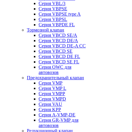
Серия VBL/3
Серия VBPSE
Серия VBPSE type A
Серия VBPSL
Серия VBPDE FL
Тормозной клапан
Серия VBCD SE/A
Серия VBCD DE/A
Серия VBCD DE-A CC
Серия VBCD SE
Серия VBCD DE FL
Серия VBCD SE FL
Серия OWC для
автовозов
Предохранительный клапан
Серия VMP
Серия VMP L
Серия VMPP
Серия VMPD
Серия VAU
Серия KPP
Серия A-VMP-DE
Серия GR-VMP для
автовозов
Редукционный клапан