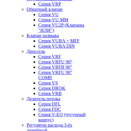
Серия VRP
Обратный клапан
Серия VU
Серия VU MM
Серия VU2P (Клапаны
"ИЛИ")
Клапан разрыва
Серия VUBA + MFF
Серия VUBA DIN
Дроссель
Серия VRF
Серия VRFU 90°
Серия VRFB 90°
Серия VRFU 90°
COMP.
Серия VS
Серия DROK
Серия VRB
Делитель потока
Серия DFL
Серия FDC
Серия V-EQ (чугунный
корпус)
Регулятор расхода 3-ёх
линейный