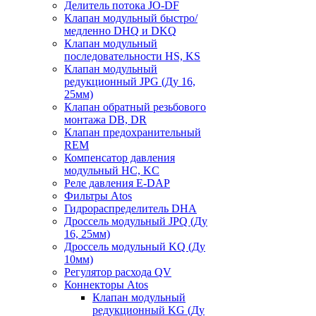
Делитель потока JO-DF
Клапан модульный быстро/
медленно DHQ и DKQ
Клапан модульный
последовательности HS, KS
Клапан модульный
редукционный JPG (Ду 16,
25мм)
Клапан обратный резьбового
монтажа DB, DR
Клапан предохранительный
REM
Компенсатор давления
модульный HC, KC
Реле давления E-DAP
Фильтры Atos
Гидрораспределитель DHA
Дроссель модульный JPQ (Ду
16, 25мм)
Дроссель модульный KQ (Ду
10мм)
Регулятор расхода QV
Коннекторы Atos
Клапан модульный
редукционный KG (Ду