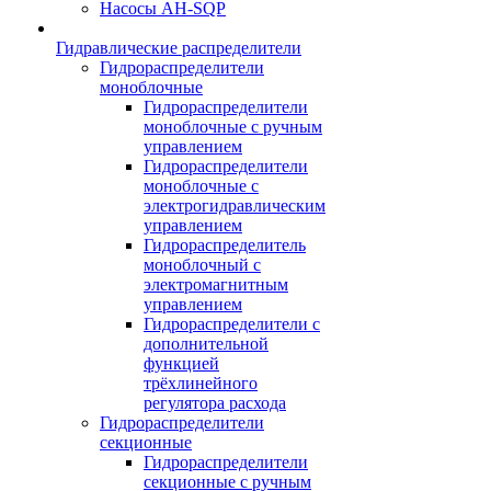
Насосы AH-SQP
Гидравлические распределители
Гидрораспределители
моноблочные
Гидрораспределители
моноблочные с ручным
управлением
Гидрораспределители
моноблочные с
электрогидравлическим
управлением
Гидрораспределитель
моноблочный с
электромагнитным
управлением
Гидрораспределители с
дополнительной
функцией
трёхлинейного
регулятора расхода
Гидрораспределители
секционные
Гидрораспределители
секционные с ручным