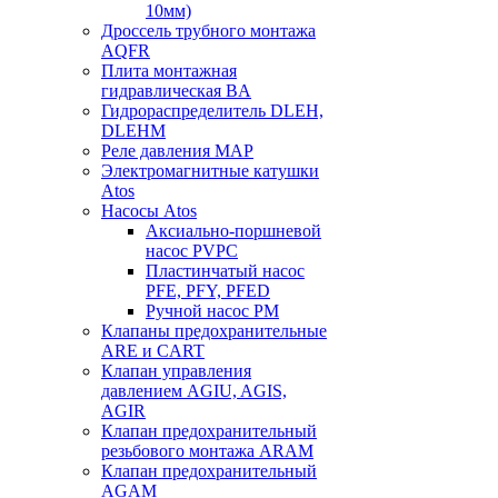
10мм)
Дроссель трубного монтажа
AQFR
Плита монтажная
гидравлическая BA
Гидрораспределитель DLEH,
DLEHM
Реле давления MAP
Электромагнитные катушки
Atos
Насосы Atos
Аксиально-поршневой
насос PVPC
Пластинчатый насос
PFE, PFY, PFED
Ручной насос PM
Клапаны предохранительные
ARE и CART
Клапан управления
давлением AGIU, AGIS,
AGIR
Клапан предохранительный
резьбового монтажа ARAM
Клапан предохранительный
AGAM