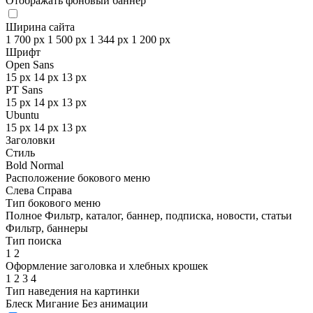
Отображать фоновый баннер
Ширина сайта
1 700 px
1 500 px
1 344 px
1 200 px
Шрифт
Open Sans
15 px
14 px
13 px
PT Sans
15 px
14 px
13 px
Ubuntu
15 px
14 px
13 px
Заголовки
Стиль
Bold
Normal
Расположение бокового меню
Слева
Справа
Тип бокового меню
Полное
Фильтр, каталог, баннер, подписка, новости, статьи
Фильтр, баннеры
Тип поиска
1
2
Оформление заголовка и хлебных крошек
1
2
3
4
Тип наведения на картинки
Блеск
Мигание
Без анимации