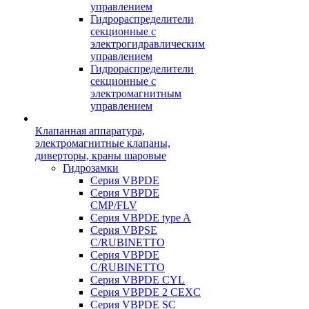
управлением
Гидрораспределители
секционные с
электрогидравлическим
управлением
Гидрораспределители
секционные с
электромагнитным
управлением
Клапанная аппаратура,
электромагнитные клапаны,
диверторы, краны шаровые
Гидрозамки
Серия VBPDE
Серия VBPDE
CMP/FLV
Серия VBPDE type A
Серия VBPSE
C/RUBINETTO
Серия VBPDE
C/RUBINETTO
Серия VBPDE CYL
Серия VBPDE 2 CEXC
Серия VBPDE SC