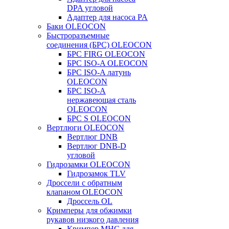
DPA угловой
Адаптер для насоса PA
Баки OLEOCON
Быстроразъемные
соединения (БРС) OLEOCON
БРС FIRG OLEOCON
БРС ISO-A OLEOCON
БРС ISO-A латунь
OLEOCON
БРС ISO-A
нержавеющая сталь
OLEOCON
БРС S OLEOCON
Вертлюги OLEOCON
Вертлюг DNB
Вертлюг DNB-D
угловой
Гидрозамки OLEOCON
Гидрозамок TLV
Дроссели с обратным
клапаном OLEOCON
Дроссель OL
Кримперы для обжимки
рукавов низкого давления
Кримпер MHC для