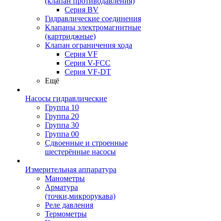
(клапан противодавления)
Серия BV
Гидравлические соединения
Клапаны электромагнитные
(картриджные)
Клапан ограничения хода
Серия VF
Серия V-FCC
Серия VF-DT
Ещё
Насосы гидравлические
Группа 10
Группа 20
Группа 30
Группа 00
Сдвоенные и строенные
шестерённые насосы
Измерительная аппаратура
Манометры
Арматура
(точки,микрорукава)
Реле давления
Термометры