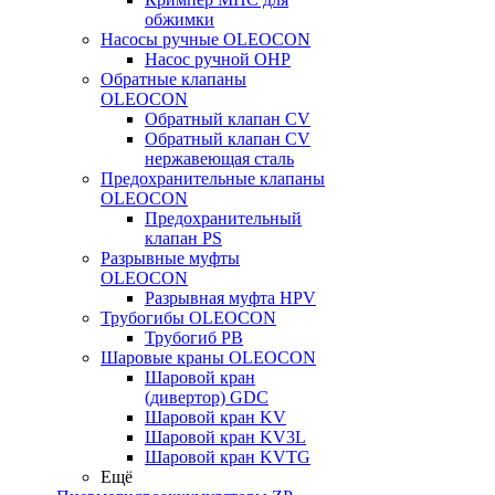
обжимки
Насосы ручные OLEOCON
Насос ручной OHP
Обратные клапаны
OLEOCON
Обратный клапан CV
Обратный клапан CV
нержавеющая сталь
Предохранительные клапаны
OLEOCON
Предохранительный
клапан PS
Разрывные муфты
OLEOCON
Разрывная муфта HPV
Трубогибы OLEOCON
Трубогиб PB
Шаровые краны OLEOCON
Шаровой кран
(дивертор) GDC
Шаровой кран KV
Шаровой кран KV3L
Шаровой кран KVTG
Ещё