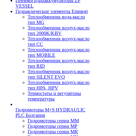
Пневмогидроаккумуляторы ZP
VESSEL
Гидравлические элементы Emmegi
Теплообменник вода-масло
тип MG
Теплообменник воздух-масло
тип 2000K/KBV
Теплообменник воздух-масло
тип CC
Теплообменник воздух-масло
тип MOBILE
Теплообменник воздух-масло
тип RID
Теплообменник воздух-масло
тип SILENT EVO
Теплообменник воздух-масло
тип НРА, HPV
Термостаты и регуляторы
температуры
Гидромоторы M+S HYDRAULIC
PLC Болгария
Гидромоторы серии ММ
Гидромоторы серии МP
Гидромоторы серии МR