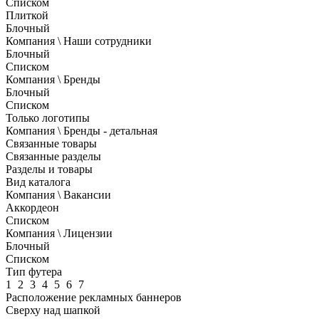
Списком
Плиткой
Блочный
Компания \ Наши сотрудники
Блочный
Списком
Компания \ Бренды
Блочный
Списком
Только логотипы
Компания \ Бренды - детальная
Связанные товары
Связанные разделы
Разделы и товары
Вид каталога
Компания \ Вакансии
Аккордеон
Списком
Компания \ Лицензии
Блочный
Списком
Тип футера
1
2
3
4
5
6
7
Расположение рекламных баннеров
Сверху над шапкой