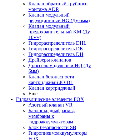
Клапан обратный трубного
монтажа ADR
Клапан модульный
редукционный HG (Ду 6мм)
Клапан модульный
предохранительный KM (Ду
10мм)
Гидрораспределитель DHL
Гидрораспределитель DK
Гидрораспределитель DH
Драйверы клапанов
Дроссель модульный HQ (Ду
6мм)
Клапан безопасности
картриджный JO-DL
Клапан картриджный
Ещё
Гидравлические элементы FOX
Азотный клапан VR
Баллоны, диафрагмы,
мембраны к
гидроаккумуляторам
Блок безопасности SB
Гидропневмоаккумуляторы
FOX