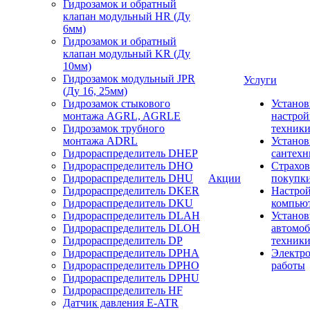
Гидрозамок и обратный
клапан модульный HR (Ду
6мм)
Гидрозамок и обратный
клапан модульный KR (Ду
10мм)
Гидрозамок модульный JPR
Услуги
(Ду 16, 25мм)
Гидрозамок стыкового
Установ
монтажа AGRL, AGRLE
настрой
Гидрозамок трубного
техник
монтажа ADRL
Установ
Гидрораспределитель DHEP
сантехн
Гидрораспределитель DHO
Страхов
Гидрораспределитель DHU
Акции
покупк
Гидрораспределитель DKER
Настро
Гидрораспределитель DKU
компью
Гидрораспределитель DLAH
Установ
Гидрораспределитель DLOH
автомо
Гидрораспределитель DP
техник
Гидрораспределитель DPHA
Электр
Гидрораспределитель DPHO
работы
Гидрораспределитель DPHU
Гидрораспределитель HF
Датчик давления E-ATR