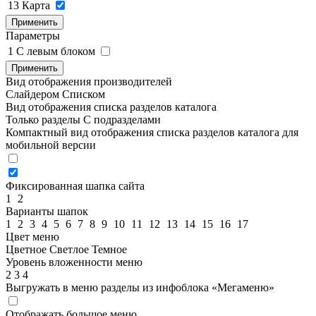
13
Карта
Применить
Параметры
1
C левым блоком
Применить
Вид отображения производителей
Слайдером
Списком
Вид отображения списка разделов каталога
Только разделы
С подразделами
Компактный вид отображения списка разделов каталога для
мобильной версии
Фиксированная шапка сайта
1
2
Варианты шапок
1
2
3
4
5
6
7
8
9
10
11
12
13
14
15
16
17
Цвет меню
Цветное
Светлое
Темное
Уровень вложенности меню
2
3
4
Выгружать в меню разделы из инфоблока «Мегаменю»
Отображать большое меню