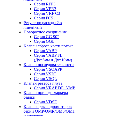
Серия RFP3
Серия VPR3
Серия VRF C3
Серия FC51
Регулятор расхода 2-х
линейный
Поворотное соединение
Серия GG 90°
Серия GGL
Клапан сброса части потока
Серия VABP
Серия VABP FL
(Ду=6мм и Ду=10мм)
Клапан последовательности
Серия VSQAPP
Серия VS2C
Серия VSQL
Клапан реверса плуга
Серия VRAP DE+VMP
Клапан привода маркера
сеялки
Серия VDSF
Клапана для гидромоторов
серий OMP/OMR/OMS/OMT
и аналогов